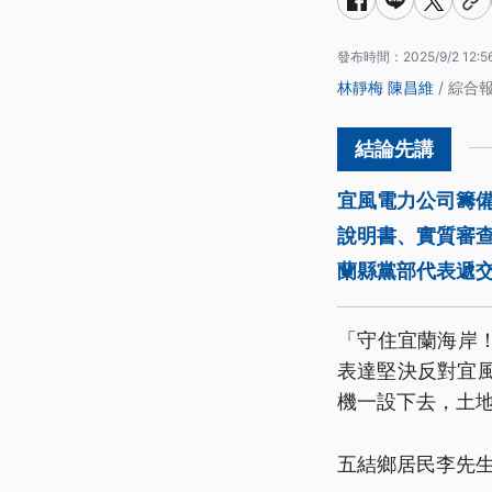
發布時間：
2025/9/2 12:5
林靜梅
陳昌維
/ 綜合
宜風電力公司籌
說明書、實質審
蘭縣黨部代表遞
「守住宜蘭海岸
表達堅決反對宜
機一設下去，土
五結鄉居民李先