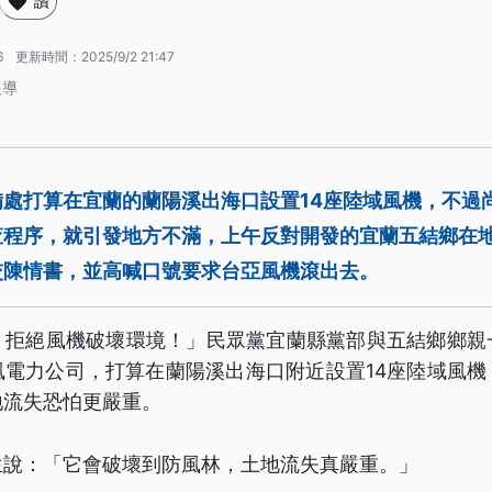
讚
6
更新時間：
2025/9/2 21:47
報導
備處打算在宜蘭的蘭陽溪出海口設置14座陸域風機，不過
查程序，就引發地方不滿，上午反對開發的宜蘭五結鄉在
交陳情書，並高喊口號要求台亞風機滾出去。
！拒絕風機破壞環境！」民眾黨宜蘭縣黨部與五結鄉鄉親
風電力公司，打算在蘭陽溪出海口附近設置14座陸域風機
地流失恐怕更嚴重。
生說：「它會破壞到防風林，土地流失真嚴重。」