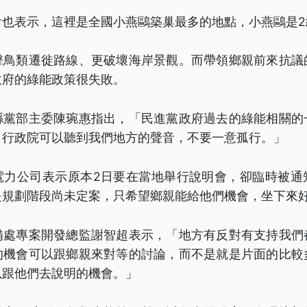
會也表示，這裡是全國小燕鷗築巢最多的地點，小燕鷗是2
擊鳥類遷徙路線、更破壞海岸景觀。而帶領鄉親前來抗議
政府的綠能政策很失敗。
縣黨部主委陳琬惠指出，「民進黨政府過去的綠能相關的
。行政院可以聽到我們地方的聲音，不要一意孤行。」
電力公司表示原本2日要在當地舉行說明會，卻臨時被通
是規劃階段尚未定案，只希望鄉親能給他們機會，坐下來
備處專案開發總監謝智超表示，「地方有反對有支持我們
的機會可以跟鄉親來對等的討論，而不是就是片面的比較
以跟他們去說明的機會。」