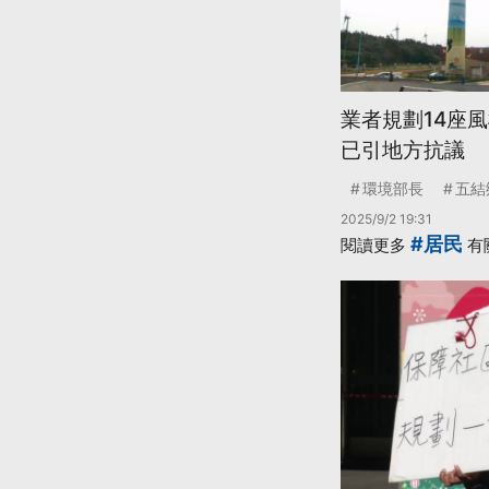
業者規劃14座
已引地方抗議
環境部長
五結
2025/9/2 19:31
#居民
閱讀更多
有