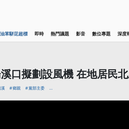
油苯駢芘超標
即時
熱門議題
影音
數位專題
深度
溪口擬劃設風機 在地居民
陽溪
鄉親
黨部主委
...