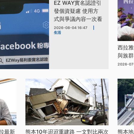
EZ WAY實名認證引
發個資疑慮 使用方
式與爭議內容一次看
2026-08-04 16:47
|
生活
西拉雅
與族群
2026-07
拉最新
熊本10年迢迢重建路 一文對比兩次
熊本地