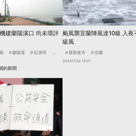
風機建蘭陽溪口 尚未環評
颱風襲宜蘭陣風達10級 入夜
級風
鄉
蘭陽溪
彭啓明
...
羅東夜市
宜蘭
2024/7/24 19:31
關的新聞