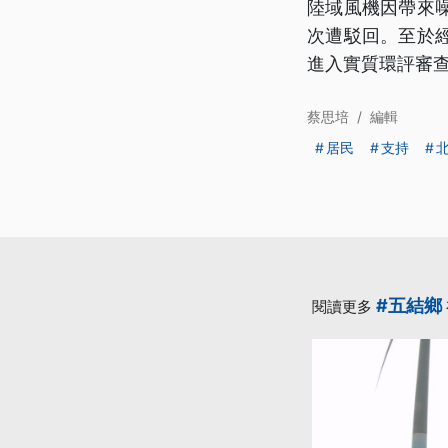
陸域風機因帶來
次遭駁回。至於
進入實質環評審
蔡思培
/
編輯
居民
支持
#五結鄉
閱讀更多