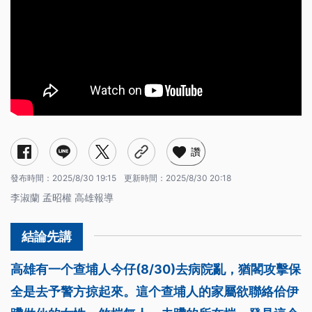
讚
發布時間：
2025/8/30 19:15
更新時間：
2025/8/30 20:18
李淑蘭 孟昭權 高雄報導
高雄有一个查埔人今仔(8/30)去病院亂，猶閣攻擊保
全是去予警方掠起來。這个查埔人的家屬欲聯絡佮伊