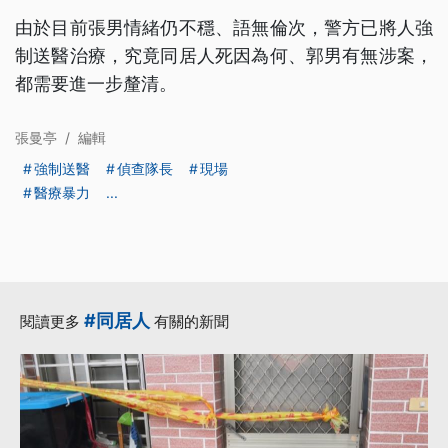
由於目前張男情緒仍不穩、語無倫次，警方已將人強
制送醫治療，究竟同居人死因為何、郭男有無涉案，
都需要進一步釐清。
張曼亭
/
編輯
強制送醫
偵查隊長
現場
醫療暴力
...
#同居人
閱讀更多
有關的新聞