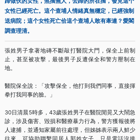
蹛做伙的女性，煞揣無人，去蹛的所在揣，發見這个
女性已經死亡。這个查埔人情緒真無穩定，已經強制
送病院；這个女性死亡佮這个查埔人敢有牽連？愛閣
調查理清。
張姓男子拿著地磚不斷敲打醫院大門，保全上前制
止，甚至被攻擊，最後男子反遭保全和警方壓制在
地。
醫院保全說：「攻擊保全，他打到我們同事，直接揮
拳打我同事的臉。」
30日清晨5時多，43歲張姓男子在醫院閒晃又大鬧急
診，涉及傷害、毀損和醫療暴力行為，警方獲報後將
人逮捕，並通知家屬前往處理，但姊姊表示兩人鮮少
往來，可協助聯繫同居人郭姓女子，只是電話沒接