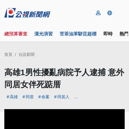
總預算審查
漢光演習
苦茶油苯駢芘超標
即時
熱門
首頁
台語新聞
高雄1男性擾亂病院予人逮捕 意外
同居女伴死踮厝
高雄
同居
命案
同居人
...