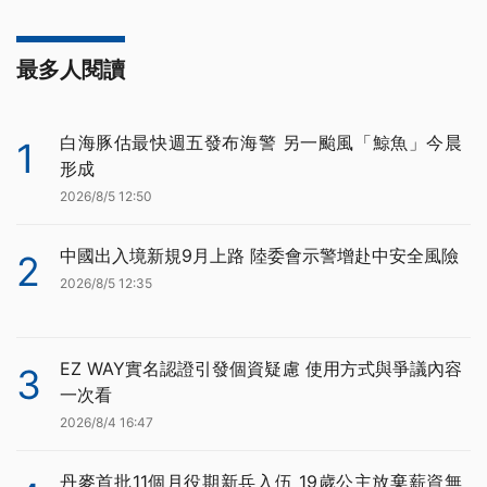
最多人閱讀
白海豚估最快週五發布海警 另一颱風「鯨魚」今晨
1
形成
2026/8/5 12:50
中國出入境新規9月上路 陸委會示警增赴中安全風險
2
2026/8/5 12:35
EZ WAY實名認證引發個資疑慮 使用方式與爭議內容
3
一次看
2026/8/4 16:47
丹麥首批11個月役期新兵入伍 19歲公主放棄薪資無