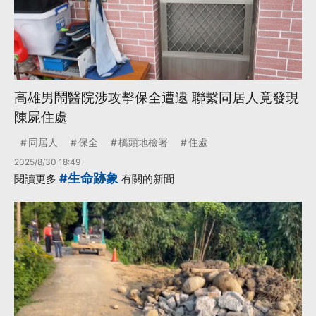
高雄男鬧醫院涉攻擊保全遭逮 聯繫同居人竟發現
陳屍住處
同居人
保全
橋頭地檢署
住處
2025/8/30 18:49
#生命跡象
閱讀更多
有關的新聞