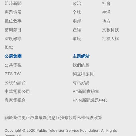
即時新聞
政治
社會
專題策展
全球
生活
數位敘事
兩岸
地方
當期節目
產經
文教科技
深度報導
環境
社福人權
觀點
公廣集團
主題網站
公共電視
我們的島
PTS TW
獨立特派員
公視台語台
有話好說
中華電視公司
P#新聞實驗室
客家電視台
PNN新聞議題中心
關於我們
更正啟事
最新消息
服務條款
隱私權保護政策
Copyright © 2020 Public Television Service Foundation. All Rights
Reserved.