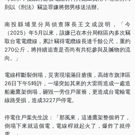
則以《刑法》竊盜罪嫌將鄧男移送法辦。
南投縣埔里分局偵查隊長王文成說明，「今
（2025）年5月以來，該嫌已在本分局轄區內多次竊
取台電電纜線，累計竊得電纜線長達千餘公尺，重約
270公斤，將持續追查是否尚有共犯參與及贓物的流
向。」
電線桿斷裂倒塌，災害現場滿目瘡痍，高雄市旗津區
26日下午5時許，一場突如其來的大雷雨造成一處造
船廠鷹架倒塌，砸毀一旁住戶屋簷，更造成台電輸電
線路受損，造成3227戶停電。
停電住戶葉先生說：「那風來，這邊鷹架整個坍了，
倒塌下來就這個電，電線桿就起火了，爆炸了就停
電。」