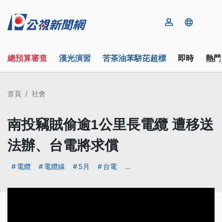
總預算審查
漢光演習
苦茶油苯駢芘超標
即時
熱門
首頁
社會
南投竊賊偷逾1公里長電纜 遭移送
法辦、台電將求償
電纜
電纜線
5月
台電
...