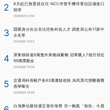
8月起已無委員在任 NCC停發手機等電信設備進口
2
核准
2026/8/6 12:58
隱匿身分在台非法挖角科技人才 調查局公布17家中
3
企名單
2026/8/5 16:03
屏東移除逾9萬隻外來種綠鬣蜥 冠軍獵人7個月領近
4
99萬獎勵金
2026/8/6 19:39
交通局科長帳戶多63萬遭疑收賄 為民眾代墊醫藥費
5
善舉曝光
2026/8/5 19:39
白海豚估最快週五發布海警 另一颱風「鯨魚」今晨
6