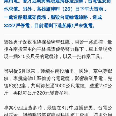
業用電。警方近期將竊賊逮捕移送法辦，台電也要對
他求償。另外，高雄旗津昨（26）日下午大雷雨，
一處造船廠鷹架倒塌，壓毀台電輸電線路，造成
3227戶停電，目前還剩下造船廠1戶未復電。
鄧姓男子深夜拒絕攔檢騎車狂飆，員警一路追捕，最
後在南投草屯的平林橋遭優勢警力攔下，車上當場發
現一捆210公尺長的電纜線，以及一把作案工具。
鄧男從5月以來，陸續在南投埔里、國姓、草屯等鄉
鎮，專挑偏僻山區偷剪台電電纜，影響農業用電，先
後5次犯案，共竊得超過1000公尺電纜、總重270公
斤，再以每公斤220元變賣牟利。
專案小組追查多時，最後在8月中逮捕鄧男。台電公
司表示，後續將追償電纜材料與施工費用，埔里分局