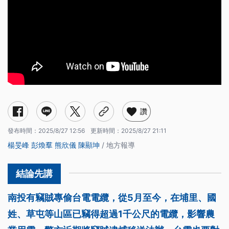
讚
發布時間：
2025/8/27 12:56
更新時間：
2025/8/27 21:11
楊旻峰
彭煥羣
熊欣儀
陳顯坤
/ 地方報導
南投有竊賊專偷台電電纜，從5月至今，在埔里、國
姓、草屯等山區已竊得超過1千公尺的電纜，影響農