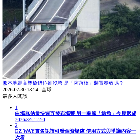
熊本地震高架橋錯位卻沒垮 是「防落橋」裝置奏效嗎？
2026-07-30 18:54
|
全球
最多人閱讀
1
白海豚估最快週五發布海警 另一颱風「鯨魚」今晨形成
2026/8/5 12:50
2
EZ WAY實名認證引發個資疑慮 使用方式與爭議內容一
次看