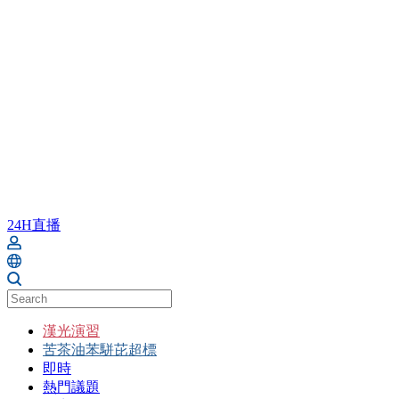
24H直播
漢光演習
苦茶油苯駢芘超標
即時
熱門議題