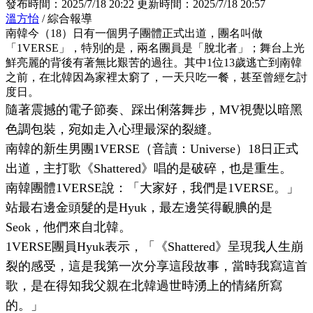
發布時間：
2025/7/18 20:22
更新時間：
2025/7/18 20:57
溫方怡
/ 綜合報導
南韓今（18）日有一個男子團體正式出道，團名叫做
「1VERSE」，特別的是，兩名團員是「脫北者」；舞台上光
鮮亮麗的背後有著無比艱苦的過往。其中1位13歲逃亡到南韓
之前，在北韓因為家裡太窮了，一天只吃一餐，甚至曾經乞討
度日。
隨著震撼的電子節奏、踩出俐落舞步，MV視覺以暗黑
色調包裝，宛如走入心理最深的裂縫。
南韓的新生男團1VERSE（音讀：Universe）18日正式
出道，主打歌《Shattered》唱的是破碎，也是重生。
南韓團體1VERSE說：「大家好，我們是1VERSE。」
站最右邊金頭髮的是Hyuk，最左邊笑得靦腆的是
Seok，他們來自北韓。
1VERSE團員Hyuk表示，「《Shattered》呈現我人生崩
裂的感受，這是我第一次分享這段故事，當時我寫這首
歌，是在得知我父親在北韓過世時湧上的情緒所寫
的。」