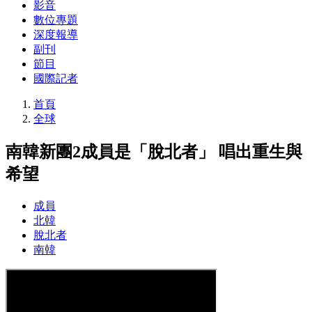
影音
數位專題
深度報導
副刊
節目
國際記者
首頁
全球
南韓新團2成員是「脫北者」 唱出重生與
希望
成員
北韓
脫北者
南韓