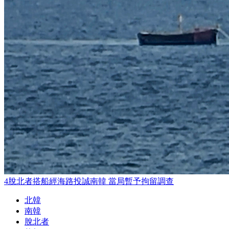
4脫北者搭船經海路投誠南韓 當局暫予拘留調查
北韓
南韓
脫北者