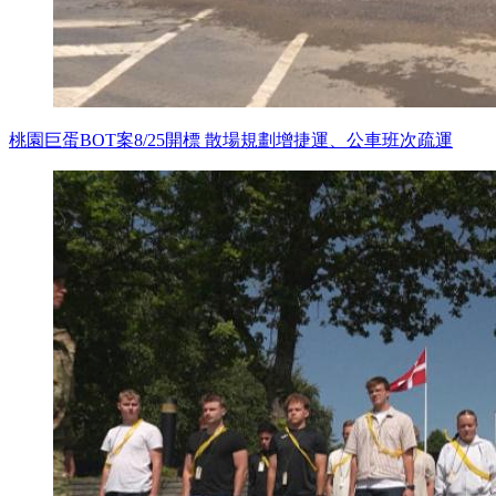
桃園巨蛋BOT案8/25開標 散場規劃增捷運、公車班次疏運