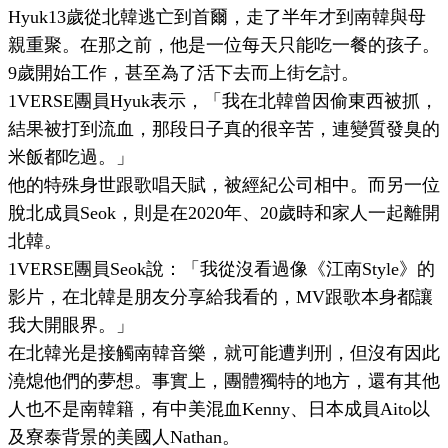
Hyuk13歲從北韓逃亡到首爾，走了半年才到南韓與母
親重聚。在那之前，他是一位每天只能吃一餐的孩子。
9歲開始工作，甚至為了活下去而上街乞討。
1VERSE團員Hyuk表示，「我在北韓曾因偷東西被抓，
結果被打到流血，那段日子真的很辛苦，連變質發臭的
米飯都吃過。」
他的特殊身世跟歌唱天賦，被經紀公司相中。而另一位
脫北成員Seok，則是在2020年、20歲時和家人一起離開
北韓。
1VERSE團員Seok說：「我從沒看過像《江南Style》的
影片，在北韓是朋友分享給我看的，MV跟歌本身都讓
我大開眼界。」
在北韓光是接觸南韓音樂，就可能遭判刑，但沒有因此
澆熄他們的夢想。事實上，團體獨特的地方，還有其他
人也不是南韓籍，有中美混血Kenny、日本成員Aito以
及寮泰背景的美國人Nathan。