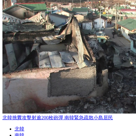
北韓挑釁攻擊射逾200枚砲彈 南韓緊急疏散小島居民
北韓
南韓