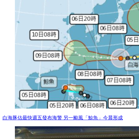
白海豚估最快週五發布海警 另一颱風「鯨魚」今晨形成