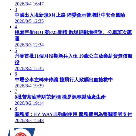
2026/8/4 16:47
3
中國出入境新規9月上路 陸委會示警增赴中安全風險
2026/8/5 12:35
4
桃園巨蛋BOT案8/25開標 散場規劃增捷運、公車班次疏
運
2026/8/3 12:34
5
丹麥首批11個月役期新兵入伍 19歲公主放棄薪資無償服
役
2026/8/4 12:35
6
中壢公車左轉未停讓 撞飛行人致腦出血搶救中
2026/8/4 19:39
7
8批苦茶油苯駢芘超標 攏是源春製油廠生產
2026/8/2 19:14
8
關務署：EZ WAY非強制使用 服務費用為報關業者支付
2026/8/3 15:48