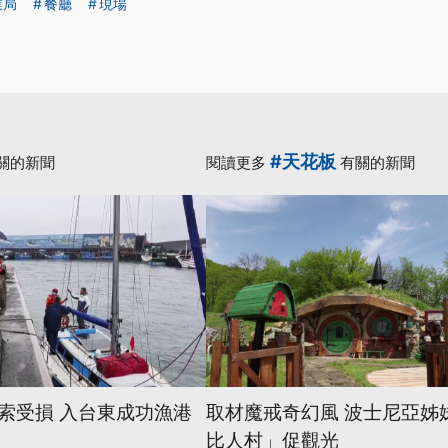
業局
餐廳
現場
#天花板
關的新聞
閱讀更多
有關的新聞
索受損 入台東成功漁港
取材魔戒奇幻風 波士尼亞姊
比人村」促觀光