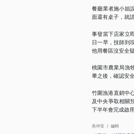
餐廳業者施小姐
面還有桌子，就
事發當下店家立
日一早，技師到
他用餐區沒安全
桃園市農業局漁
畢之後，確認安
竹圍漁港直銷中
及中央爭取相關預
下半年會完成啟
吳仲安
/
編輯