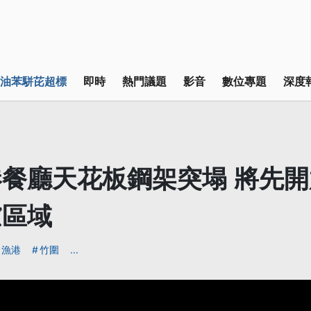
油苯駢芘超標
即時
熱門議題
影音
數位專題
深度
餐廳天花板鋼架突塌 將先
慮區域
漁港
竹圍
...