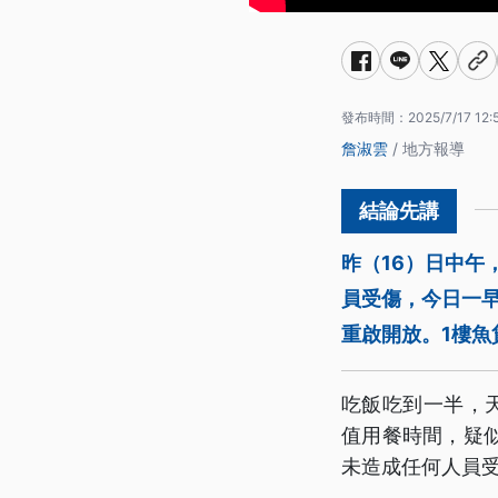
發布時間：
2025/7/17 12:
詹淑雲
/ 地方報導
昨（16）日中
員受傷，今日一
重啟開放。1樓魚
吃飯吃到一半，
值用餐時間，疑
未造成任何人員