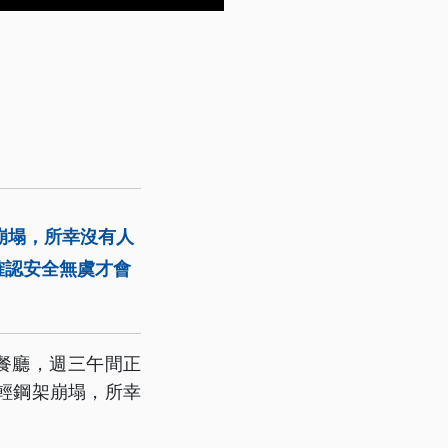
崩塌，所幸沒有人
確認安全無虞才會
餐廳，週三午間正
輕鋼架崩塌，所幸