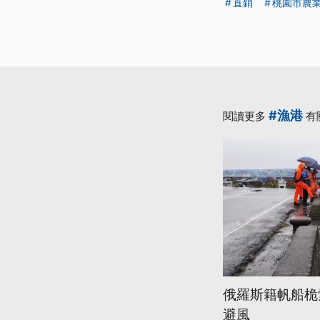
直銷
桃園市農
#漁港
閱讀更多
有
俄羅斯籍帆船桅
避風