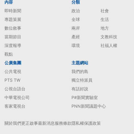
內容
分類
即時新聞
政治
社會
專題策展
全球
生活
數位敘事
兩岸
地方
當期節目
產經
文教科技
深度報導
環境
社福人權
觀點
公廣集團
主題網站
公共電視
我們的島
PTS TW
獨立特派員
公視台語台
有話好說
中華電視公司
P#新聞實驗室
客家電視台
PNN新聞議題中心
關於我們
更正啟事
最新消息
服務條款
隱私權保護政策