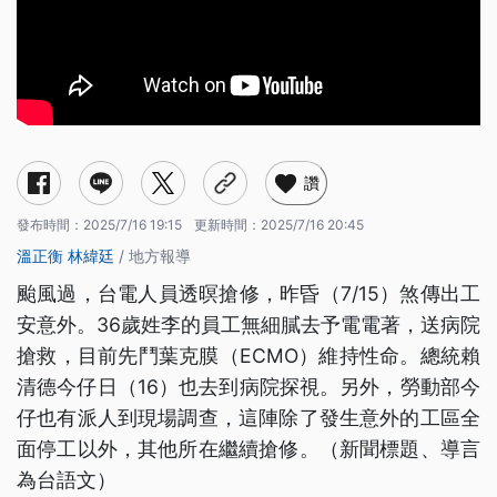
讚
發布時間：
2025/7/16 19:15
更新時間：
2025/7/16 20:45
溫正衡
林緯廷
/ 地方報導
颱風過，台電人員透暝搶修，昨昏（7/15）煞傳出工
安意外。36歲姓李的員工無細膩去予電電著，送病院
搶救，目前先鬥葉克膜（ECMO）維持性命。總統賴
清德今仔日（16）也去到病院探視。另外，勞動部今
仔也有派人到現場調查，這陣除了發生意外的工區全
面停工以外，其他所在繼續搶修。（新聞標題、導言
為台語文）