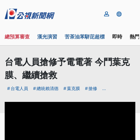
總預算審查
漢光演習
苦茶油苯駢芘超標
即時
熱門
台電人員搶修予電電著 今鬥葉克
膜、繼續搶救
台電人員
總統賴清德
葉克膜
搶修
...