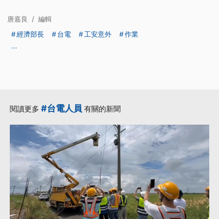
唐嘉良
/
編輯
經濟部長
台電
工安意外
作業
...
#台電人員
閱讀更多
有關的新聞