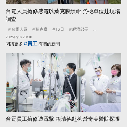
台電人員搶修感電以葉克膜續命 勞檢單位赴現場
調查
台電人員
葉克膜
16日
經濟部長
...
2025/7/16 20:00
#員工
閱讀更多
有關的新聞
台電員工搶修遭電擊 賴清德赴柳營奇美醫院探視