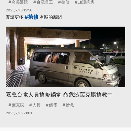
奇美醫院
台電員工
搶修
加護病房
2025/7/16 12:56
#搶修
閱讀更多
有關的新聞
嘉義台電人員搶修觸電 命危裝葉克膜搶救中
葉克膜
人員
觸電
搶救
2025/7/15 21:01