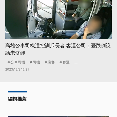
高雄公車司機遭控訓斥長者 客運公司：憂跌倒說
話未修飾
公車司機
司機
乘客
客運
...
2023/12/8 12:31
編輯推薦