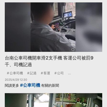
台南公車司機開車滑2支手機 客運公司被罰9
千、司機記過
公車司機
記過
客運
公司
...
2025/4/29 12:30
#公車司機
閱讀更多
有關的新聞