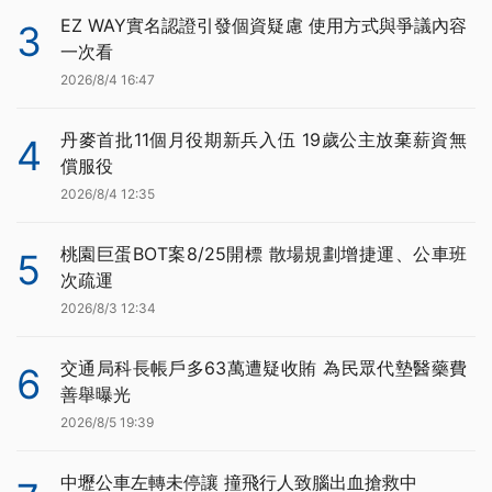
EZ WAY實名認證引發個資疑慮 使用方式與爭議內容
3
一次看
2026/8/4 16:47
丹麥首批11個月役期新兵入伍 19歲公主放棄薪資無
4
償服役
2026/8/4 12:35
桃園巨蛋BOT案8/25開標 散場規劃增捷運、公車班
5
次疏運
2026/8/3 12:34
交通局科長帳戶多63萬遭疑收賄 為民眾代墊醫藥費
6
善舉曝光
2026/8/5 19:39
中壢公車左轉未停讓 撞飛行人致腦出血搶救中