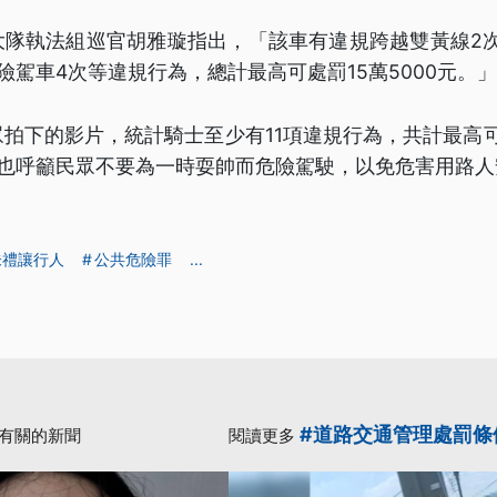
大隊執法組巡官胡雅璇指出，「該車有違規跨越雙黃線2次
險駕車4次等違規行為，總計最高可處罰15萬5000元。」
拍下的影片，統計騎士至少有11項違規行為，共計最高可處
，也呼籲民眾不要為一時耍帥而危險駕駛，以免危害用路人
未禮讓行人
公共危險罪
...
#道路交通管理處罰條
有關的新聞
閱讀更多