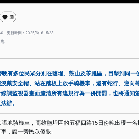
讚
30
更新時間：
2025/6/16 15:23
報導
日傍晚有多位民眾分別在鹽埕、鼓山及苓雅區，目擊到同一
沒戴安全帽、站在踏板上放手騎機車，還有蛇行、逆向等
沿線調監視器畫面釐清所有違規行為一併開罰，也將通知
送法辦。
大張地騎機車，高雄鹽埕區的五福四路15日傍晚出現一名
騎車，讓一旁民眾傻眼。