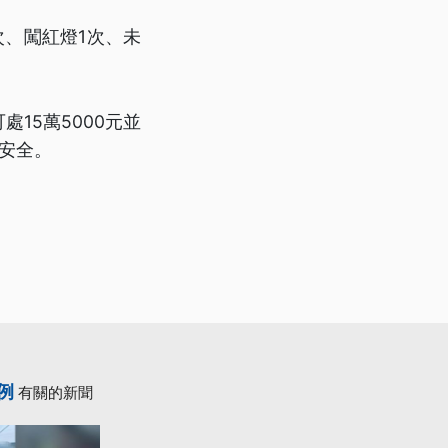
、闖紅燈1次、未
15萬5000元並
安全。
例
有關的新聞