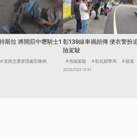
特斯拉 將開罰中壢騎士1
彰139線車禍頻傳 便衣警扮
險駕駛
道路交通管理處罰條例
危險駕駛
彰化縣警局
超速
2023/7/23 12:31