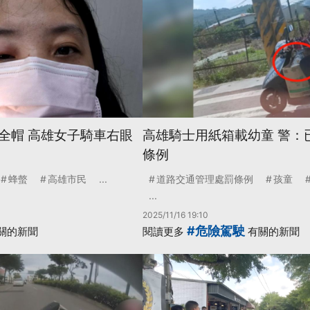
全帽 高雄女子騎車右眼
高雄騎士用紙箱載幼童 警：
條例
蜂螫
高雄市民
...
道路交通管理處罰條例
孩童
...
2025/11/16 19:10
#危險駕駛
關的新聞
閱讀更多
有關的新聞