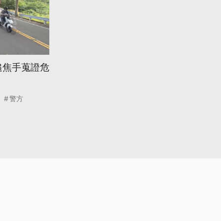
追焦手蒐證危
警方