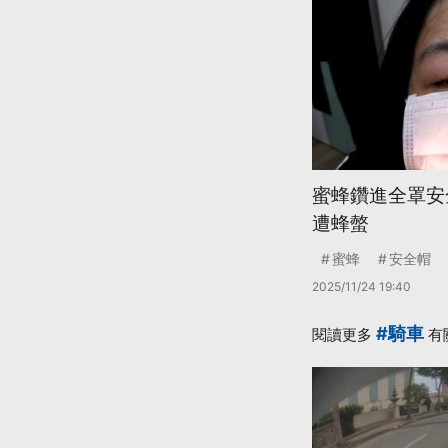
蜜蜂鑽進全罩安
遭蜂螫
蜜蜂
安全帽
2025/11/24 19:40
#騎車
閱讀更多
有