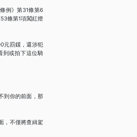
例》第31條第6
53條第1項闖紅燈
00元罰鍰，還涉犯
看到或拍下這位騎
不到你的前面，那
面，不僅將查緝駕