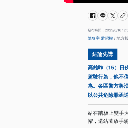
發布時間：
2025/6/16 12:
陳奐宇
孟昭權
/ 地方
高雄昨（15）
駕駛行為，他不僅
為。各區警方將
以公共危險罪函
站在踏板上雙手
帽，還站著放手