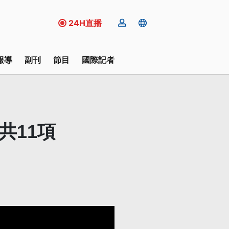
24H直播
報導
副刊
節目
國際記者
共11項