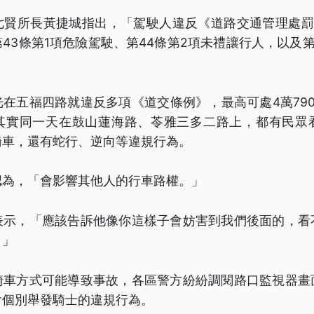
七賢所長黃捷城指出，「駕駛人違反《道路交通管理處罰條
43條第1項危險駕駛、第44條第2項未禮讓行人，以及第
在五福四路就違反多項《道交條例》，最高可處4萬79
其實同一天在鼓山蓮海路、苓雅三多二路上，都有民眾
騎車，還有蛇行、逆向等違規行為。
認為，「會影響其他人的行車路權。」
表示，「應該告訴他像你這樣子會妨害到我們後面的，看
？」
騎車方式可能導致事故，各區警方紛紛調閱路口監視器畫
會個別舉發騎士的違規行為。