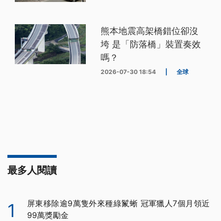
熊本地震高架橋錯位卻沒
垮 是「防落橋」裝置奏效
嗎？
2026-07-30 18:54
|
全球
最多人閱讀
屏東移除逾9萬隻外來種綠鬣蜥 冠軍獵人7個月領近
1
99萬獎勵金