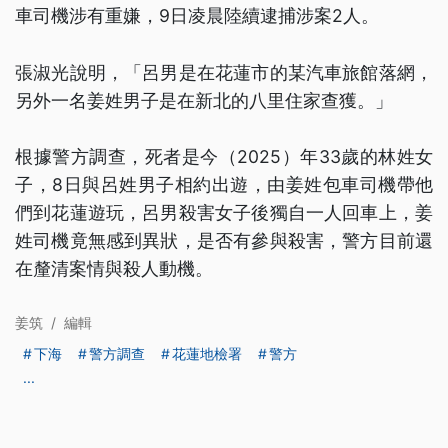
車司機涉有重嫌，9日凌晨陸續逮捕涉案2人。
張淑光說明，「呂男是在花蓮市的某汽車旅館落網，
另外一名姜姓男子是在新北的八里住家查獲。」
根據警方調查，死者是今（2025）年33歲的林姓女
子，8日與呂姓男子相約出遊，由姜姓包車司機帶他
們到花蓮遊玩，呂男殺害女子後獨自一人回車上，姜
姓司機竟無感到異狀，是否有參與殺害，警方目前還
在釐清案情與殺人動機。
姜筑
/
編輯
下海
警方調查
花蓮地檢署
警方
...