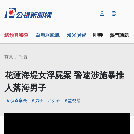
總預算審查
白海豚颱風
漢光演習
即時
熱門議題
首頁
社會
花蓮海堤女浮屍案 警逮涉施暴推
人落海男子
偵查隊長
男子
女子
監視器