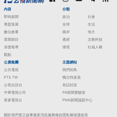
內容
分類
即時新聞
政治
社會
專題策展
全球
生活
數位敘事
兩岸
地方
當期節目
產經
文教科技
深度報導
環境
社福人權
觀點
公廣集團
主題網站
公共電視
我們的島
PTS TW
獨立特派員
公視台語台
有話好說
中華電視公司
P#新聞實驗室
客家電視台
PNN新聞議題中心
關於我們
更正啟事
最新消息
服務條款
隱私權保護政策