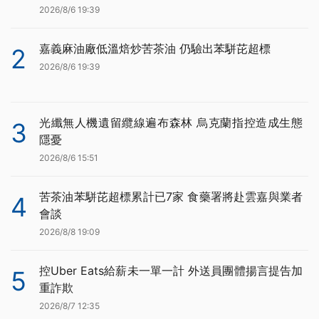
2026/8/6 19:39
嘉義麻油廠低溫焙炒苦茶油 仍驗出苯駢芘超標
2
2026/8/6 19:39
光纖無人機遺留纜線遍布森林 烏克蘭指控造成生態
3
隱憂
2026/8/6 15:51
苦茶油苯駢芘超標累計已7家 食藥署將赴雲嘉與業者
4
會談
2026/8/8 19:09
控Uber Eats給薪未一單一計 外送員團體揚言提告加
5
重詐欺
2026/8/7 12:35