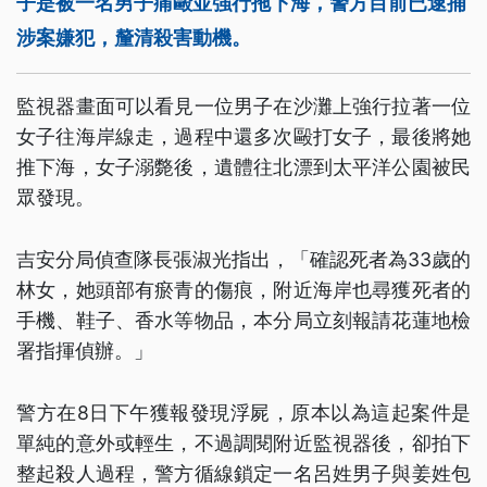
子是被一名男子痛毆並強行拖下海，警方目前已逮捕
涉案嫌犯，釐清殺害動機。
監視器畫面可以看見一位男子在沙灘上強行拉著一位
女子往海岸線走，過程中還多次毆打女子，最後將她
推下海，女子溺斃後，遺體往北漂到太平洋公園被民
眾發現。
吉安分局偵查隊長張淑光指出，「確認死者為33歲的
林女，她頭部有瘀青的傷痕，附近海岸也尋獲死者的
手機、鞋子、香水等物品，本分局立刻報請花蓮地檢
署指揮偵辦。」
警方在8日下午獲報發現浮屍，原本以為這起案件是
單純的意外或輕生，不過調閱附近監視器後，卻拍下
整起殺人過程，警方循線鎖定一名呂姓男子與姜姓包