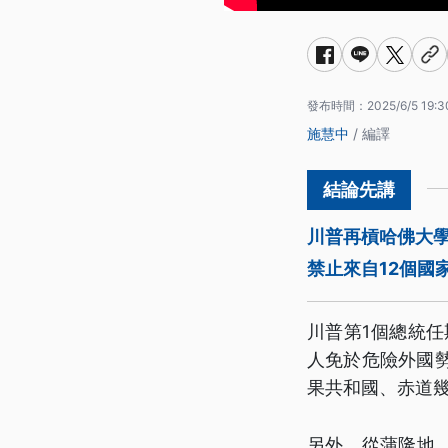
發布時間：
2025/6/5 19:3
施慧中
/ 編譯
川普再槓哈佛大
禁止來自12個國
川普第1個總統
人免於危險外國
果共和國、赤道
另外，從蒲隆地