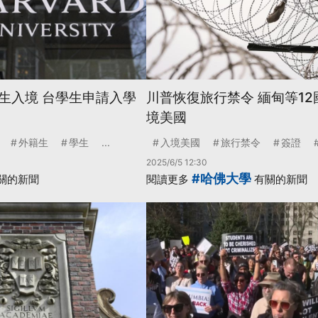
生入境 台學生申請入學
川普恢復旅行禁令 緬甸等1
境美國
外籍生
學生
...
入境美國
旅行禁令
簽證
2025/6/5 12:30
#哈佛大學
關的新聞
閱讀更多
有關的新聞