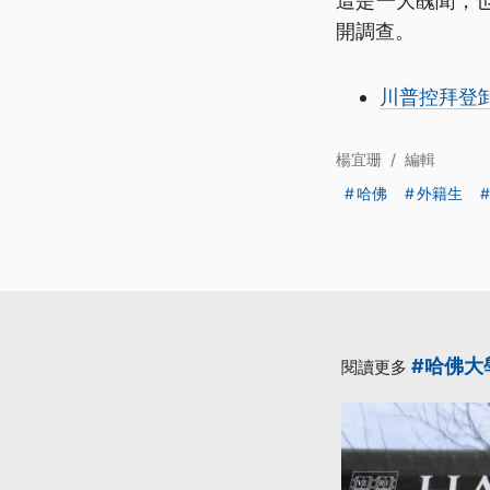
這是一大醜聞，
開調查。
川普控拜登
楊宜珊
/
編輯
哈佛
外籍生
#哈佛大
閱讀更多