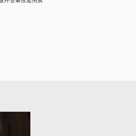
遭拜登幕僚濫用展