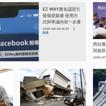
EZ WAY實名認證引
發個資疑慮 使用方
式與爭議內容一次看
2026-08-04 16:47
|
生活
西拉雅
與族群
2026-07