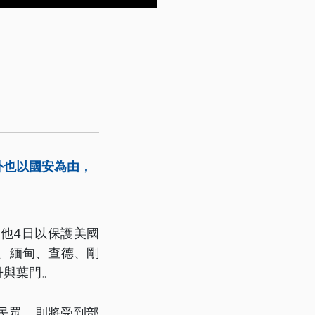
外也以國安為由，
他4日以保護美國
、緬甸、查德、剛
丹與葉門。
民眾，則將受到部