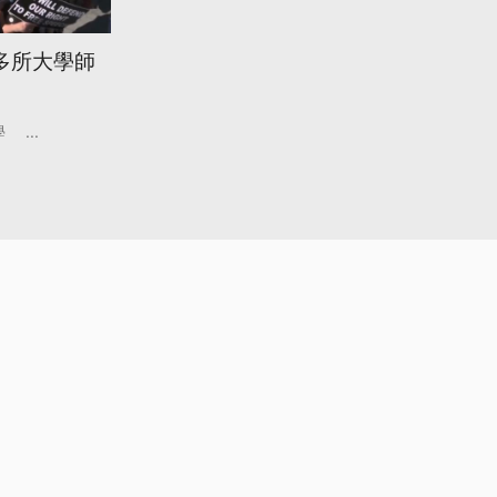
多所大學師
學
...