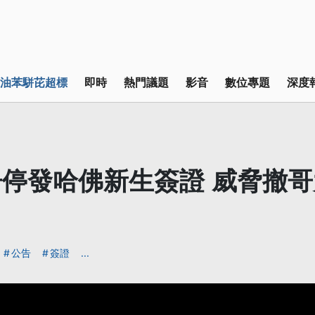
油苯駢芘超標
即時
熱門議題
影音
數位專題
深度
停發哈佛新生簽證 威脅撤
公告
簽證
...