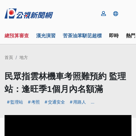
總預算審查
漢光演習
苦茶油苯駢芘超標
即時
熱門
首頁
地方
民眾指雲林機車考照難預約 監理
站：逢旺季1個月內名額滿
監理站
考照
交通安全
用路人
...