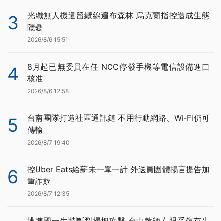
光纖無人機遺留纜線遍布森林 烏克蘭指控造成生態
3
隱憂
2026/8/6 15:51
8月起已無委員在任 NCC停發手機等電信設備進口
4
核准
2026/8/6 12:58
台南團隊打造社區通訊鏈 不用行動網路、Wi-Fi仍可
5
傳輸
2026/8/7 19:40
控Uber Eats給薪未一單一計 外送員團體揚言提告加
6
重詐欺
2026/8/7 12:35
遭準國一生持斷裂掃把攻擊 台中教師右眼受傷有失