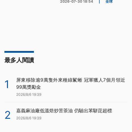
2026-07-30 18:54
|
全球
最多人閱讀
屏東移除逾9萬隻外來種綠鬣蜥 冠軍獵人7個月領近
1
99萬獎勵金
2026/8/6 19:39
嘉義麻油廠低溫焙炒苦茶油 仍驗出苯駢芘超標
2
2026/8/6 19:39