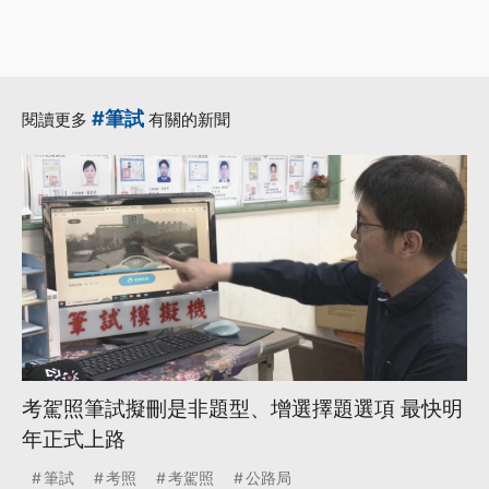
#筆試
閱讀更多
有關的新聞
考駕照筆試擬刪是非題型、增選擇題選項 最快明
年正式上路
筆試
考照
考駕照
公路局