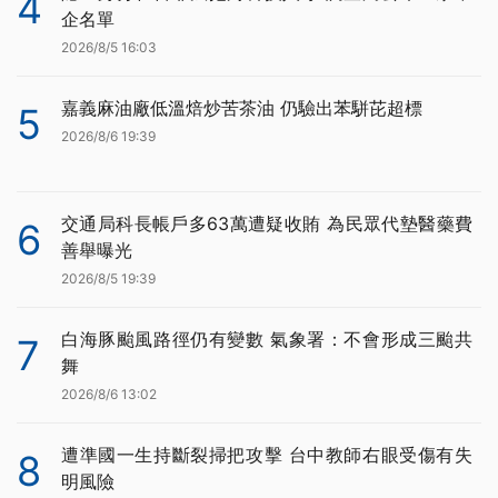
4
企名單
2026/8/5 16:03
嘉義麻油廠低溫焙炒苦茶油 仍驗出苯駢芘超標
5
2026/8/6 19:39
交通局科長帳戶多63萬遭疑收賄 為民眾代墊醫藥費
6
善舉曝光
2026/8/5 19:39
白海豚颱風路徑仍有變數 氣象署：不會形成三颱共
7
舞
2026/8/6 13:02
遭準國一生持斷裂掃把攻擊 台中教師右眼受傷有失
8
明風險