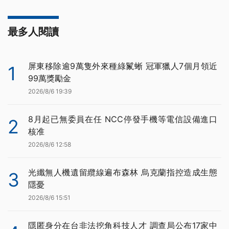
最多人閱讀
屏東移除逾9萬隻外來種綠鬣蜥 冠軍獵人7個月領近
1
99萬獎勵金
2026/8/6 19:39
8月起已無委員在任 NCC停發手機等電信設備進口
2
核准
2026/8/6 12:58
光纖無人機遺留纜線遍布森林 烏克蘭指控造成生態
3
隱憂
2026/8/6 15:51
隱匿身分在台非法挖角科技人才 調查局公布17家中