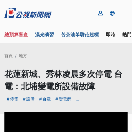
總預算審查
漢光演習
苦茶油苯駢芘超標
即時
熱門
首頁
地方
花蓮新城、秀林凌晨多次停電 台
電：北埔變電所設備故障
停電
設備
台電
變電所
...