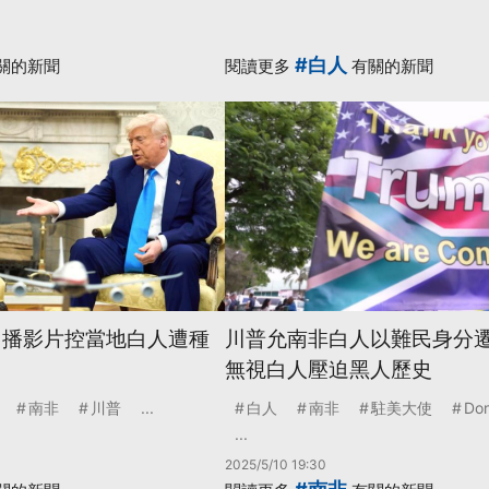
#白人
關的新聞
閱讀更多
有關的新聞
 播影片控當地白人遭種
川普允南非白人以難民身分遷
無視白人壓迫黑人歷史
南非
川普
...
白人
南非
駐美大使
Don
...
2025/5/10 19:30