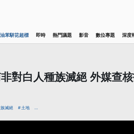
油苯駢芘超標
即時
熱門議題
影音
數位專題
深度
非對白人種族滅絕 外媒查
種族滅絕
土地
...