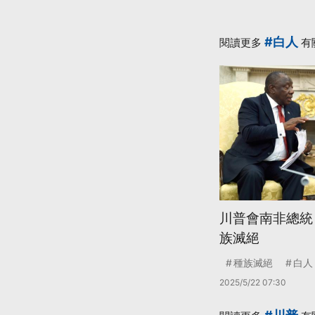
#白人
閱讀更多
有
川普會南非總統
族滅絕
種族滅絕
白人
2025/5/22 07:30