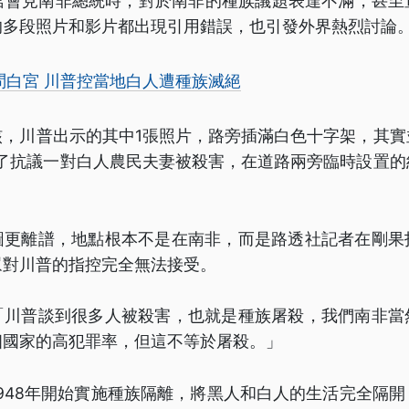
白宮會見南非總統時，對於南非的種族議題表達不滿，甚至
的多段照片和影片都出現引用錯誤，也引發外界熱烈討論
問白宮 川普控當地白人遭種族滅絕
核，川普出示的其中1張照片，路旁插滿白色十字架，其實
為了抗議一對白人農民夫妻被殺害，在道路兩旁臨時設置
圖更離譜，地點根本不是在南非，而是路透社記者在剛果
眾對川普的指控完全無法接受。
「川普談到很多人被殺害，也就是種族屠殺，我們南非當
個國家的高犯罪率，但這不等於屠殺。」
948年開始實施種族隔離，將黑人和白人的生活完全隔