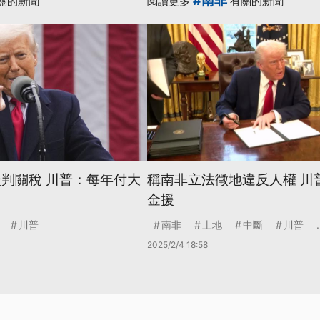
#南非
關的新聞
閱讀更多
有關的新聞
談判關稅 川普：每年付大
稱南非立法徵地違反人權 川
金援
川普
南非
土地
中斷
川普
.
2025/2/4 18:58