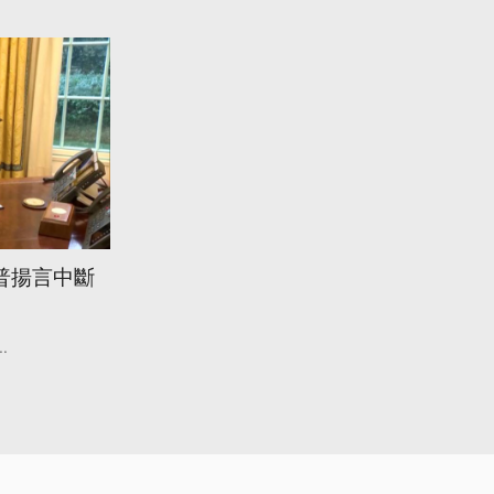
普揚言中斷
..