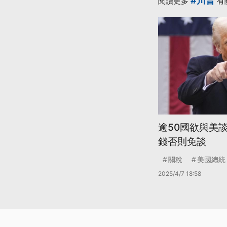
#川普
閱讀更多
有
逾50國欲與美
錢否則免談
關稅
美國總統
2025/4/7 18:58