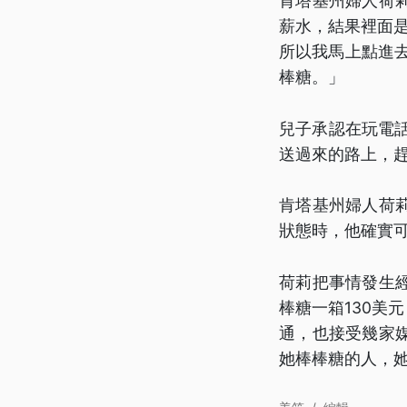
肯塔基州婦人荷
薪水，結果裡面是
所以我馬上點進
棒糖。」
兒子承認在玩電
送過來的路上，
肯塔基州婦人荷
狀態時，他確實
荷莉把事情發生
棒糖一箱130美
通，也接受幾家
她棒棒糖的人，