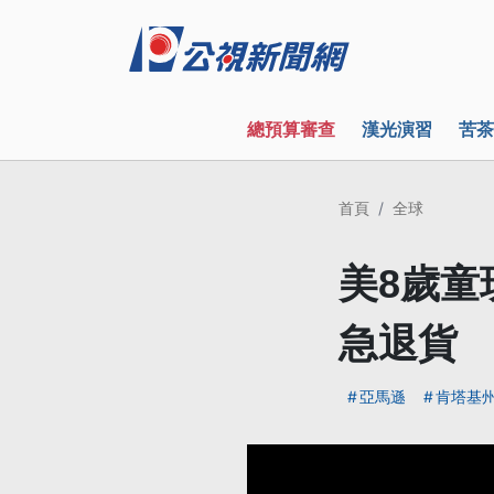
總預算審查
漢光演習
苦茶
首頁
全球
美8歲童
急退貨
亞馬遜
肯塔基