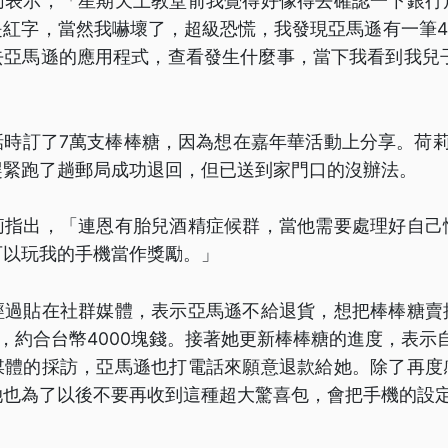
莉表示，「星期天上教堂前我覺得好像得去確認一下銀行
紅字，當然我嚇壞了，超級恐慌，我發現亞馬遜有一筆4
去亞馬遜的應用程式，查看發生什麼事，當下我看到我兒子
話時訂了7萬支棒棒糖，因為想在嘉年華活動上分享。荷莉
趕緊跑了趟郵局成功退回，但已送到家門口的沒辦法。
莉指出，「連恩有胎兒酒精症候群，當他需要處理好自己
可以玩我的手機當作獎勵。」
經過貼在社群媒體，表示亞馬遜不給退貨，想把棒棒糖賣
元，約合台幣4000塊錢。接著她更新棒棒糖的進度，表示
媒體的採訪，亞馬遜也打電話來願意退款給她。除了再度
她也為了以後不要再收到這種超大驚喜包，會把手機的設