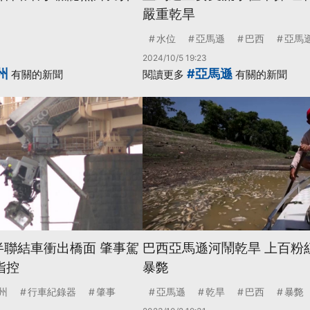
嚴重乾旱
水位
亞馬遜
巴西
亞馬
2024/10/5 19:23
州
#亞馬遜
有關的新聞
閱讀更多
有關的新聞
半聯結車衝出橋面 肇事駕
巴西亞馬遜河鬧乾旱 上百粉
指控
暴斃
州
行車紀錄器
肇事
亞馬遜
乾旱
巴西
暴斃