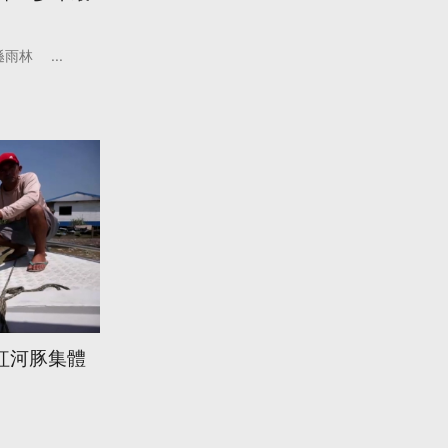
遜雨林
...
紅河豚集體