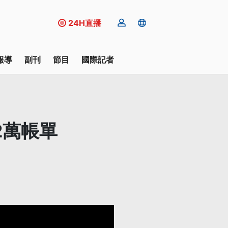
24H直播
報導
副刊
節目
國際記者
2萬帳單