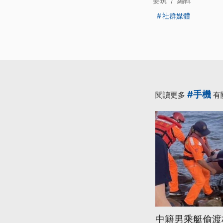
姜筑
/
編輯
社群媒體
#手機
閱讀更多
有
中籍男乘艇偷渡