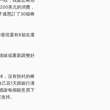
戶頭，我最近剛領
200美元的消費，
連恩訂了30箱棒
發現還有8箱在運
情緒或重新調整好
掉，沒有拆封的棒
自己花1天跟銀行溝
感謝每個願意買下
定改掉。