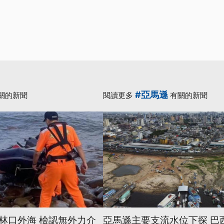
#亞馬遜
關的新聞
閱讀更多
有關的新聞
林口外海 檢認無外力介
亞馬遜主要支流水位下探 巴