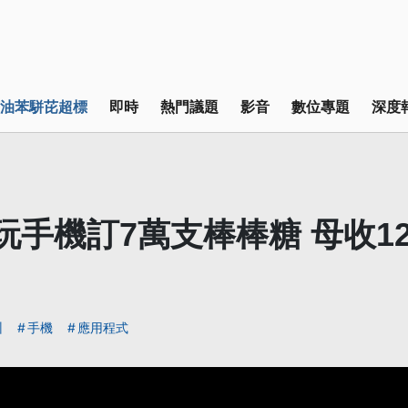
油苯駢芘超標
即時
熱門議題
影音
數位專題
深度
玩手機訂7萬支棒棒糖 母收1
州
手機
應用程式