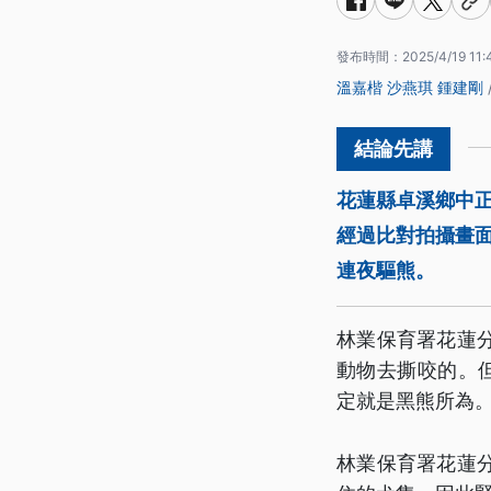
發布時間：
2025/4/19 11:
溫嘉楷
沙燕琪
鍾建剛
花蓮縣卓溪鄉中
經過比對拍攝畫面
連夜驅熊。
林業保育署花蓮
動物去撕咬的。
定就是黑熊所為
林業保育署花蓮