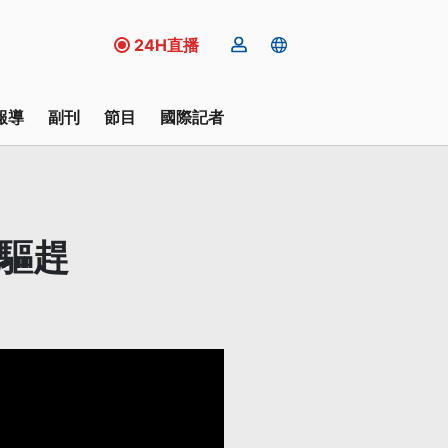
24H直播
報導
副刊
節目
國際記者
驅趕