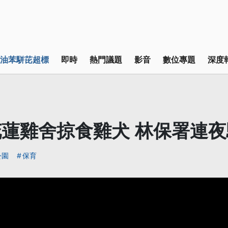
油苯駢芘超標
即時
熱門議題
影音
數位專題
深度
蓮雞舍掠食雞犬 林保署連夜
公園
保育