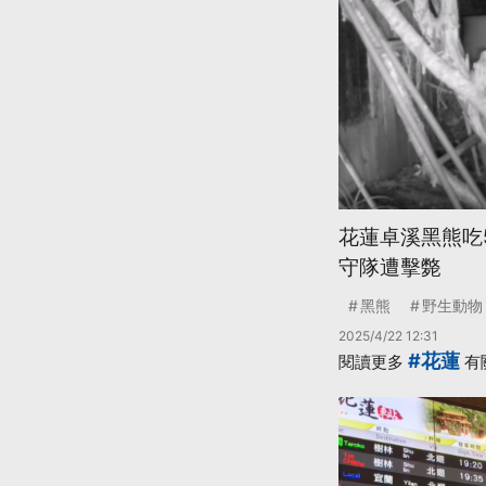
花蓮卓溪黑熊吃
守隊遭擊斃
黑熊
野生動物
2025/4/22 12:31
#花蓮
閱讀更多
有