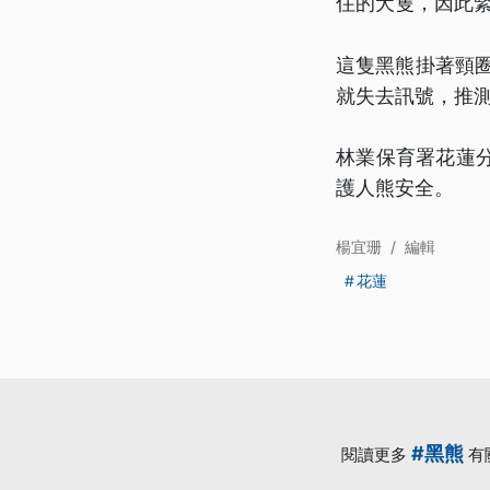
住的犬隻，因此
這隻黑熊掛著頸圈
就失去訊號，推
林業保育署花蓮
護人熊安全。
楊宜珊
/
編輯
花蓮
#黑熊
閱讀更多
有