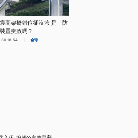
震高架橋錯位卻沒垮 是「防
裝置奏效嗎？
-30 18:54
|
全球
兵入伍 19歲公主放棄薪