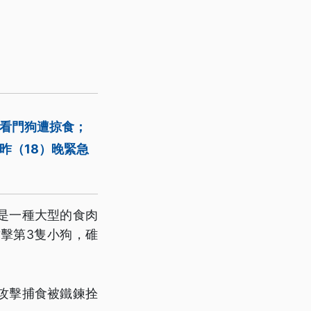
隻看門狗遭掠食；
昨（18）晚緊急
是一種大型的食肉
擊第3隻小狗，碓
攻擊捕食被鐵鍊拴