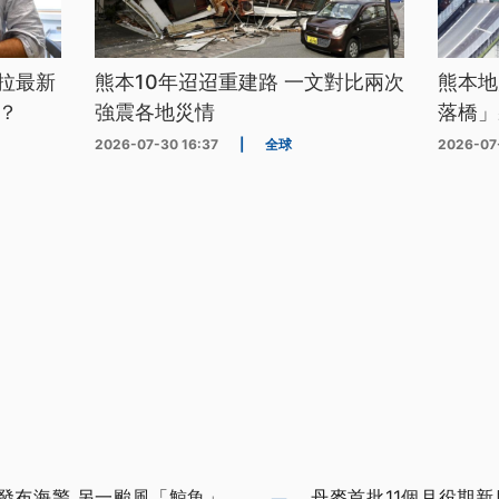
拉最新
熊本10年迢迢重建路 一文對比兩次
熊本地
？
強震各地災情
落橋」
2026-07-30 16:37
|
全球
2026-07
發布海警 另一颱風「鯨魚」
丹麥首批11個月役期新