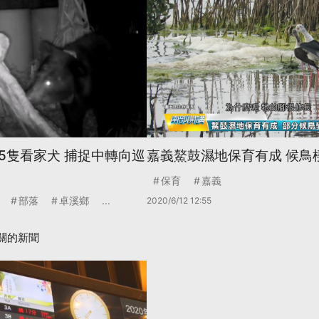
5隻看家犬 捕捉中轉向巡
嘉義鰲鼓濕地保育有成 候鳥
保育
嘉義
部落
卓溪鄉
...
2020/6/12 12:55
關的新聞