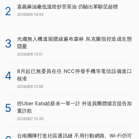
嘉義麻油廠低溫焙炒苦茶油 仍驗出苯駢芘超標
2
2026/8/6 19:39
光纖無人機遺留纜線遍布森林 烏克蘭指控造成生態
3
隱憂
2026/8/6 15:51
8月起已無委員在任 NCC停發手機等電信設備進口
4
核准
2026/8/6 12:58
控Uber Eats給薪未一單一計 外送員團體揚言提告加
5
重詐欺
2026/8/7 12:35
台南團隊打造社區通訊鏈 不用行動網路、Wi-Fi仍可