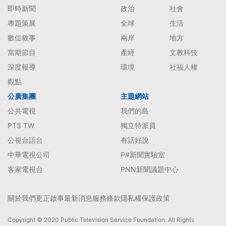
即時新聞
政治
社會
專題策展
全球
生活
數位敘事
兩岸
地方
當期節目
產經
文教科技
深度報導
環境
社福人權
觀點
公廣集團
主題網站
公共電視
我們的島
PTS TW
獨立特派員
公視台語台
有話好說
中華電視公司
P#新聞實驗室
客家電視台
PNN新聞議題中心
關於我們
更正啟事
最新消息
服務條款
隱私權保護政策
Copyright © 2020 Public Television Service Foundation. All Rights