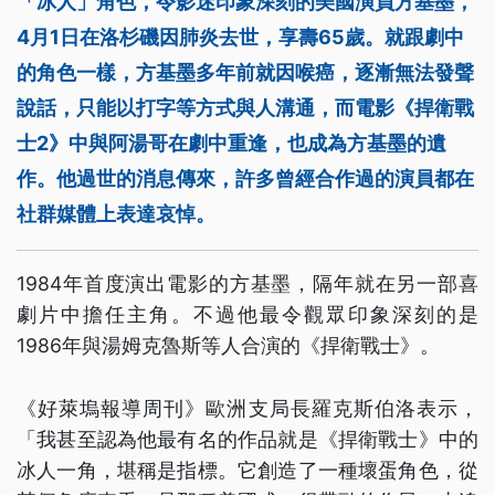
「冰人」角色，令影迷印象深刻的美國演員方基墨，
4月1日在洛杉磯因肺炎去世，享壽65歲。就跟劇中
的角色一樣，方基墨多年前就因喉癌，逐漸無法發聲
說話，只能以打字等方式與人溝通，而電影《捍衛戰
士2》中與阿湯哥在劇中重逢，也成為方基墨的遺
作。他過世的消息傳來，許多曾經合作過的演員都在
社群媒體上表達哀悼。
1984年首度演出電影的方基墨，隔年就在另一部喜
劇片中擔任主角。不過他最令觀眾印象深刻的是
1986年與湯姆克魯斯等人合演的《捍衛戰士》。
《好萊塢報導周刊》歐洲支局長羅克斯伯洛表示，
「我甚至認為他最有名的作品就是《捍衛戰士》中的
冰人一角，堪稱是指標。它創造了一種壞蛋角色，從