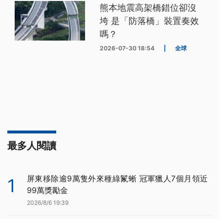
熊本地震高架橋錯位卻沒
垮 是「防落橋」裝置奏效
嗎？
2026-07-30 18:54
|
全球
最多人閱讀
屏東移除逾9萬隻外來種綠鬣蜥 冠軍獵人7個月領近
1
99萬獎勵金
2026/8/6 19:39