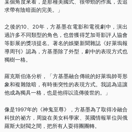
某個角度來看，是那種美國式、很帶勁的作風，去追
求帶有陰暗面的完美。」
之後的10、20年，方基墨在電影和電視劇中，演出
過許多不同類型的角色，也曾獲得芝加哥影評人協會
等影展的獎項提名。著名的娛樂新聞雜誌《好萊塢報
導周刊》認為，方基墨除了外型，劇中的表現方式也
獨樹一格。
羅克斯伯洛分析，「方基墨融合傳統的好萊塢帥哥形
象和複雜陰暗，有時衝突性的表現方式。我認為這讓
他成為獨具一格，也是他得以流傳後世的。」
像是1997年的《神鬼至尊》，方基墨為了取得冷融合
科技的祕方，周旋在美女科學家、英國情報單位與俄
羅斯大財閥之間，把所有人耍得團團轉。