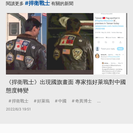
#捍衛戰士
閱讀更多
有關的新聞
《捍衛戰士》出現國旗畫面 專家指好萊塢對中國
態度轉變
捍衛戰士
好萊塢
中國
奇異博士
...
2022/6/3 19:51