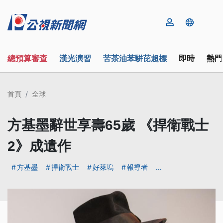
總預算審查
漢光演習
苦茶油苯駢芘超標
即時
熱門
首頁
全球
方基墨辭世享壽65歲 《捍衛戰士
2》成遺作
方基墨
捍衛戰士
好萊塢
報導者
...