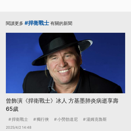
#捍衛戰士
閱讀更多
有關的新聞
曾飾演《捍衛戰士》冰人 方基墨肺炎病逝享壽
65歲
捍衛戰士
獨行俠
小勞勃道尼
湯姆克魯斯
2025/4/2 14:48