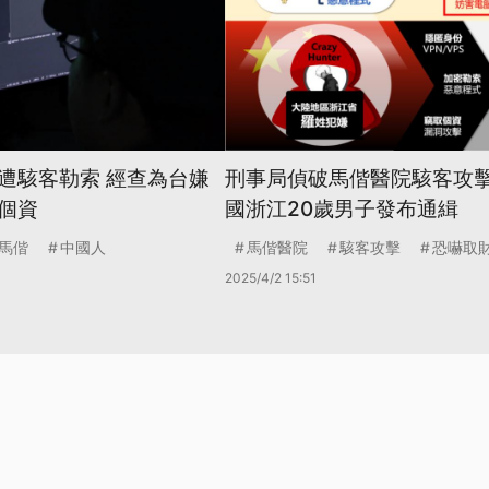
遭駭客勒索 經查為台嫌
刑事局偵破馬偕醫院駭客攻擊
個資
國浙江20歲男子發布通緝
馬偕
中國人
馬偕醫院
駭客攻擊
恐嚇取
2025/4/2 15:51