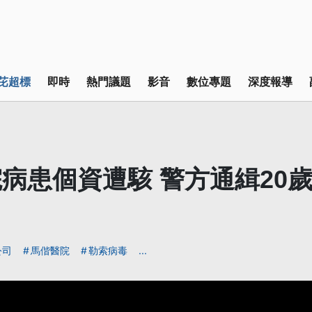
芘超標
即時
熱門議題
影音
數位專題
深度報導
病患個資遭駭 警方通緝20
公司
馬偕醫院
勒索病毒
...