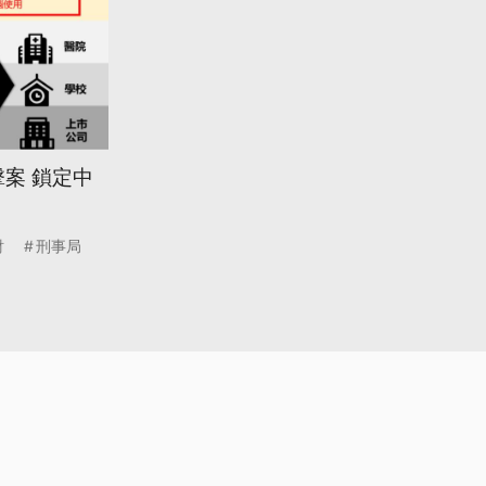
案 鎖定中
財
刑事局