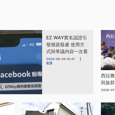
EZ WAY實名認證引
發個資疑慮 使用方
式與爭議內容一次看
2026-08-04 16:47
|
生活
西拉雅
與族群
2026-07