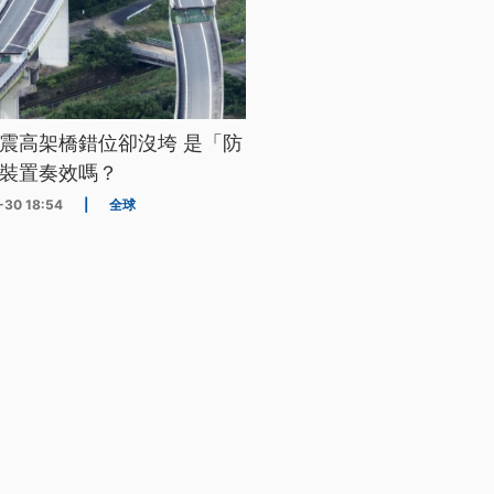
震高架橋錯位卻沒垮 是「防
裝置奏效嗎？
-30 18:54
|
全球