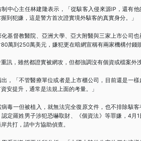
防制中心主任林建隆表示，「從駭客入侵來源IP，還有他
掌握到犯嫌，這是警方首次證實境外駭客的真實身分。」
彰化基督教醫院、亞洲大學、亞大附醫與三家上市公司也
80萬到250萬美元，嫌犯更在暗網宣稱有兩家機構付錢
發重訊，雖然都證實被網攻，但都強調沒有個資或檔案外
指出，「不管醫療單位或者是上市櫃公司，目前還是一樣
有資安提升，通常是法規上面的考量。」
索病毒一但被植入，就無法完全復原文件，也不排除駭客
，認定羅姓男子涉犯恐嚇取財、《個資法》等罪嫌，4月1
兩岸共打，請中方協助偵查。