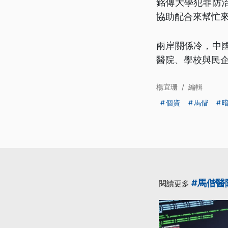
銘傳大學犯罪防
協助配合來幫忙
兩岸關係冷，中
醫院、學校與民
楊宜珊
/
編輯
個資
馬偕
#馬偕醫
閱讀更多