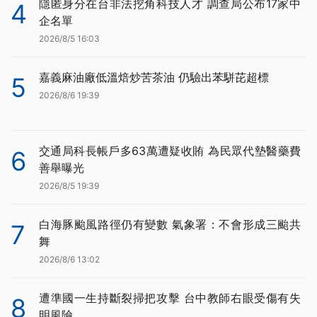
隱匿身分在台非法挖角科技人才 調查局公布17家中
4
企名單
2026/8/5 16:03
嘉義麻油廠低溫焙炒苦茶油 仍驗出苯駢芘超標
5
2026/8/6 19:39
交通局科長帳戶多63萬遭疑收賄 為民眾代墊醫藥費
6
善舉曝光
2026/8/5 19:39
白海豚颱風路徑仍有變數 氣象署：不會形成三颱共
7
舞
2026/8/6 13:02
遭準國一生持斷裂掃把攻擊 台中教師右眼受傷有失
8
明風險