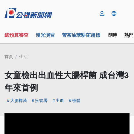
總預算審查
漢光演習
苦茶油苯駢芘超標
即時
熱門
首頁
生活
女童檢出出血性大腸桿菌 成台灣3
年來首例
大腸桿菌
疾管署
出血
檢體