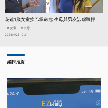
花蓮1歲女童挨巴掌命危 生母與男友涉虐羈押
女童
生母
2024/4/23 12:31
編輯推薦