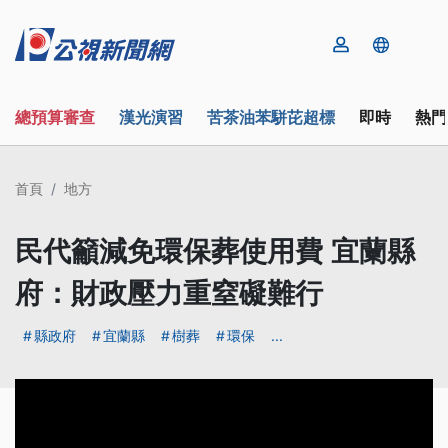
總預算審查
漢光演習
苦茶油苯駢芘超標
即時
熱門
首頁
地方
民代籲減免環保葬使用費 宜蘭縣
府：財政壓力重窒礙難行
縣政府
宜蘭縣
樹葬
環保
...