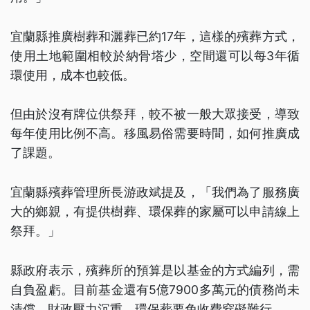
宜蘭縣推廣樹葬和灑葬已約17年，這樣的殯葬方式，
使用土地範圍相較於納骨塔少，空間還可以每3年循
環使用，成本也較低。
但由於沒有牌位供祭拜，較不被一般大眾接受，導致
每年使用比例不高。移風易俗需要時間，如何推廣成
了課題。
宜蘭縣殯葬管理所長游政斌提及，「我們為了服務廣
大的鄉親，有提供樹葬、環保葬的家屬可以申請線上
祭拜。」
縣政府表示，殯葬所的預算是以基金的方式編列，需
自負盈虧。目前基金還有5億7900多萬元的債務尚未
清償，財政壓力沉重，環保葬要免收費窒礙難行。