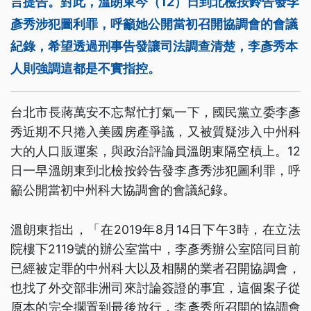
言提告。對此，溫朗東今（12）日到北檢按鈴告發李
彥秀涉犯圖利罪，呼籲她公開當初召開協調會的會議
紀錄，希望透過刑事告發讓司法調查清楚，李彥秀本
人則強調這都是不實指控。
台北市長蔣萬安不忘幫忙打氣一下，國民黨立委李彥
秀近期不只捲入美國房產爭議，又被質疑涉入中州科
大的人口販運案，與政治評論員溫朗東隔空槓上。12
日一早溫朗東到北檢按鈴告發李彥秀涉犯圖利罪，呼
籲公開當初中州科大協調會的會議紀錄。
溫朗東指出，「在2019年8月14日下午3時，在立法
院樓下2119號的辦公室當中，李彥秀辦公室陪同目前
已經被定罪的中州科大以及相關的業者召開協調會，
也找了外交部非洲司來討論簽證的事宜，這個案子從
原本的完全擱置到最後放行，李彥秀所召開的協調會