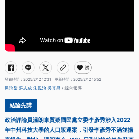
讚
發布時間：
2025/2/12 12:31
更新時間：
2025/2/12 15:52
呂玠鋆
莊志成
朱鳳治
吳其昌
/ 綜合報導
政治評論員溫朗東質疑國民黨立委李彥秀涉入2022
年中州科技大學的人口販運案，引發李彥秀不滿並揚