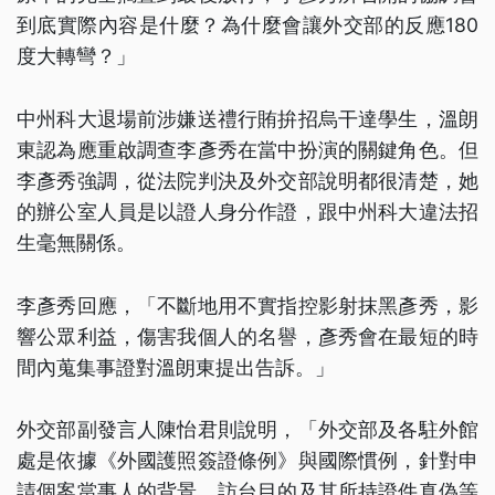
到底實際內容是什麼？為什麼會讓外交部的反應180
度大轉彎？」
中州科大退場前涉嫌送禮行賄拚招烏干達學生，溫朗
東認為應重啟調查李彥秀在當中扮演的關鍵角色。但
李彥秀強調，從法院判決及外交部說明都很清楚，她
的辦公室人員是以證人身分作證，跟中州科大違法招
生毫無關係。
李彥秀回應，「不斷地用不實指控影射抹黑彥秀，影
響公眾利益，傷害我個人的名譽，彥秀會在最短的時
間內蒐集事證對溫朗東提出告訴。」
外交部副發言人陳怡君則說明，「外交部及各駐外館
處是依據《外國護照簽證條例》與國際慣例，針對申
請個案當事人的背景、訪台目的及其所持證件真偽等