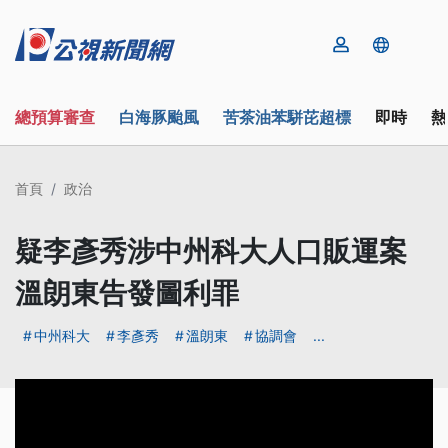
總預算審查
白海豚颱風
苦茶油苯駢芘超標
即時
熱
首頁
政治
疑李彥秀涉中州科大人口販運案
溫朗東告發圖利罪
中州科大
李彥秀
溫朗東
協調會
...