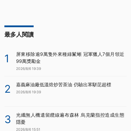
最多人閱讀
屏東移除逾9萬隻外來種綠鬣蜥 冠軍獵人7個月領近
1
99萬獎勵金
2026/8/6 19:39
嘉義麻油廠低溫焙炒苦茶油 仍驗出苯駢芘超標
2
2026/8/6 19:39
光纖無人機遺留纜線遍布森林 烏克蘭指控造成生態
3
隱憂
2026/8/6 15:51