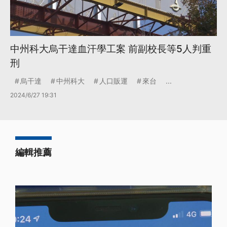
中州科大烏干達血汗學工案 前副校長等5人判重
刑
烏干達
中州科大
人口販運
來台
...
2024/6/27 19:31
編輯推薦