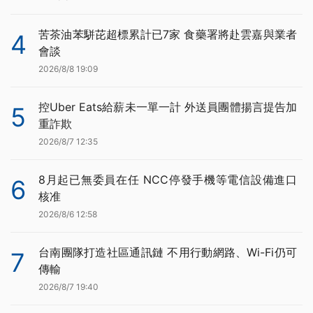
苦茶油苯駢芘超標累計已7家 食藥署將赴雲嘉與業者
4
會談
2026/8/8 19:09
控Uber Eats給薪未一單一計 外送員團體揚言提告加
5
重詐欺
2026/8/7 12:35
8月起已無委員在任 NCC停發手機等電信設備進口
6
核准
2026/8/6 12:58
台南團隊打造社區通訊鏈 不用行動網路、Wi-Fi仍可
7
傳輸
2026/8/7 19:40