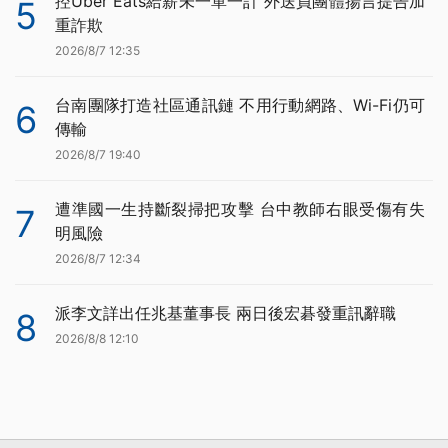
控Uber Eats給薪未一單一計 外送員團體揚言提告加
5
重詐欺
2026/8/7 12:35
台南團隊打造社區通訊鏈 不用行動網路、Wi-Fi仍可
6
傳輸
2026/8/7 19:40
遭準國一生持斷裂掃把攻擊 台中教師右眼受傷有失
7
明風險
2026/8/7 12:34
派李文詳出任兆基董事長 兩日後宏碁發重訊辭職
8
2026/8/8 12:10