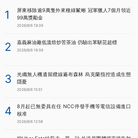
屏東移除逾9萬隻外來種綠鬣蜥 冠軍獵人7個月領近
1
99萬獎勵金
2026/8/6 19:39
嘉義麻油廠低溫焙炒苦茶油 仍驗出苯駢芘超標
2
2026/8/6 19:39
光纖無人機遺留纜線遍布森林 烏克蘭指控造成生態
3
隱憂
2026/8/6 15:51
8月起已無委員在任 NCC停發手機等電信設備進口
4
核准
2026/8/6 12:58