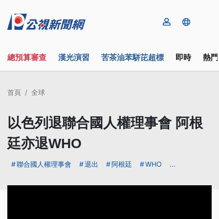
總預算審查
漢光演習
苦茶油苯駢芘超標
即時
熱門
首頁
全球
以色列退聯合國人權理事會 阿根
廷亦退WHO
聯合國人權理事會
退出
阿根廷
WHO
...