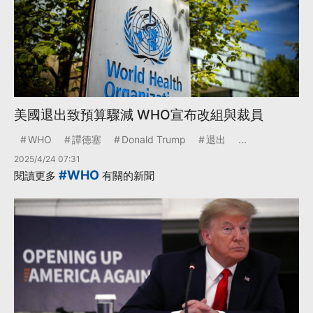
美國退出致預算驟減 WHO宣布改組與裁員
WHO
譚德塞
Donald Trump
退出
...
2025/4/24 07:31
#WHO
閱讀更多
有關的新聞