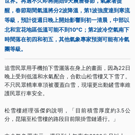
世界。再過不久即將開始9天農曆春節，氣象署提
醒，春節期間氣溫將分2波降溫，第1波強度達到寒流
等級，預計從週日晚上開始影響到初一清晨，中部以
北和宜花地區低溫可能不到10°C；第2波冷空氣南下
時間落在初四和初五，其他氣象專家預測可能有冷氣
團等級。
追雪民眾用手機拍下雪灑落在身上的畫面，因為22日
晚上受到低溫和水氣配合，合歡山松雪樓又下雪了。
不只民眾轎車車頂被覆蓋白雪，現場更出動鏟雪車維
護民眾行車安全。
松雪樓經理張傑鈞說明，「目前積雪厚度約3.5公
分，昆陽至松雪樓的路段目前限掛雪鏈通行。」