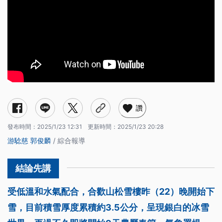
讚
發布時間：
2025/1/23 12:31
更新時間：
2025/1/23 20:28
游騐慈
郭俊麟
/ 綜合報導
受低溫和水氣配合，合歡山松雪樓昨（22）晚開始下
雪，目前積雪厚度累積約3.5公分，呈現銀白的冰雪