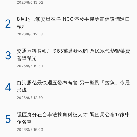
2026/8/6 13:02
8月起已無委員在任 NCC停發手機等電信設備進口
2
核准
2026/8/6 12:58
交通局科長帳戶多63萬遭疑收賄 為民眾代墊醫藥費
3
善舉曝光
2026/8/5 19:39
白海豚估最快週五發布海警 另一颱風「鯨魚」今晨
4
形成
2026/8/5 12:50
隱匿身分在台非法挖角科技人才 調查局公布17家中
5
企名單
2026/8/5 16:03