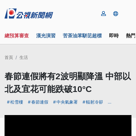
總預算審查
漢光演習
苦茶油苯駢芘超標
即時
熱門
首頁
生活
春節連假將有2波明顯降溫 中部以
北及宜花可能跌破10°C
松雪樓
春節連假
中央氣象署
輻射冷卻
...