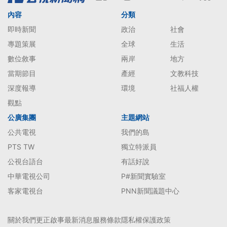
內容
分類
即時新聞
政治
社會
專題策展
全球
生活
數位敘事
兩岸
地方
當期節目
產經
文教科技
深度報導
環境
社福人權
觀點
公廣集團
主題網站
公共電視
我們的島
PTS TW
獨立特派員
公視台語台
有話好說
中華電視公司
P#新聞實驗室
客家電視台
PNN新聞議題中心
關於我們
更正啟事
最新消息
服務條款
隱私權保護政策