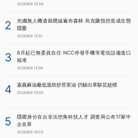
2026/8/6 19:39
光纖無人機遺留纜線遍布森林 烏克蘭指控造成生態
2
隱憂
2026/8/6 15:51
8月起已無委員在任 NCC停發手機等電信設備進口
3
核准
2026/8/6 12:58
嘉義麻油廠低溫焙炒苦茶油 仍驗出苯駢芘超標
4
2026/8/6 19:39
隱匿身分在台非法挖角科技人才 調查局公布17家中
5
企名單
2026/8/5 16:03