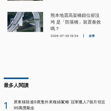
熊本地震高架橋錯位卻沒
垮 是「防落橋」裝置奏效
嗎？
2026-07-30 18:54
|
全球
最多人閱讀
屏東移除逾9萬隻外來種綠鬣蜥 冠軍獵人7個月領近
1
99萬獎勵金