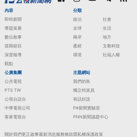
內容
分類
即時新聞
政治
社會
專題策展
全球
生活
數位敘事
兩岸
地方
當期節目
產經
文教科技
深度報導
環境
社福人權
觀點
公廣集團
主題網站
公共電視
我們的島
PTS TW
獨立特派員
公視台語台
有話好說
中華電視公司
P#新聞實驗室
客家電視台
PNN新聞議題中心
關於我們
更正啟事
最新消息
服務條款
隱私權保護政策