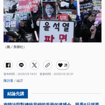
（圖／美聯社）
讚
發布時間：
2025/1/5 19:31
更新時間：
2025/1/5 20:21
陳詩童
/ 編譯
南韓法院對總統尹錫悅簽發的逮捕令，眼看6日就要