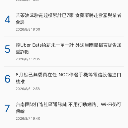
苦茶油苯駢芘超標累計已7家 食藥署將赴雲嘉與業者
4
會談
2026/8/8 19:09
控Uber Eats給薪未一單一計 外送員團體揚言提告加
5
重詐欺
2026/8/7 12:35
8月起已無委員在任 NCC停發手機等電信設備進口
6
核准
2026/8/6 12:58
台南團隊打造社區通訊鏈 不用行動網路、Wi-Fi仍可
7
傳輸
2026/8/7 19:40