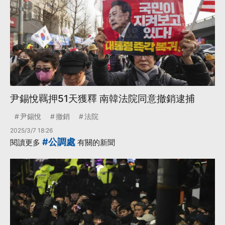
尹錫悅羈押51天獲釋 南韓法院同意撤銷逮捕
尹錫悅
撤銷
法院
2025/3/7 18:26
#公調處
閱讀更多
有關的新聞