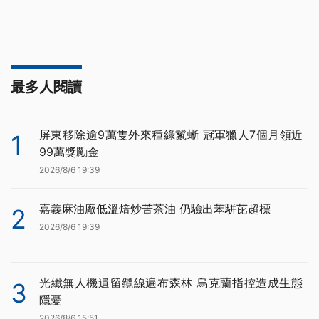
最多人閱讀
屏東移除逾9萬隻外來種綠鬣蜥 冠軍獵人7個月領近
1
99萬獎勵金
2026/8/6 19:39
嘉義麻油廠低溫焙炒苦茶油 仍驗出苯駢芘超標
2
2026/8/6 19:39
光纖無人機遺留纜線遍布森林 烏克蘭指控造成生態
3
隱憂
2026/8/6 15:51