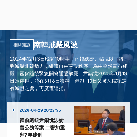
南韓戒嚴風波
相關議題
2024年12月3日晚間10時半，南韓總統尹錫悅以「將
剿滅親北韓勢力，維護自由憲政秩序」為由突然宣布戒
嚴，國會隨後緊急開會通過解嚴。尹錫悅2025年1月19
日遭羈押，並在3月8日獲釋，但7月10日又被法院認定
有滅證之虞，再度遭逮捕。
2026-04-29 20:22:55
韓前總統尹錫悅涉妨
害公務等案 二審加重
判7年徒刑