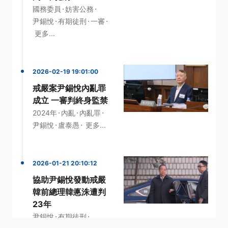
·
·
國務委員
妨害公務
·
·
·
尹錫悅
有期徒刑
一審
更多...
2026-02-19 19:01:00
戒嚴案尹錫悅內亂罪
成立 一審判終身監禁
·
·
·
2024年
內亂
內亂罪
·
·
尹錫悅
盧泰愚
更多...
2026-01-21 20:10:12
協助尹錫悅發動戒嚴
韓前總理韓悳洙遭判
23年
·
·
尹錫悅
有期徒刑