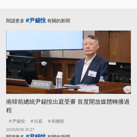
·
·
·
韓悳洙
戒嚴
法官
更多...
#尹錫悅
閱讀更多
有關的新聞
南韓前總統尹錫悅出庭受審 首度開放媒體轉播過
程
尹錫悅
出庭
前總統
2025/9/26 20:27
#尹錫悅
閱讀更多
有關的新聞