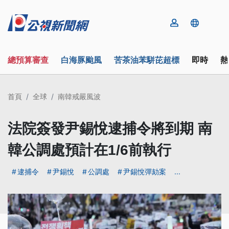
總預算審查
白海豚颱風
苦茶油苯駢芘超標
即時
熱
首頁
全球
南韓戒嚴風波
法院簽發尹錫悅逮捕令將到期 南
韓公調處預計在1/6前執行
逮捕令
尹錫悅
公調處
尹錫悅彈劾案
...