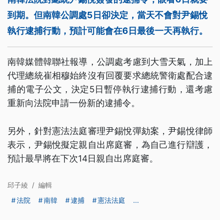
到期。但南韓公調處5日卻決定，當天不會對尹錫悅
執行逮捕行動，預計可能會在6日最後一天再執行。
南韓媒體韓聯社報導，公調處考慮到大雪天氣，加上
代理總統崔相穆始終沒有回覆要求總統警衛處配合逮
捕的電子公文，決定5日暫停執行逮捕行動，還考慮
重新向法院申請一份新的逮捕令。
另外，針對憲法法庭審理尹錫悅彈劾案，尹錫悅律師
表示，尹錫悅擬定親自出席庭審，為自己進行辯護，
預計最早將在下次14日親自出席庭審。
邱子綾
/
編輯
法院
南韓
逮捕
憲法法庭
...