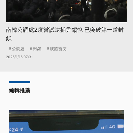
南韓公調處2度嘗試逮捕尹錫悅 已突破第一道封
鎖
公調處
封鎖
肢體衝突
2025/1/15 07:31
編輯推薦