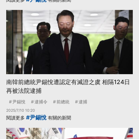
南韓前總統尹錫悅遭認定有滅證之虞 相隔124日
再被法院逮捕
尹錫悅
逮捕令
前總統
逮捕
2025/7/10 10:20
#尹錫悅
閱讀更多
有關的新聞