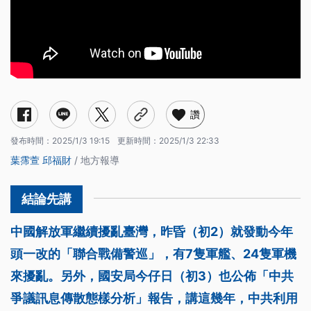
讚
發布時間：
2025/1/3 19:15
更新時間：
2025/1/3 22:33
葉霈萱
邱福財
/ 地方報導
中國解放軍繼續擾亂臺灣，昨昏（初2）就發動今年
頭一改的「聯合戰備警巡」，有7隻軍艦、24隻軍機
來擾亂。另外，國安局今仔日（初3）也公佈「中共
爭議訊息傳散態樣分析」報告，講這幾年，中共利用