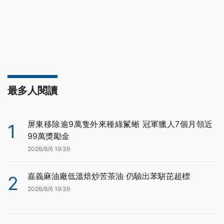
最多人閱讀
屏東移除逾9萬隻外來種綠鬣蜥 冠軍獵人7個月領近
1
99萬獎勵金
2026/8/6 19:39
嘉義麻油廠低溫焙炒苦茶油 仍驗出苯駢芘超標
2
2026/8/6 19:39