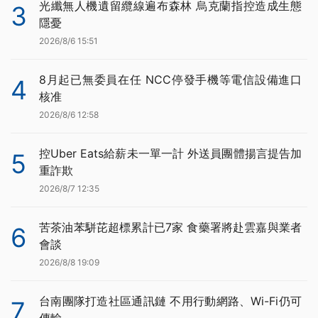
光纖無人機遺留纜線遍布森林 烏克蘭指控造成生態
3
隱憂
2026/8/6 15:51
8月起已無委員在任 NCC停發手機等電信設備進口
4
核准
2026/8/6 12:58
控Uber Eats給薪未一單一計 外送員團體揚言提告加
5
重詐欺
2026/8/7 12:35
苦茶油苯駢芘超標累計已7家 食藥署將赴雲嘉與業者
6
會談
2026/8/8 19:09
台南團隊打造社區通訊鏈 不用行動網路、Wi-Fi仍可
7
傳輸