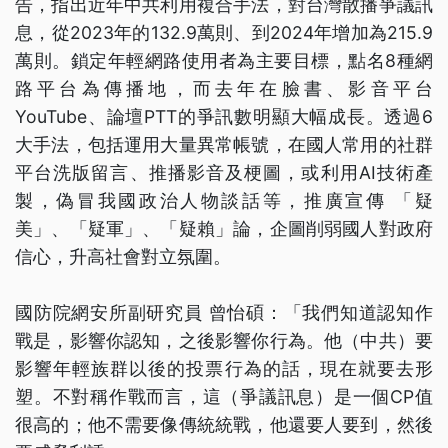
告，指出近年中共利用複合手法，對台灣散播爭議訊
息，從2023年的132.9萬則、到2024年增加為215.9
萬則。鎖定年輕網路使用者為主要目標，點名8種網
路平台為傳播地，而去年在臉書、影音平台
YouTube、論壇PTT的爭訊數明顯大幅成長。透過6
大手法，包括運用大量異常帳號，在國人常用的社群
平台洗版留言、推播影音及梗圖，或利用AI技術產
製，偽冒我國政治人物談話等，推廣宣傳 「疑
美」、「疑軍」、「疑賴」論，企圖削弱國人對政府
信心，升高社會對立氛圍。
國防院網安所副研究員 曾怡碩：「我們知道認知作
戰是，影響你認知，之後影響你行為。他（中共）要
影響年輕族群以後的投票行為的話，現在就要去形
塑。不對稱作戰而言，這（爭議訊息）是一個CP值
很高的；他不需要像傳統統戰，他還要人要到，然後