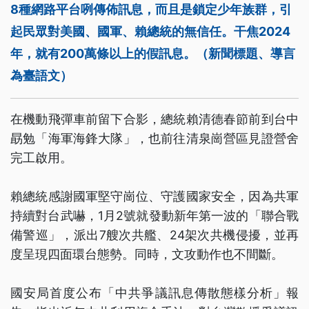
8種網路平台咧傳佈訊息，而且是鎖定少年族群，引
起民眾對美國、國軍、賴總統的無信任。干焦2024
年，就有200萬條以上的假訊息。（新聞標題、導言
為臺語文）
在機動飛彈車前留下合影，總統賴清德春節前到台中
勗勉「海軍海鋒大隊」，也前往清泉崗營區見證營舍
完工啟用。
賴總統感謝國軍堅守崗位、守護國家安全，因為共軍
持續對台武嚇，1月2號就發動新年第一波的「聯合戰
備警巡」，派出7艘次共艦、24架次共機侵擾，並再
度呈現四面環台態勢。同時，文攻動作也不間斷。
國安局首度公布「中共爭議訊息傳散態樣分析」報