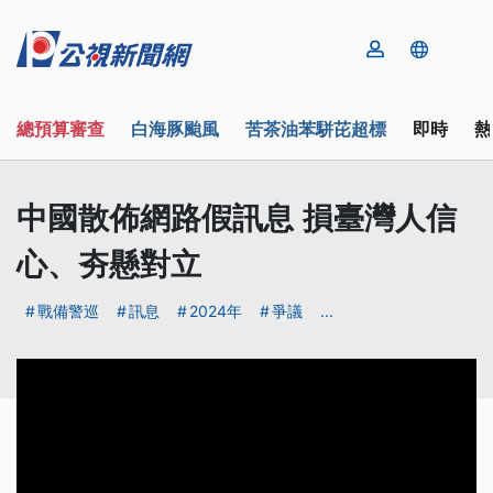
總預算審查
白海豚颱風
苦茶油苯駢芘超標
即時
熱
中國散佈網路假訊息 損臺灣人信
心、夯懸對立
戰備警巡
訊息
2024年
爭議
...