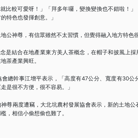
的就比較可愛呀！」「拜多年囉，變換變換也不錯啦！」
方的特色也發揮創意。」
土地公神尊，有信眾雖然不太習慣，但覺得融入地方特色
理念是結合在地產業東方美人茶概念，在帽子和披風上採
在地茶產業興旺。
會總幹事江增平表示，「高度有47公分、寬度有30公
運走是很不方便，很不容易。」
的神尊兩度遭竊，大北坑農村發展協會表示，新的土地公石
門檻，相信小偷想偷也難了。