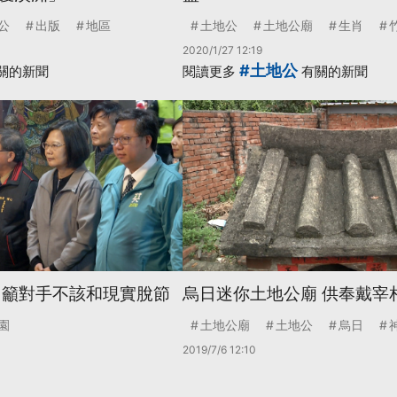
公
出版
地區
土地公
土地公廟
生肖
2020/1/27 12:19
#土地公
關的新聞
閱讀更多
有關的新聞
 籲對手不該和現實脫節
烏日迷你土地公廟 供奉戴宰
園
土地公廟
土地公
烏日
2019/7/6 12:10