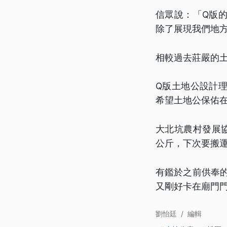
信眾說：「Q版
除了展現我們地
相較過去莊嚴的
Q版土地公設計
希望土地公保佑
大北坑農村發展協
公斤，下次要搬
有鑑於之前供奉
又剛好卡在廟門
劉怡廷
/
編輯