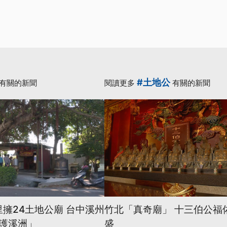
#土地公
有關的新聞
閱讀更多
有關的新聞
里擁24土地公廟 台中溪州
竹北「真奇廟」 十三伯公福
護溪洲」
盛