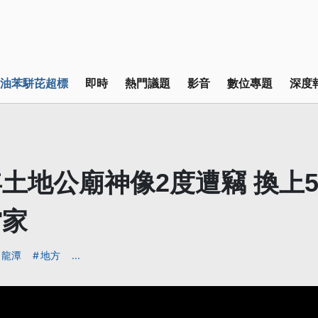
油苯駢芘超標
即時
熱門議題
影音
數位專題
深度
土地公廟神像2度遭竊 換上5
當家
龍潭
地方
...