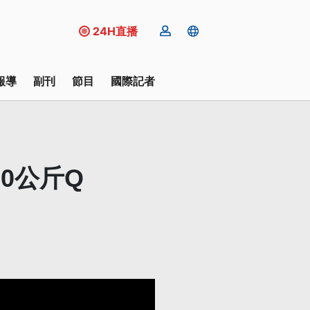
24H直播
報導
副刊
節目
國際記者
0公斤Q