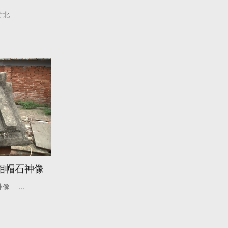
竹北
相帽石神像
神像
...