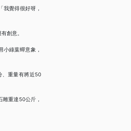
「我覺得很好呀，
很有創意。
用小綠葉蟬意象，
分、重量有將近50
雕重達50公斤，