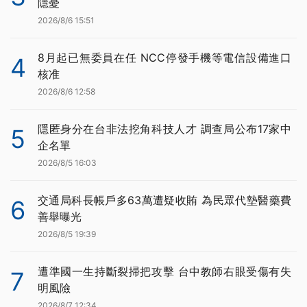
隱憂
2026/8/6 15:51
8月起已無委員在任 NCC停發手機等電信設備進口
4
核准
2026/8/6 12:58
隱匿身分在台非法挖角科技人才 調查局公布17家中
5
企名單
2026/8/5 16:03
交通局科長帳戶多63萬遭疑收賄 為民眾代墊醫藥費
6
善舉曝光
2026/8/5 19:39
遭準國一生持斷裂掃把攻擊 台中教師右眼受傷有失
7
明風險
2026/8/7 12:34