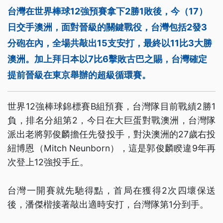
台灣在世界棒球12強預賽拿下2勝1敗後，今（17）
日交手澳洲，面對晉級的關鍵戰役，台灣包括2發3
分砲在內，全場共敲出15支安打，最終以11比3大勝
澳洲。加上拜日本以7比6擊敗古巴之賜，台灣確定
提前晉級在東京舉辦的超級循環賽。
世界12強棒球錦標賽B組預賽，台灣隊目前戰績2勝1
負，排名分組第2，今日在大巨蛋對戰澳洲，台灣隊
派出老將郭俊麟擔任先發投手，對決澳洲的27歲右投
紐博恩（Mitch Neunborn），這是郭俊麟睽違9年再
次登上12強投手丘。
台灣一開賽就先馳得點，首局在獲得2次四壞保送
後，潘傑楷接著敲出適時安打，台灣隊第1分到手。