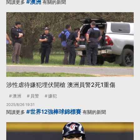
#澳洲
閱讀更多
有關的新聞
涉性虐待嫌犯埋伏開槍 澳洲員警2死1重傷
澳洲
員警
嫌犯
2025/8/26 19:31
#世界12強棒球錦標賽
閱讀更多
有關的新聞