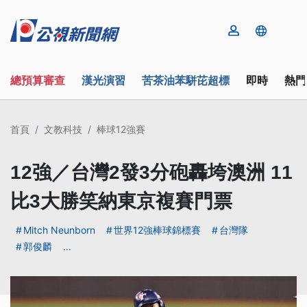
總預算審查
漢光演習
苦茶油苯駢芘超標
即時
熱門
首頁
文教科技
棒球12強賽
12強／台灣2發3分砲轟垮澳洲 11
比3大勝笑納東京複賽門票
Mitch Neunborn
世界12強棒球錦標賽
台灣隊
郭俊麟
...