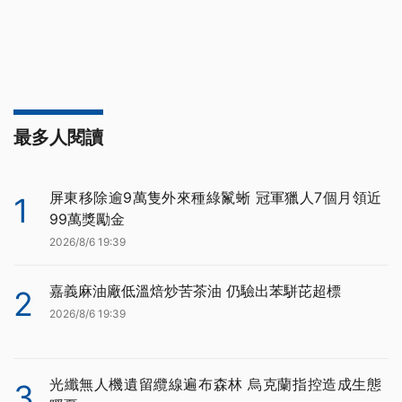
最多人閱讀
屏東移除逾9萬隻外來種綠鬣蜥 冠軍獵人7個月領近
1
99萬獎勵金
2026/8/6 19:39
嘉義麻油廠低溫焙炒苦茶油 仍驗出苯駢芘超標
2
2026/8/6 19:39
光纖無人機遺留纜線遍布森林 烏克蘭指控造成生態
3