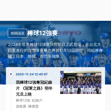
棒球12強賽
相關議題
2024年世界棒球12強賽11月10日正式登場，在台北大
巨蛋進行的台灣隊賽事也將於11月13日開打，同組將會
碰上日本、韓國、古巴等強隊。
2025-11-24 12:45:07
我棒球12強奪冠紀錄
片 《冠軍之路》明年
元旦上映
·
·
棒球12強
紀錄片
·
資格賽
陳傑憲