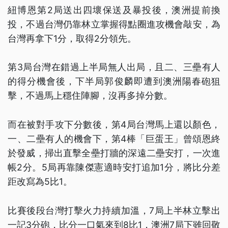
紐博恩第2局送出四壞保送及暴投後，澳洲提前換
投，不過台灣仍靠林立掌握得點圈進攻機會敲安，為
台灣再拿下1分，取得2分領先。
第3局台灣在錯過上半局無人出局，且二、三壘有人
的得分機會後，下半局郭俊麟即遭到澳洲陽春砲狙
擊，不過馬上穩住陣腳，沒再多掉分數。
而在被對手攻下分數後，第4局台灣馬上還以顏色，
一、二壘有人的機會下，第4棒「巨蛋王」曾頌恩終
於發威，掃出直擊全壘打牆的深遠二壘安打，一次進
帳2分。5局再靠陳傑憲適時安打追加1分，將比分差
距改寫為5比1。
比賽後段台灣打擊火力持續加溫，7局上半林立擊出
一記3分砲，比分一口氣來到8比1，澳洲7局下雖回敬