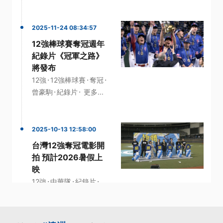
2025-11-24 08:34:57
12強棒球賽奪冠週年
紀錄片《冠軍之路》
將發布
·
·
·
12強
12強棒球賽
奪冠
·
·
曾豪駒
紀錄片
更多...
2025-10-13 12:58:00
台灣12強奪冠電影開
拍 預計2026暑假上
映
·
·
·
12強
中華隊
紀錄片
·
·
電影
中華職棒
更多...