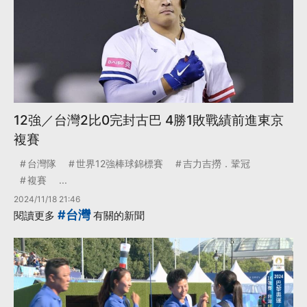
12強／台灣2比0完封古巴 4勝1敗戰績前進東京
複賽
台灣隊
世界12強棒球錦標賽
吉力吉撈．鞏冠
複賽
...
2024/11/18 21:46
#台灣
閱讀更多
有關的新聞