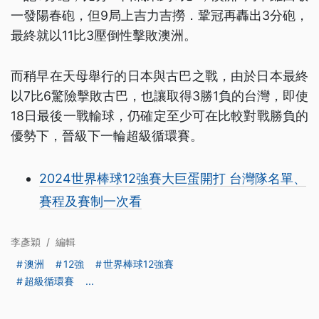
一發陽春砲，但9局上吉力吉撈．鞏冠再轟出3分砲，
最終就以11比3壓倒性擊敗澳洲。
而稍早在天母舉行的日本與古巴之戰，由於日本最終
以7比6驚險擊敗古巴，也讓取得3勝1負的台灣，即使
18日最後一戰輸球，仍確定至少可在比較對戰勝負的
優勢下，晉級下一輪超級循環賽。
2024世界棒球12強賽大巨蛋開打 台灣隊名單、
賽程及賽制一次看
李彥穎
/
編輯
澳洲
12強
世界棒球12強賽
超級循環賽
...