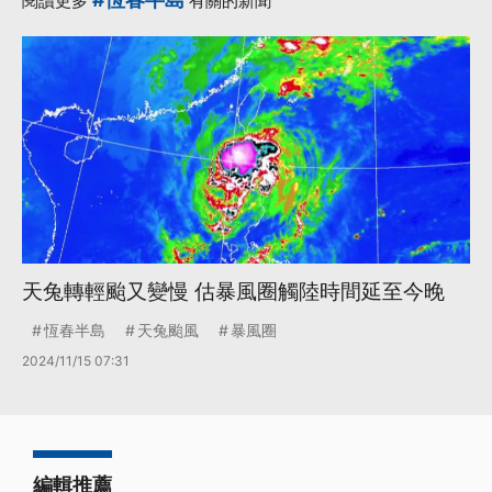
閱讀更多
有關的新聞
·
·
恆春半島
登陸
更多...
天兔轉輕颱又變慢 估暴風圈觸陸時間延至今晚
恆春半島
天兔颱風
暴風圈
2024/11/15 07:31
編輯推薦