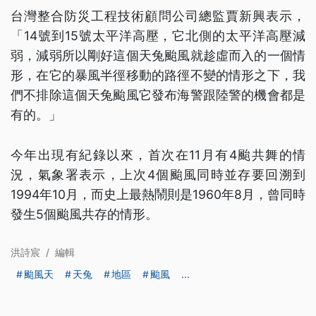
台灣整合防災工程技術顧問公司總監賈新興表示，
「14號到15號太平洋高壓，它北側的太平洋高壓減
弱，減弱所以剛好這個天兔颱風就趁虛而入的一個情
形，在它的暴風半徑移動的路徑不變的情形之下，我
們不排除這個天兔颱風它發布海警跟陸警的機會都是
有的。」
今年出現有紀錄以來，首次在11月有4颱共舞的情
況，氣象署表示，上次4個颱風同時並存要回溯到
1994年10月，而史上最熱鬧則是1960年8月，曾同時
發生5個颱風共存的情形。
洪詩宸
/
編輯
颱風天
天兔
地區
颱風
...