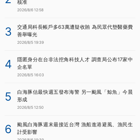
核准
2026/8/6 12:58
交通局科長帳戶多63萬遭疑收賄 為民眾代墊醫藥費
3
善舉曝光
2026/8/5 19:39
隱匿身分在台非法挖角科技人才 調查局公布17家中
4
企名單
2026/8/5 16:03
白海豚估最快週五發布海警 另一颱風「鯨魚」今晨
5
形成
2026/8/5 12:50
颱風白海豚週末最接近台灣 漁船進港避風、漁民生
6
計受影響
2026/8/6 19:39