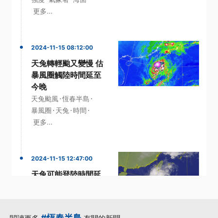
更多...
2024-11-15 08:12:00
天兔轉輕颱又變慢 估
暴風圈觸陸時間延至
今晚
·
·
天兔颱風
恆春半島
·
·
·
暴風圈
天兔
時間
更多...
2024-11-15 12:47:00
天兔可能登陸時間延
至明日 強度持續減弱
估登台後消散
·
·
·
分析師
天兔颱風
強度
#恆春半島