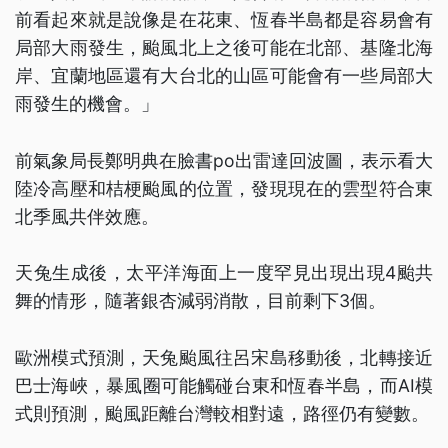
前看起來就是說像是在花東、恆春半島都是容易會有
局部大雨發生，颱風北上之後可能在北部、基隆北海
岸、宜蘭地區還有大台北的山區可能會有一些局部大
雨發生的機會。」
前氣象局長鄭明典在臉書po出雷達回波圖，表示看大
陸冷高壓和桔梗颱風的位置，發現現在的雲型符合東
北季風共伴效應。
天兔生成後，太平洋海面上一度罕見出現出現4颱共
舞的情形，隨著銀杏減弱消散，目前剩下3個。
歐洲模式預測，天兔颱風往呂宋島移動後，北轉接近
巴士海峽，暴風圈可能觸碰台東和恆春半島，而AI模
式則預測，颱風距離台灣較相對遠，路徑仍有變數。