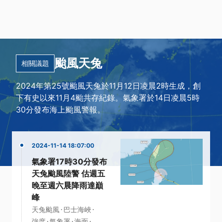
颱風天兔
相關議題
2024年第25號颱風天兔於11月12日凌晨2時生成，創
下有史以來11月4颱共存紀錄。氣象署於14日凌晨5時
30分發布海上颱風警報。
2024-11-14 18:07:00
氣象署17時30分發布
天兔颱風陸警 估週五
晚至週六晨降雨達巔
峰
·
·
天兔颱風
巴士海峽
·
·
·
強度
氣象署
海面