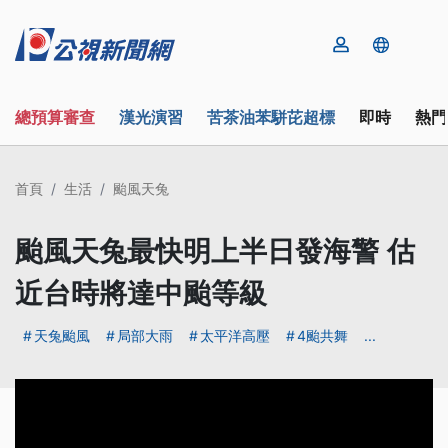
總預算審查
漢光演習
苦茶油苯駢芘超標
即時
熱門
首頁
生活
颱風天兔
颱風天兔最快明上半日發海警 估
近台時將達中颱等級
天兔颱風
局部大雨
太平洋高壓
4颱共舞
...