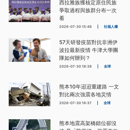
西拉雅族獲核定原住民族
爭取過程與族群分布一次
看
2026-07-30 15:46
|
社福人權
57天研發疫苗對抗非洲伊
波拉最新疫情 牛津大學團
隊如何辦到？
2026-07-30 18:38
|
全球
熊本10年迢迢重建路 一文
對比兩次強震各地災情
2026-07-30 16:37
|
全球
熊本地震高架橋錯位卻沒