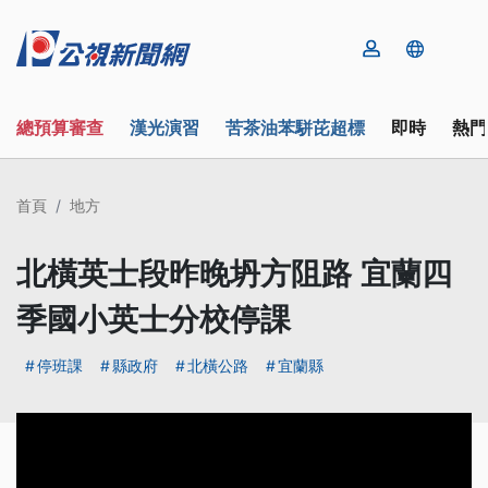
總預算審查
漢光演習
苦茶油苯駢芘超標
即時
熱門
首頁
地方
北橫英士段昨晚坍方阻路 宜蘭四
季國小英士分校停課
停班課
縣政府
北橫公路
宜蘭縣