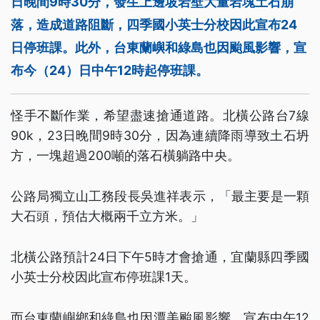
日晚間9時30分，發生上邊坡岩壁大量岩塊土石崩
落，造成道路阻斷，四季國小英士分校因此宣布24
日停班課。此外，台東蘭嶼和綠島也因颱風影響，宣
布今（24）日中午12時起停班課。
怪手不斷作業，希望盡速搶通道路。北橫公路台7線
90k，23日晚間9時30分，因為連續降雨導致土石坍
方，一塊超過200噸的落石橫躺路中央。
公路局獨立山工務段長吳進祥表示，「最主要是一顆
大石頭，預估大概兩千立方米。」
北橫公路預計24日下午5時才會搶通，宜蘭縣四季國
小英士分校因此宣布停班課1天。
而台東蘭嶼鄉和綠島也因潭美颱風影響，宣布中午12