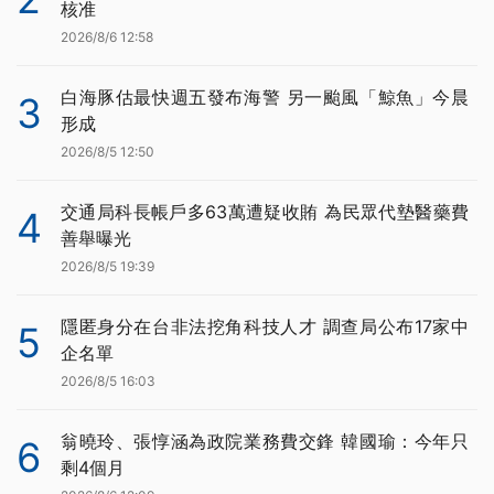
核准
2026/8/6 12:58
白海豚估最快週五發布海警 另一颱風「鯨魚」今晨
3
形成
2026/8/5 12:50
交通局科長帳戶多63萬遭疑收賄 為民眾代墊醫藥費
4
善舉曝光
2026/8/5 19:39
隱匿身分在台非法挖角科技人才 調查局公布17家中
5
企名單
2026/8/5 16:03
翁曉玲、張惇涵為政院業務費交鋒 韓國瑜：今年只
6
剩4個月