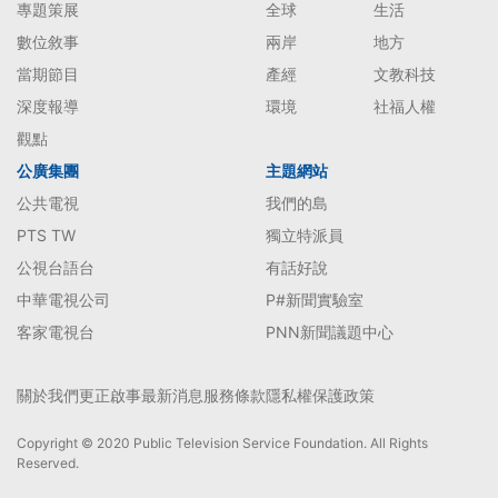
專題策展
全球
生活
數位敘事
兩岸
地方
當期節目
產經
文教科技
深度報導
環境
社福人權
觀點
公廣集團
主題網站
公共電視
我們的島
PTS TW
獨立特派員
公視台語台
有話好說
中華電視公司
P#新聞實驗室
客家電視台
PNN新聞議題中心
關於我們
更正啟事
最新消息
服務條款
隱私權保護政策
Copyright © 2020 Public Television Service Foundation. All Rights
Reserved.