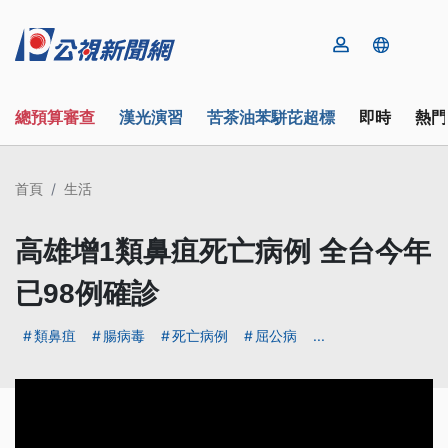
總預算審查
漢光演習
苦茶油苯駢芘超標
即時
熱門
首頁
生活
高雄增1類鼻疽死亡病例 全台今年
已98例確診
類鼻疽
腸病毒
死亡病例
屈公病
...