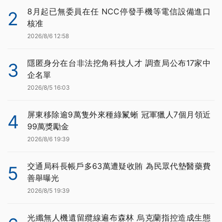
8月起已無委員在任 NCC停發手機等電信設備進口
2
核准
2026/8/6 12:58
隱匿身分在台非法挖角科技人才 調查局公布17家中
3
企名單
2026/8/5 16:03
屏東移除逾9萬隻外來種綠鬣蜥 冠軍獵人7個月領近
4
99萬獎勵金
2026/8/6 19:39
交通局科長帳戶多63萬遭疑收賄 為民眾代墊醫藥費
5
善舉曝光
2026/8/5 19:39
光纖無人機遺留纜線遍布森林 烏克蘭指控造成生態