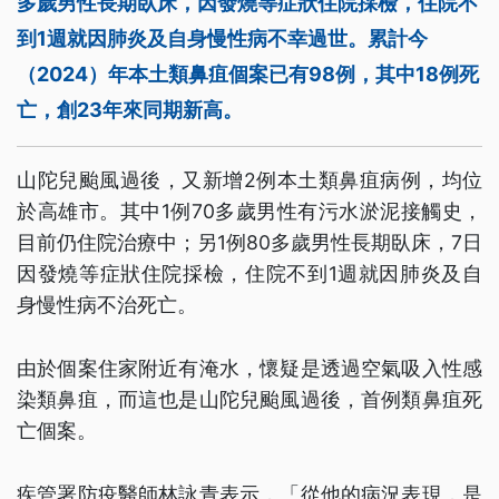
多歲男性長期臥床，因發燒等症狀住院採檢，住院不
到1週就因肺炎及自身慢性病不幸過世。累計今
（2024）年本土類鼻疽個案已有98例，其中18例死
亡，創23年來同期新高。
山陀兒颱風過後，又新增2例本土類鼻疽病例，均位
於高雄市。其中1例70多歲男性有污水淤泥接觸史，
目前仍住院治療中；另1例80多歲男性長期臥床，7日
因發燒等症狀住院採檢，住院不到1週就因肺炎及自
身慢性病不治死亡。
由於個案住家附近有淹水，懷疑是透過空氣吸入性感
染類鼻疽，而這也是山陀兒颱風過後，首例類鼻疽死
亡個案。
疾管署防疫醫師林詠青表示，「從他的病況表現，是