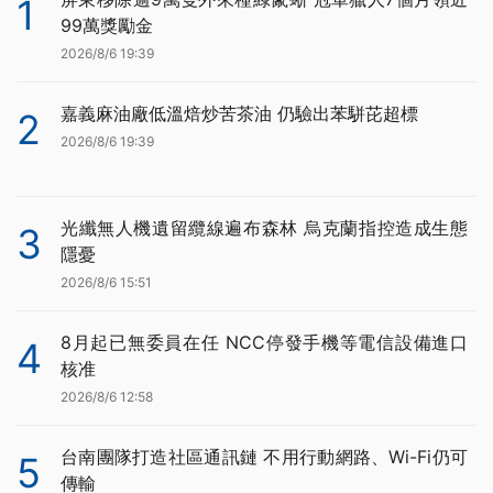
1
99萬獎勵金
2026/8/6 19:39
嘉義麻油廠低溫焙炒苦茶油 仍驗出苯駢芘超標
2
2026/8/6 19:39
光纖無人機遺留纜線遍布森林 烏克蘭指控造成生態
3
隱憂
2026/8/6 15:51
8月起已無委員在任 NCC停發手機等電信設備進口
4
核准
2026/8/6 12:58
台南團隊打造社區通訊鏈 不用行動網路、Wi-Fi仍可
5
傳輸