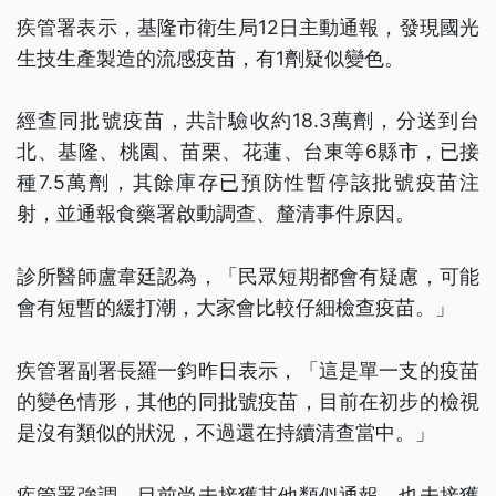
疾管署表示，基隆市衛生局12日主動通報，發現國光
生技生產製造的流感疫苗，有1劑疑似變色。
經查同批號疫苗，共計驗收約18.3萬劑，分送到台
北、基隆、桃園、苗栗、花蓮、台東等6縣市，已接
種7.5萬劑，其餘庫存已預防性暫停該批號疫苗注
射，並通報食藥署啟動調查、釐清事件原因。
診所醫師盧韋廷認為，「民眾短期都會有疑慮，可能
會有短暫的緩打潮，大家會比較仔細檢查疫苗。」
疾管署副署長羅一鈞昨日表示，「這是單一支的疫苗
的變色情形，其他的同批號疫苗，目前在初步的檢視
是沒有類似的狀況，不過還在持續清查當中。」
疾管署強調，目前尚未接獲其他類似通報，也未接獲