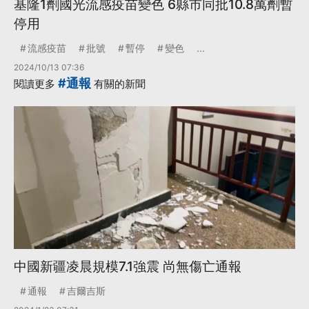
基隆1劑國光流感疫苗變色 6縣市同批10.8萬劑暫
停用
流感疫苗
批號
暫停
變色
...
2024/10/13 07:36
#通報
閱讀更多
有關的新聞
中國新疆凌晨規模7.1強震 尚無傷亡通報
通報
吉爾吉斯