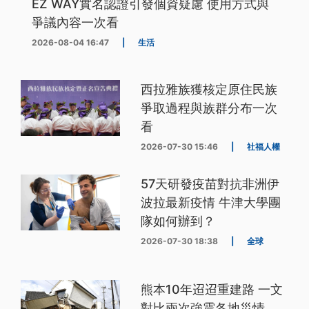
EZ WAY實名認證引發個資疑慮 使用方式與
爭議內容一次看
2026-08-04 16:47
|
生活
西拉雅族獲核定原住民族
爭取過程與族群分布一次
看
2026-07-30 15:46
|
社福人權
57天研發疫苗對抗非洲伊
波拉最新疫情 牛津大學團
隊如何辦到？
2026-07-30 18:38
|
全球
熊本10年迢迢重建路 一文
對比兩次強震各地災情