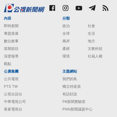
內容
分類
即時新聞
政治
社會
專題策展
全球
生活
數位敘事
兩岸
地方
當期節目
產經
文教科技
深度報導
環境
社福人權
觀點
公廣集團
主題網站
公共電視
我們的島
PTS TW
獨立特派員
公視台語台
有話好說
中華電視公司
P#新聞實驗室
客家電視台
PNN新聞議題中心