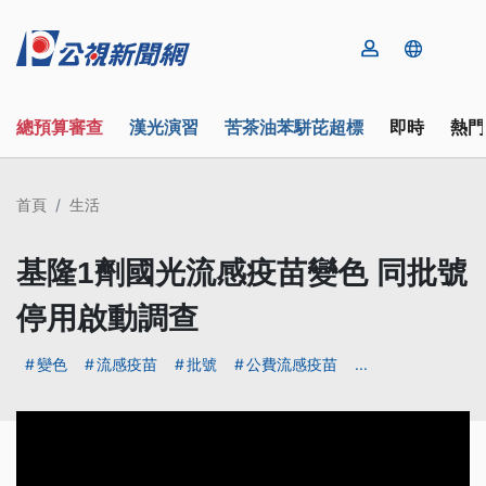
總預算審查
漢光演習
苦茶油苯駢芘超標
即時
熱門
首頁
生活
基隆1劑國光流感疫苗變色 同批號
停用啟動調查
變色
流感疫苗
批號
公費流感疫苗
...