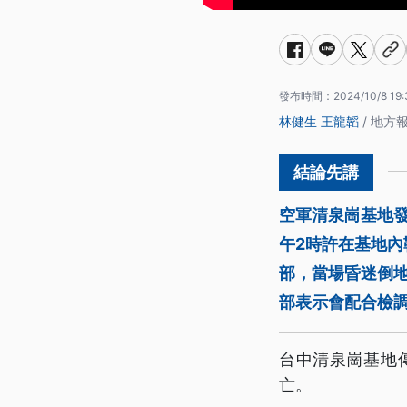
發布時間：
2024/10/8 19:
林健生
王龍韜
/ 地方
空軍清泉崗基地發
午2時許在基地
部，當場昏迷倒
部表示會配合檢
台中清泉崗基地
亡。