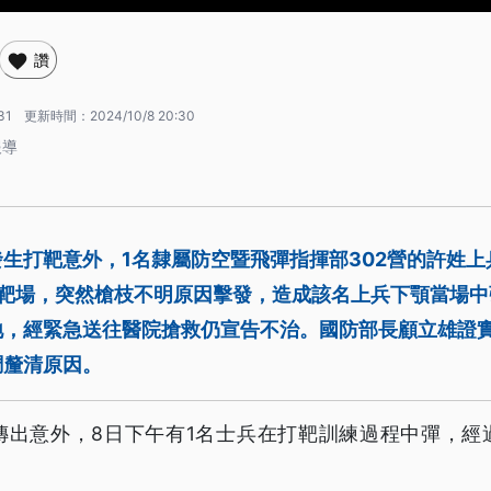
讚
31
更新時間：
2024/10/8 20:30
報導
生打靶意外，1名隸屬防空暨飛彈指揮部302營的許姓上
內靶場，突然槍枝不明原因擊發，造成該名上兵下顎當場中
地，經緊急送往醫院搶救仍宣告不治。國防部長顧立雄證
調釐清原因。
傳出意外，8日下午有1名士兵在打靶訓練過程中彈，經