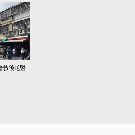
搶救後送醫