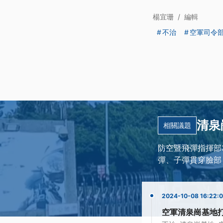
楊宜珊
/
編輯
不治
空軍司令
清泉
相關議題
防空暨飛彈指揮部
彈、子彈貫穿臉部
2024-10-08 16:22:
空軍清泉崗基地打