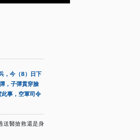
兵，今（8）日下
彈，子彈貫穿臉
實此事，空軍司令
過送醫搶救還是身