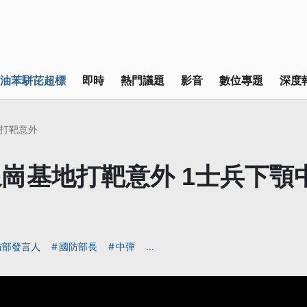
油苯駢芘超標
即時
熱門議題
影音
數位專題
深度
打靶意外
崗基地打靶意外 1士兵下顎
防部發言人
國防部長
中彈
...