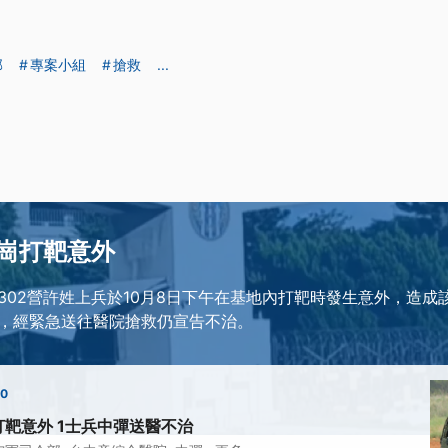
部
專案小組
搶救
...
崗打靶意外
302營許姓上兵於10月8日下午在基地內打靶時發生意外，造成
，經緊急送往醫院搶救仍宣告不治。
00
靶意外 1士兵中彈送醫不治