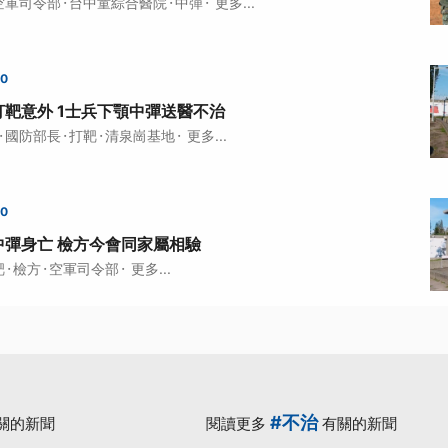
·
·
·
空軍司令部
台中童綜合醫院
中彈
更多...
00
靶意外 1士兵下顎中彈送醫不治
·
·
·
·
國防部長
打靶
清泉崗基地
更多...
00
中彈身亡 檢方今會同家屬相驗
·
·
·
靶
檢方
空軍司令部
更多...
#不治
關的新聞
閱讀更多
有關的新聞