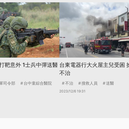
打靶意外 1士兵中彈送醫
台東電器行大火屋主兒受困 
不治
軍司令部
台中童綜合醫院
不治
搜救人員
送醫
2023/12/6 19:31