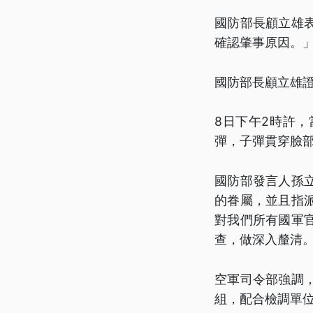
國防部長顧立雄
確認肇事原因。
國防部長顧立雄證
8日下午2時許
彈，子彈貫穿臉
國防部發言人孫
的眷屬，並且指
對我們所有國軍
查，做深入釐清
空軍司令部強調
組，配合檢調單