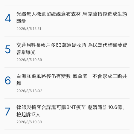
光纖無人機遺留纜線遍布森林 烏克蘭指控造成生態
4
隱憂
2026/8/6 15:51
交通局科長帳戶多63萬遭疑收賄 為民眾代墊醫藥費
5
善舉曝光
2026/8/5 19:39
白海豚颱風路徑仍有變數 氣象署：不會形成三颱共
6
舞
2026/8/6 13:02
律師與掮客合謀誆可購BNT疫苗 慈濟遭詐10.6億、
7
檢起訴17人
2026/8/6 19:39