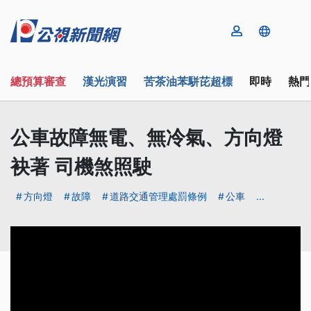
總預算審查
漢光演習
苦茶油苯駢芘超標
即時
熱門
公車故障無電、無冷氣、方向燈
袂著 司機煞照駛
方向燈
故障
道路交通管理處罰條例
公車
...