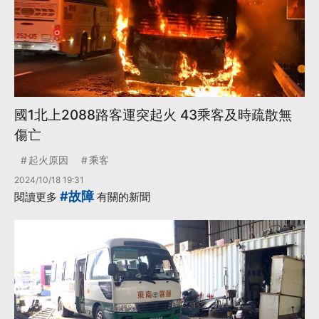
國1北上2088路客運突起火 43乘客及時疏散無
傷亡
起火原因
乘客
2024/10/18 19:31
#故障
閱讀更多
有關的新聞