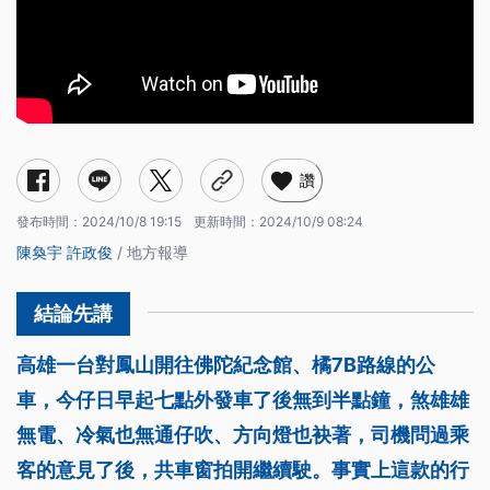
讚
發布時間：
2024/10/8 19:15
更新時間：
2024/10/9 08:24
陳奐宇
許政俊
/ 地方報導
高雄一台對鳳山開往佛陀紀念館、橘7B路線的公
車，今仔日早起七點外發車了後無到半點鐘，煞雄雄
無電、冷氣也無通仔吹、方向燈也袂著，司機問過乘
客的意見了後，共車窗拍開繼續駛。事實上這款的行