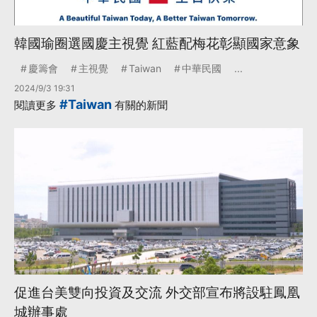
韓國瑜圈選國慶主視覺 紅藍配梅花彰顯國家意象
慶籌會
主視覺
Taiwan
中華民國
...
2024/9/3 19:31
#Taiwan
閱讀更多
有關的新聞
促進台美雙向投資及交流 外交部宣布將設駐鳳凰
城辦事處