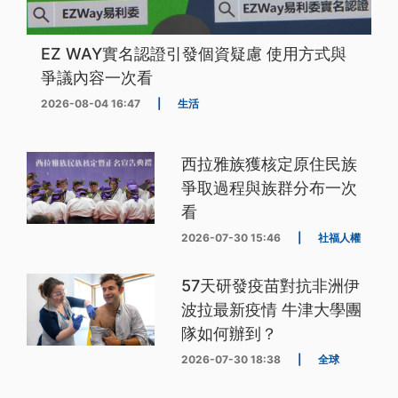
EZ WAY實名認證引發個資疑慮 使用方式與
爭議內容一次看
2026-08-04 16:47
|
生活
西拉雅族獲核定原住民族
爭取過程與族群分布一次
看
2026-07-30 15:46
|
社福人權
57天研發疫苗對抗非洲伊
波拉最新疫情 牛津大學團
隊如何辦到？
2026-07-30 18:38
|
全球