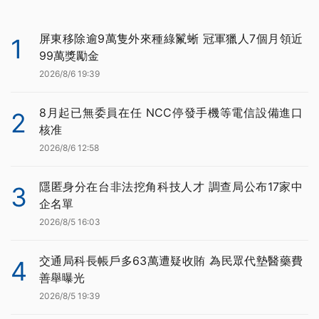
屏東移除逾9萬隻外來種綠鬣蜥 冠軍獵人7個月領近
1
99萬獎勵金
2026/8/6 19:39
8月起已無委員在任 NCC停發手機等電信設備進口
2
核准
2026/8/6 12:58
隱匿身分在台非法挖角科技人才 調查局公布17家中
3
企名單
2026/8/5 16:03
交通局科長帳戶多63萬遭疑收賄 為民眾代墊醫藥費
4
善舉曝光
2026/8/5 19:39