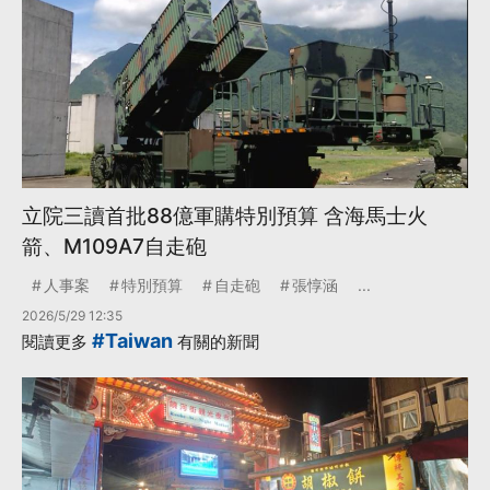
立院三讀首批88億軍購特別預算 含海馬士火
箭、M109A7自走砲
人事案
特別預算
自走砲
張惇涵
...
2026/5/29 12:35
#Taiwan
閱讀更多
有關的新聞