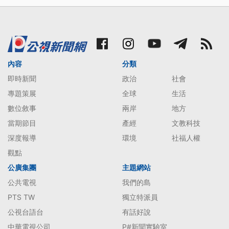
內容
分類
即時新聞
政治
社會
專題策展
全球
生活
數位敘事
兩岸
地方
當期節目
產經
文教科技
深度報導
環境
社福人權
觀點
公廣集團
主題網站
公共電視
我們的島
PTS TW
獨立特派員
公視台語台
有話好說
中華電視公司
P#新聞實驗室