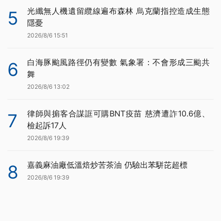
光纖無人機遺留纜線遍布森林 烏克蘭指控造成生態
5
隱憂
2026/8/6 15:51
白海豚颱風路徑仍有變數 氣象署：不會形成三颱共
6
舞
2026/8/6 13:02
律師與掮客合謀誆可購BNT疫苗 慈濟遭詐10.6億、
7
檢起訴17人
2026/8/6 19:39
嘉義麻油廠低溫焙炒苦茶油 仍驗出苯駢芘超標
8
2026/8/6 19:39