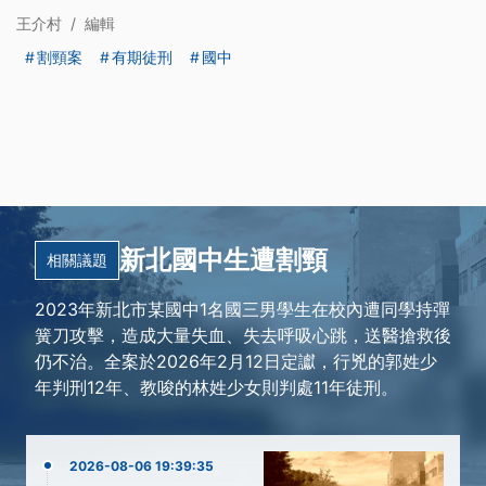
王介村
/
編輯
割頸案
有期徒刑
國中
新北國中生遭割頸
相關議題
2023年新北市某國中1名國三男學生在校內遭同學持彈
簧刀攻擊，造成大量失血、失去呼吸心跳，送醫搶救後
仍不治。全案於2026年2月12日定讞，行兇的郭姓少
年判刑12年、教唆的林姓少女則判處11年徒刑。
2026-08-06 19:39:35