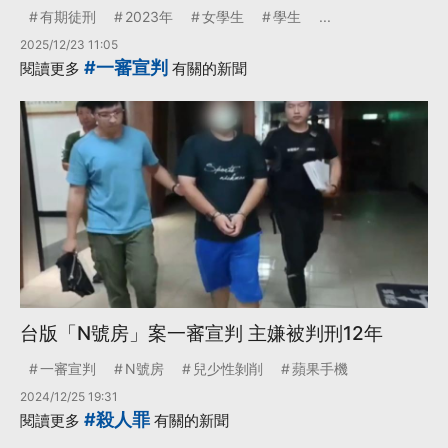
有期徒刑
2023年
女學生
學生
...
2025/12/23 11:05
#一審宣判
閱讀更多
有關的新聞
台版「N號房」案一審宣判 主嫌被判刑12年
一審宣判
N號房
兒少性剝削
蘋果手機
2024/12/25 19:31
#殺人罪
閱讀更多
有關的新聞