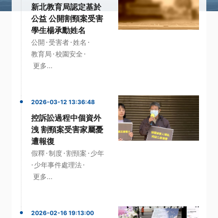
新北教育局認定基於
公益 公開割頸案受害
學生楊承勳姓名
·
·
·
公開
受害者
姓名
·
·
教育局
校園安全
更多...
2026-03-12 13:36:48
控訴訟過程中個資外
洩 割頸案受害家屬憂
遭報復
·
·
·
假釋
制度
割頸案
少年
·
·
少年事件處理法
更多...
2026-02-16 19:13:00