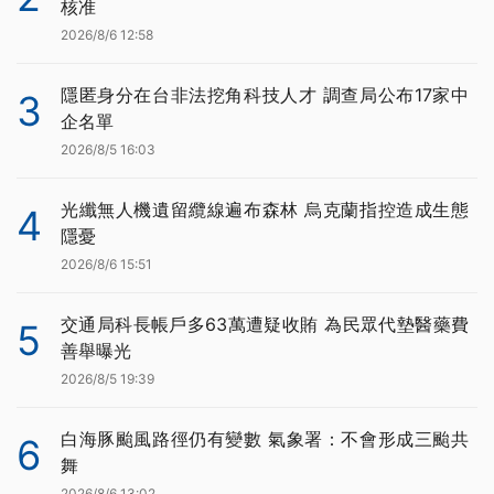
核准
2026/8/6 12:58
隱匿身分在台非法挖角科技人才 調查局公布17家中
3
企名單
2026/8/5 16:03
光纖無人機遺留纜線遍布森林 烏克蘭指控造成生態
4
隱憂
2026/8/6 15:51
交通局科長帳戶多63萬遭疑收賄 為民眾代墊醫藥費
5
善舉曝光
2026/8/5 19:39
白海豚颱風路徑仍有變數 氣象署：不會形成三颱共
6
舞
2026/8/6 13:02