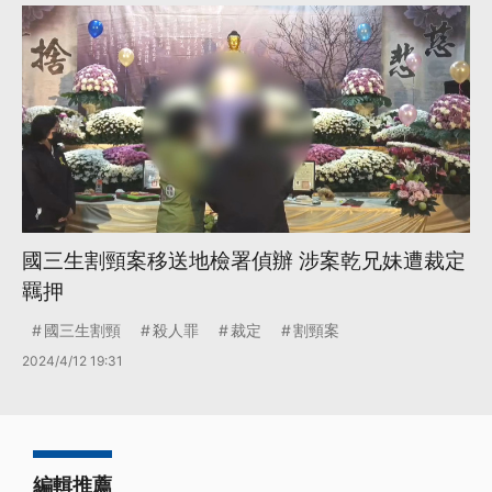
國三生割頸案移送地檢署偵辦 涉案乾兄妹遭裁定
羈押
國三生割頸
殺人罪
裁定
割頸案
2024/4/12 19:31
編輯推薦