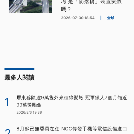
垮 是「防落橋」裝置奏效
嗎？
2026-07-30 18:54
|
全球
最多人閱讀
屏東移除逾9萬隻外來種綠鬣蜥 冠軍獵人7個月領近
1
99萬獎勵金
2026/8/6 19:39
8月起已無委員在任 NCC停發手機等電信設備進口
2