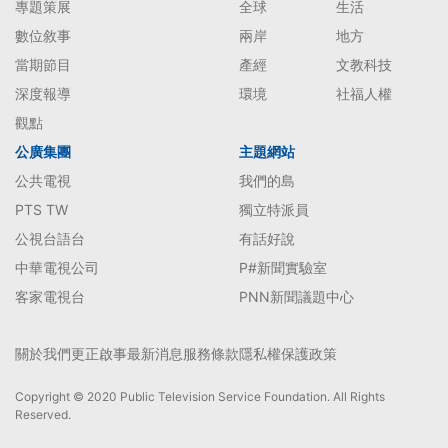
專題策展
全球
生活
數位敘事
兩岸
地方
當期節目
產經
文教科技
深度報導
環境
社福人權
觀點
公廣集團
主題網站
公共電視
我們的島
PTS TW
獨立特派員
公視台語台
有話好說
中華電視公司
P#新聞實驗室
客家電視台
PNN新聞議題中心
關於我們
更正啟事
最新消息
服務條款
隱私權保護政策
Copyright © 2020 Public Television Service Foundation. All Rights
Reserved.