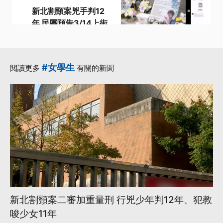
新北割頸案兇手判12
年 民團預告3/14上街
籲修少事法
·
·
少事法
少年
·
少年事件處理法
#女學生
閱讀更多
有關的新聞
·
新北國中生割頸案
預告
·
更多...
新北割頸案二審加重量刑 行兇少年判12年、犯教
唆少女11年