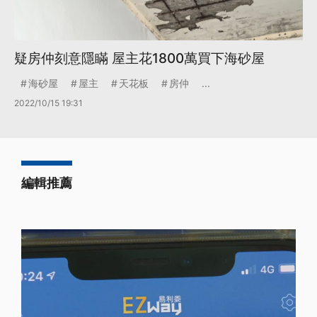
疑房仲刻意隱瞞 屋主花1800萬買下海砂屋
海砂屋
屋主
天花板
房仲
...
2022/10/15 19:31
編輯推薦