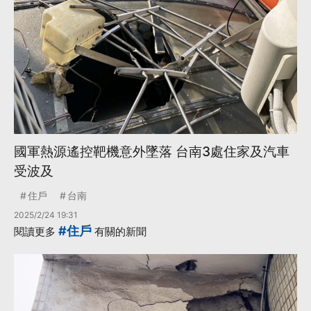
國軍熱源遙控靶機意外墜落 台南3處住家及汽車
受波及
住戶
台南
2025/2/24 19:31
#住戶
閱讀更多
有關的新聞