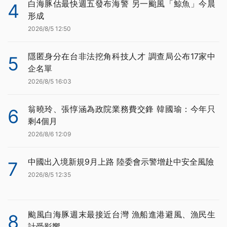
白海豚估最快週五發布海警 另一颱風「鯨魚」今晨
4
形成
2026/8/5 12:50
隱匿身分在台非法挖角科技人才 調查局公布17家中
5
企名單
2026/8/5 16:03
翁曉玲、張惇涵為政院業務費交鋒 韓國瑜：今年只
6
剩4個月
2026/8/6 12:09
中國出入境新規9月上路 陸委會示警增赴中安全風險
7
2026/8/5 12:35
颱風白海豚週末最接近台灣 漁船進港避風、漁民生
8
計受影響