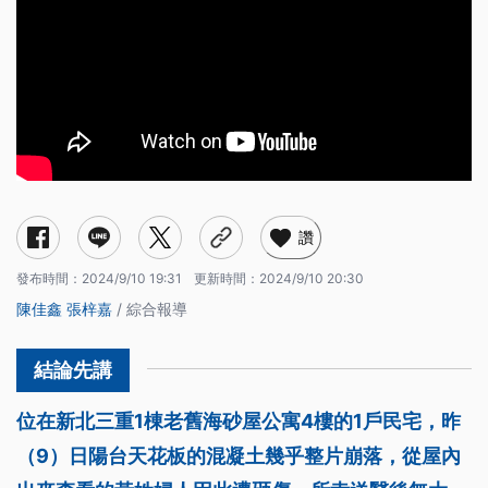
讚
發布時間：
2024/9/10 19:31
更新時間：
2024/9/10 20:30
陳佳鑫
張梓嘉
/ 綜合報導
位在新北三重1棟老舊海砂屋公寓4樓的1戶民宅，昨
（9）日陽台天花板的混凝土幾乎整片崩落，從屋內