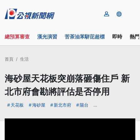
總預算審查
漢光演習
苦茶油苯駢芘超標
即時
熱門
首頁
生活
海砂屋天花板突崩落砸傷住戶 新
北市府會勘將評估是否停用
天花板
海砂屋
新北市府
陽台
...