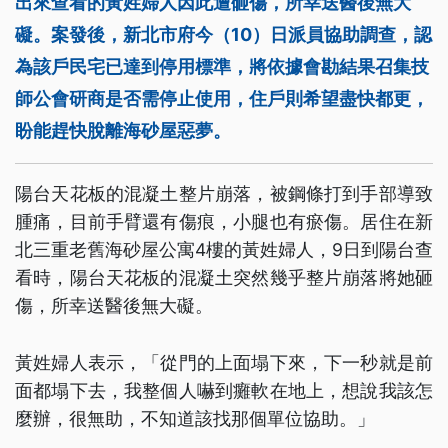
出來查看的黃姓婦人因此遭砸傷，所幸送醫後無大
礙。案發後，新北市府今（10）日派員協助調查，認
為該戶民宅已達到停用標準，將依據會勘結果召集技
師公會研商是否需停止使用，住戶則希望盡快都更，
盼能趕快脫離海砂屋惡夢。
陽台天花板的混凝土整片崩落，被鋼條打到手部導致
腫痛，目前手臂還有傷痕，小腿也有瘀傷。居住在新
北三重老舊海砂屋公寓4樓的黃姓婦人，9日到陽台查
看時，陽台天花板的混凝土突然幾乎整片崩落將她砸
傷，所幸送醫後無大礙。
黃姓婦人表示，「從門的上面塌下來，下一秒就是前
面都塌下去，我整個人嚇到癱軟在地上，想說我該怎
麼辦，很無助，不知道該找那個單位協助。」