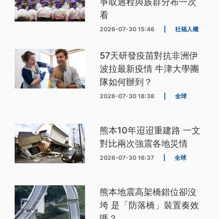
爭取過程與族群分布一次
看
2026-07-30 15:46
|
社福人權
57天研發疫苗對抗非洲伊
波拉最新疫情 牛津大學團
隊如何辦到？
2026-07-30 18:38
|
全球
熊本10年迢迢重建路 一文
對比兩次強震各地災情
2026-07-30 16:37
|
全球
熊本地震高架橋錯位卻沒
垮 是「防落橋」裝置奏效
嗎？