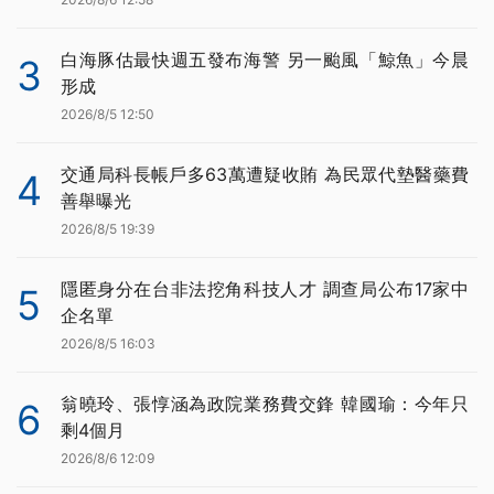
白海豚估最快週五發布海警 另一颱風「鯨魚」今晨
3
形成
2026/8/5 12:50
交通局科長帳戶多63萬遭疑收賄 為民眾代墊醫藥費
4
善舉曝光
2026/8/5 19:39
隱匿身分在台非法挖角科技人才 調查局公布17家中
5
企名單
2026/8/5 16:03
翁曉玲、張惇涵為政院業務費交鋒 韓國瑜：今年只
6
剩4個月
2026/8/6 12:09