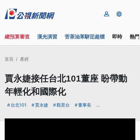
總預算審查
漢光演習
苦茶油苯駢芘超標
即時
熱門
首頁
產經
賈永婕接任台北101董座 盼帶動
年輕化和國際化
台北101
賈永婕
觀景台
董事長
...