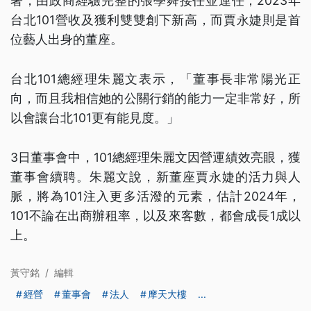
著，由政商經驗完整的張學舜接任並連任；2023年
台北101營收及獲利雙雙創下新高，而賈永婕則是首
位藝人出身的董座。
台北101總經理朱麗文表示，「董事長非常陽光正
向，而且我相信她的公關行銷的能力一定非常好，所
以會讓台北101更有能見度。」
3日董事會中，101總經理朱麗文因營運績效亮眼，獲
董事會續聘。朱麗文說，新董座賈永婕的活力與人
脈，將為101注入更多活潑的元素，估計2024年，
101不論在出商辦租率，以及來客數，都會成長1成以
上。
黃守銘
/
編輯
經營
董事會
法人
摩天大樓
...