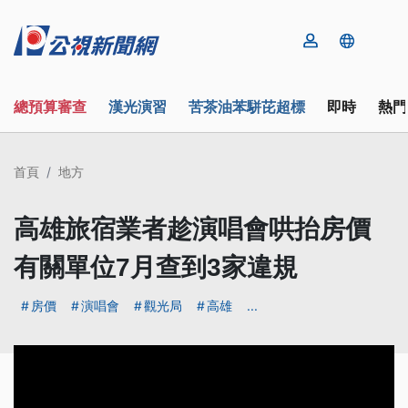
總預算審查
漢光演習
苦茶油苯駢芘超標
即時
熱門
首頁
地方
高雄旅宿業者趁演唱會哄抬房價
有關單位7月查到3家違規
房價
演唱會
觀光局
高雄
...