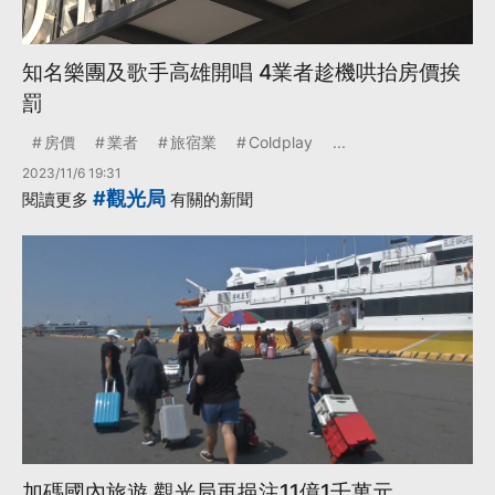
知名樂團及歌手高雄開唱 4業者趁機哄抬房價挨
罰
房價
業者
旅宿業
Coldplay
...
2023/11/6 19:31
#觀光局
閱讀更多
有關的新聞
加碼國內旅遊 觀光局再挹注11億1千萬元