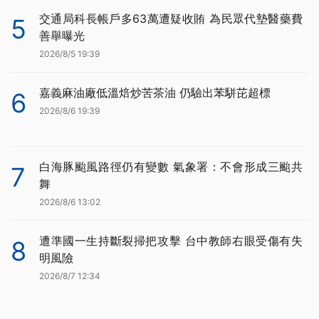
交通局科長帳戶多63萬遭疑收賄 為民眾代墊醫藥費
5
善舉曝光
2026/8/5 19:39
嘉義麻油廠低溫焙炒苦茶油 仍驗出苯駢芘超標
6
2026/8/6 19:39
白海豚颱風路徑仍有變數 氣象署：不會形成三颱共
7
舞
2026/8/6 13:02
遭準國一生持斷裂掃把攻擊 台中教師右眼受傷有失
8
明風險
2026/8/7 12:34