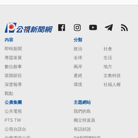
內容
分類
即時新聞
政治
社會
專題策展
全球
生活
數位敘事
兩岸
地方
當期節目
產經
文教科技
深度報導
環境
社福人權
觀點
公廣集團
主題網站
公共電視
我們的島
PTS TW
獨立特派員
公視台語台
有話好說
中華電視公司
P#新聞實驗室