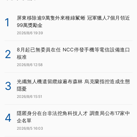
屏東移除逾9萬隻外來種綠鬣蜥 冠軍獵人7個月領近
1
99萬獎勵金
2026/8/6 19:39
8月起已無委員在任 NCC停發手機等電信設備進口
2
核准
2026/8/6 12:58
光纖無人機遺留纜線遍布森林 烏克蘭指控造成生態
3
隱憂
2026/8/6 15:51
隱匿身分在台非法挖角科技人才 調查局公布17家中
4
企名單
2026/8/5 16:03