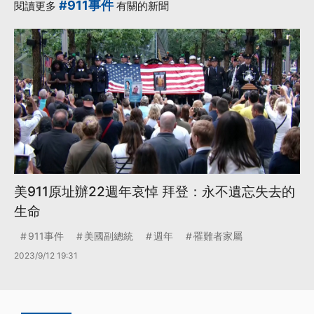
#911事件
閱讀更多
有關的新聞
美911原址辦22週年哀悼 拜登：永不遺忘失去的
生命
911事件
美國副總統
週年
罹難者家屬
2023/9/12 19:31