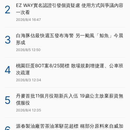
EZ WAY實名認證引發個資疑慮 使用方式與爭議內容
2
一次看
2026/8/4 16:47
白海豚估最快週五發布海警 另一颱風「鯨魚」今晨
3
形成
2026/8/5 12:50
桃園巨蛋BOT案8/25開標 散場規劃增捷運、公車班
4
次疏運
2026/8/3 12:34
丹麥首批11個月役期新兵入伍 19歲公主放棄薪資無
5
償服役
2026/8/4 12:35
源春製油廠苦茶油苯駢芘超標 稱部分原料來自威加