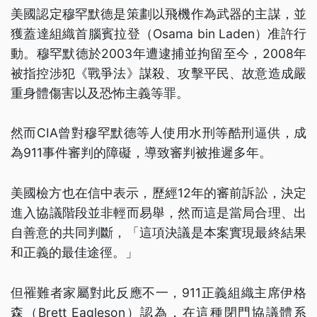
美國認定穆罕默德是策劃以飛機作為武器的主謀，並
獲蓋達組織首腦賓拉登（Osama bin Laden）准許行
動。穆罕默德於2003年遭逮捕並拘留至今，2008年
被指控涉犯《戰爭法》謀殺、攻擊平民、故意造成嚴
重身體傷害以及恐怖主義等罪。
然而CIA曾對穆罕默德等人使用水刑等酷刑逼供，成
為911事件審判的障礙，導致審判被推遲多年。
美國檢方也在信中表示，歷經12年的審前訴訟，決定
進入協議階段並非輕而易舉，然而這是當局合理、出
自善意的共同判斷，「這項決議是本案實現最終結果
和正義的最佳途徑。」
但罹難者家屬對此反應不一，911正義組織主席伊格
森（Brett Eagleson）認為，在這種閉門協議體系