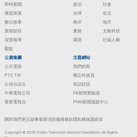
即時新聞
政治
社會
專題策展
全球
生活
數位敘事
兩岸
地方
當期節目
產經
文教科技
深度報導
環境
社福人權
觀點
公廣集團
主題網站
公共電視
我們的島
PTS TW
獨立特派員
公視台語台
有話好說
中華電視公司
P#新聞實驗室
客家電視台
PNN新聞議題中心
關於我們
更正啟事
最新消息
服務條款
隱私權保護政策
Copyright © 2020 Public Television Service Foundation. All Rights