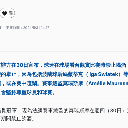
讚
11
更新時間：
2024/5/31 14:17
主辦方在30日宣布，球迷在球場看台觀賞比賽時禁止喝酒
舉止，因為包括波蘭球后絲薇蒂克（ Iga Swiatek
或在賽中喧鬧。賽事總監莫瑞斯摩（Amélie Maure
，會堅持尊重球員和球賽。
滿貫冠軍、現為法網賽事總監的莫瑞斯摩在週四（30日）
賽期間禁止飲酒。