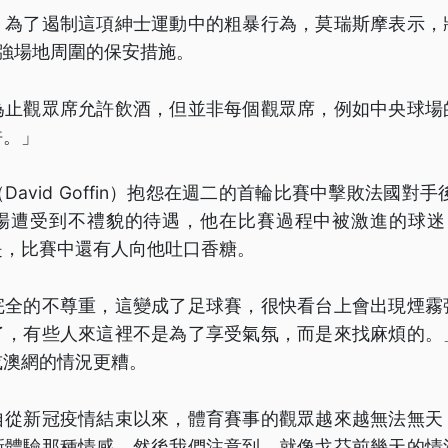
，為了遏制這項紳士運動中的粗暴行為，莫瑞斯摩表示，
加強場地周圍的保安措施。
為止觀眾席允許飲酒，但並非每個觀眾席，例如中央球場
許。」
avid Goffin）抱怨在週二的首輪比賽中擊敗法國對手
球場遭受到不禮貌的待遇，他在比賽過程中被激進的球迷
是，比賽中還有人向他吐口香糖。
完全的不尊重，這變成了足球賽，很快看台上會出現煙霧
了，有些人來這裡不是為了享受氣氛，而是來找麻煩的。
或澳網的情況更糟。
自從新冠疫情結束以來，體育賽事的觀眾越來越無法無天
新體驗那種情感。然後我們注意到，就像戈芬前幾天的情