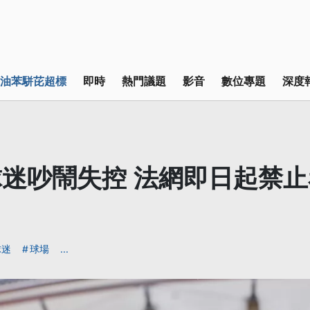
油苯駢芘超標
即時
熱門議題
影音
數位專題
深度
迷吵鬧失控 法網即日起禁
球迷
球場
...