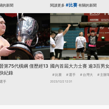
#比賽
關的新聞
閱讀更多
有關的新聞
第75代橫綱 僅歷經13
國內首屆大力士賽 逾3百男
快紀錄
比賽
選手
台灣大
主辦
選手
2023/12/2 12:31