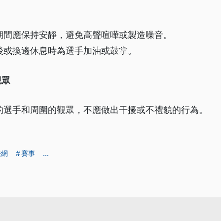
期間應保持安靜，避免高聲喧嘩或製造噪音。
後或換邊休息時為選手加油或鼓掌。
觀眾
的選手和周圍的觀眾，不應做出干擾或不禮貌的行為。
法網
賽事
...