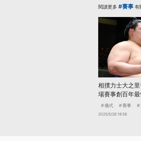
#賽事
閱讀更多
有
相撲力士大之里晉
場賽事創百年最
儀式
賽事
2025/5/28 18:58