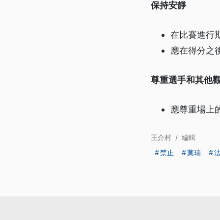
保持安靜
在比賽進行
應在得分之
尊重選手和其他
應尊重場上
王介村
/
編輯
禁止
莫瑞