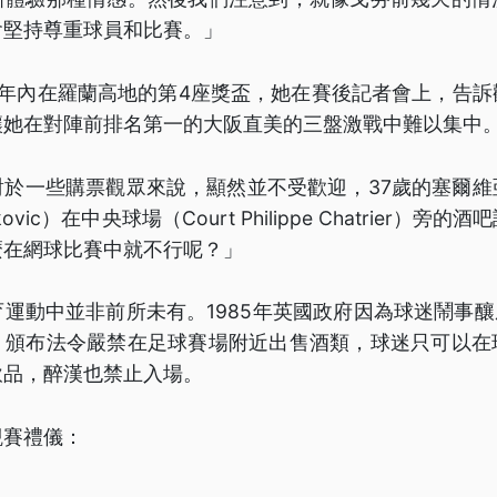
會堅持尊重球員和比賽。」
5年內在羅蘭高地的第4座獎盃，她在賽後記者會上，告訴
讓她在對陣前排名第一的大阪直美的三盤激戰中難以集中
對於一些購票觀眾來說，顯然並不受歡迎，37歲的塞爾維
ukovic）在中央球場（Court Philippe Chatrier）
麼在網球比賽中就不行呢？」
運動中並非前所未有。1985年英國政府因為球迷鬧事釀成
，頒布法令嚴禁在足球賽場附近出售酒類，球迷只可以在
飲品，醉漢也禁止入場。
觀賽禮儀：