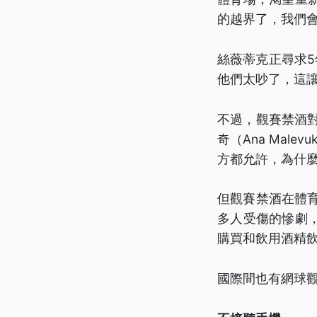
的越界了，我們
絲薇蒂克正尋求
他們太吵了，這
不過，觀賽禁酒
奇（Ana Malev
方都允許，為什
但觀賽禁酒在體育
多人受傷的慘劇
購買和飲用酒精
國際間也有網球