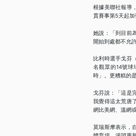
根據美聯社報導
貫賽事第5天起
她說：「到目前
開始到處都不允
比利時選手戈芬（D
名觀眾的14號
時」。更糟糕的
戈芬說：「這是
我覺得這太荒唐
網比美網、溫網
莫瑞斯摩表示，
體育場，渴望重