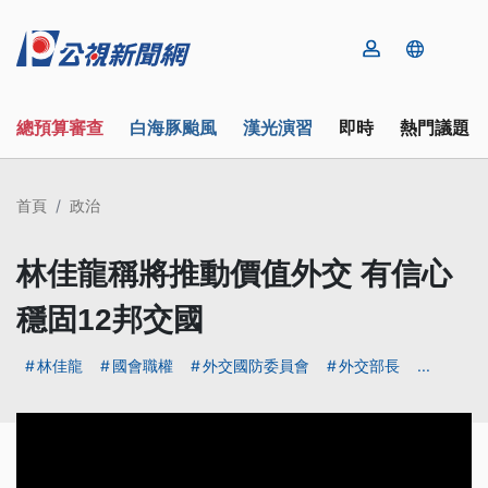
總預算審查
白海豚颱風
漢光演習
即時
熱門議題
首頁
政治
林佳龍稱將推動價值外交 有信心
穩固12邦交國
林佳龍
國會職權
外交國防委員會
外交部長
...