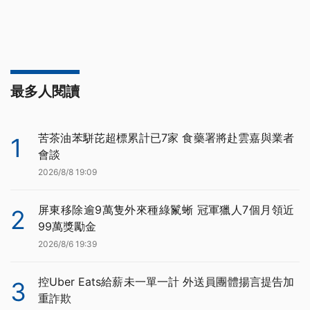
最多人閱讀
苦茶油苯駢芘超標累計已7家 食藥署將赴雲嘉與業者
1
會談
2026/8/8 19:09
屏東移除逾9萬隻外來種綠鬣蜥 冠軍獵人7個月領近
2
99萬獎勵金
2026/8/6 19:39
控Uber Eats給薪未一單一計 外送員團體揚言提告加
3
重詐欺