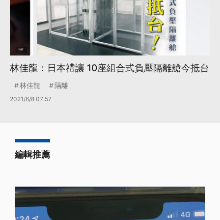
林佳龍：日本禮讓 10座組合式負壓隔離艙今抵台
林佳龍
隔離
2021/6/8 07:57
編輯推薦