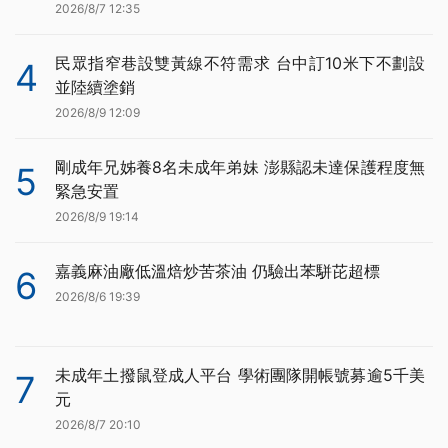
2026/8/7 12:35
民眾指窄巷設雙黃線不符需求 台中訂10米下不劃設
4
並陸續塗銷
2026/8/9 12:09
剛成年兄姊養8名未成年弟妹 澎縣認未達保護程度無
5
緊急安置
2026/8/9 19:14
嘉義麻油廠低溫焙炒苦茶油 仍驗出苯駢芘超標
6
2026/8/6 19:39
未成年土撥鼠登成人平台 學術團隊開帳號募逾5千美
7
元
2026/8/7 20:10