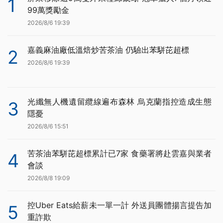
1
99萬獎勵金
2026/8/6 19:39
嘉義麻油廠低溫焙炒苦茶油 仍驗出苯駢芘超標
2
2026/8/6 19:39
光纖無人機遺留纜線遍布森林 烏克蘭指控造成生態
3
隱憂
2026/8/6 15:51
苦茶油苯駢芘超標累計已7家 食藥署將赴雲嘉與業者
4
會談
2026/8/8 19:09
控Uber Eats給薪未一單一計 外送員團體揚言提告加
5
重詐欺