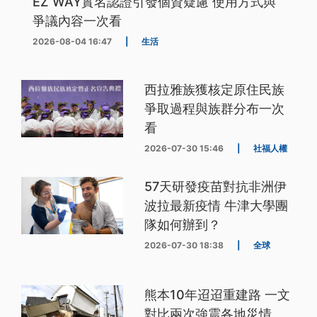
EZ WAY實名認證引發個資疑慮 使用方式與
爭議內容一次看
2026-08-04 16:47
|
生活
西拉雅族獲核定原住民族
爭取過程與族群分布一次
看
2026-07-30 15:46
|
社福人權
57天研發疫苗對抗非洲伊
波拉最新疫情 牛津大學團
隊如何辦到？
2026-07-30 18:38
|
全球
熊本10年迢迢重建路 一文
對比兩次強震各地災情