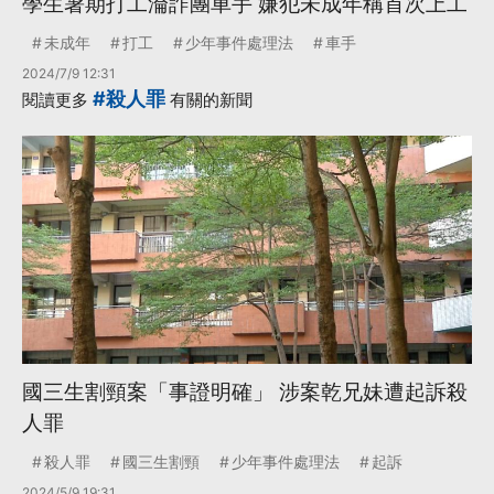
學生暑期打工淪詐團車手 嫌犯未成年稱首次上工
未成年
打工
少年事件處理法
車手
2024/7/9 12:31
#殺人罪
閱讀更多
有關的新聞
國三生割頸案「事證明確」 涉案乾兄妹遭起訴殺
人罪
殺人罪
國三生割頸
少年事件處理法
起訴
2024/5/9 19:31