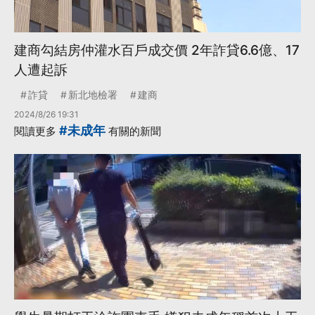
建商勾結房仲灌水百戶成交價 2年詐貸6.6億、17
人遭起訴
詐貸
新北地檢署
建商
2024/8/26 19:31
#未成年
閱讀更多
有關的新聞