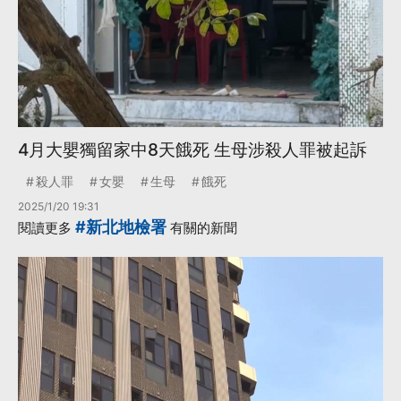
4月大嬰獨留家中8天餓死 生母涉殺人罪被起訴
殺人罪
女嬰
生母
餓死
2025/1/20 19:31
#新北地檢署
閱讀更多
有關的新聞