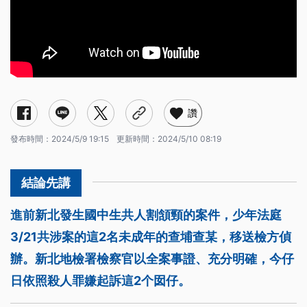
讚
發布時間：
2024/5/9 19:15
更新時間：
2024/5/10 08:19
進前新北發生國中生共人割頷頸的案件，少年法庭
3/21共涉案的這2名未成年的查埔查某，移送檢方偵
辦。新北地檢署檢察官以全案事證、充分明確，今仔
日依照殺人罪嫌起訴這2个囡仔。