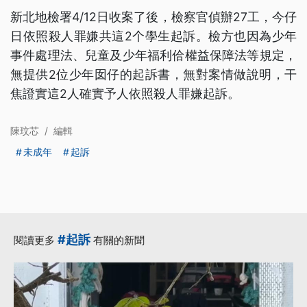
新北地檢署4/12日收案了後，檢察官偵辦27工，今仔
日依照殺人罪嫌共這2个學生起訴。檢方也因為少年
事件處理法、兒童及少年福利佮權益保障法等規定，
無提供2位少年囡仔的起訴書，無對案情做說明，干
焦證實這2人確實予人依照殺人罪嫌起訴。
陳玟芯
/
編輯
未成年
起訴
#起訴
閱讀更多
有關的新聞