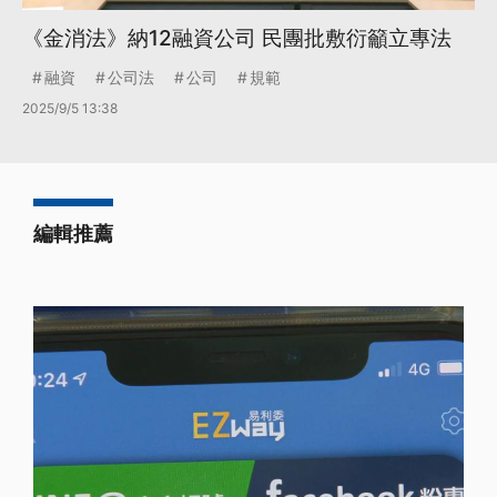
《金消法》納12融資公司 民團批敷衍籲立專法
融資
公司法
公司
規範
2025/9/5 13:38
編輯推薦