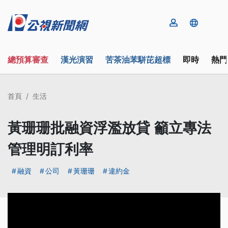
總預算審查
漢光演習
苦茶油苯駢芘超標
即時
熱門
首頁
生活
黃珊珊批融資浮濫放貸 籲立專法
管理明訂利率
融資
公司
黃珊珊
違約金