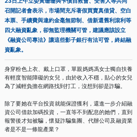
23日上午立委黃珊珊與卡債自救會、受害人等共同
召開記者會表示，市場間充斥著假買賣真借貸、空白
本票、手續費與違約金毫無節制、借新還舊利滾利等
四大融資亂象，卻無監理機關可管，建議應該設立
《融資公司專法》讓這些影子銀行有法可管，終結融
資亂象。
身穿粉色上衣、戴上口罩，單親媽媽馮女士獨自扶養
有輕度智能障礙的女兒，由於收入不穩，貼心的女兒
為了減輕負擔在網路找到打工，沒想到卻是詐騙。
除了要她在平台投資就能保證獲利，還進一步介紹融
資公司借款加碼投資，一直等不到配息的她們，直到
報警後才知被騙，懷疑詐騙集團、代辦公司及融資業
者是不是一條龍產業？