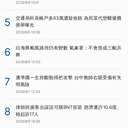
2026/8/6 15:51
交通局科長帳戶多63萬遭疑收賄 為民眾代墊醫藥費
5
善舉曝光
2026/8/5 19:39
白海豚颱風路徑仍有變數 氣象署：不會形成三颱共
6
舞
2026/8/6 13:02
遭準國一生持斷裂掃把攻擊 台中教師右眼受傷有失
7
明風險
2026/8/7 12:34
律師與掮客合謀誆可購BNT疫苗 慈濟遭詐10.6億、
8
檢起訴17人
2026/8/6 19:39