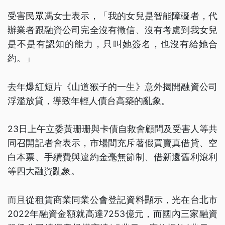
受害民眾馮女士表示，「我的女兒是智能障礙者，代
辦業者跟融資公司完全沒有徵信、沒有考慮到我女兒
是不是有認知的能力，只叫她簽名，也沒有給她合
約。」
去年爆紅短片《山道猴子的一生》意外揭開融資公司
浮濫放貸，導致年輕人債台高築的亂象。
23日上午立委黃珊珊與卡債自救會顧問及受害人等共
同召開記者會表示，市場間充斥著假買賣真借貸、空
白本票、手續費與違約金毫無節制、借新還舊利滾利
等四大融資亂象。
而且從租賃商業同業公會登記資料顯示，光在台北市
2022年融資金額就高達7253億元，而國內三家融資