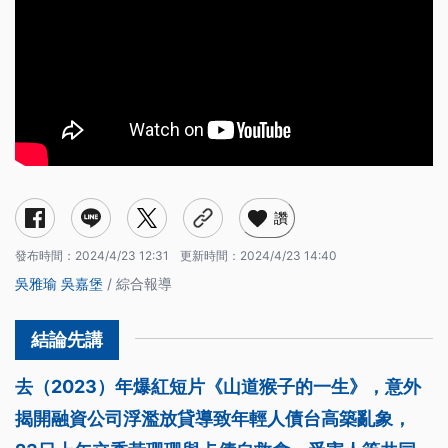
讚
發布時間：
2024/4/23 12:31
更新時間：
2024/4/23 14:40
吳雅瑜
吳嘉堡
/ 綜合報導
去（2023）年爆紅短片《山道猴子的一生》，意外
揭開融資公司浮濫放貸導致年輕人債台高築亂象，