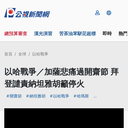
總預算審查
漢光演習
苦茶油苯駢芘超標
即時
熱門
首頁
全球
以哈戰爭
以哈戰爭／加薩悲痛過開齋節 拜
登譴責納坦雅胡籲停火
開齋節
納坦雅胡
以哈戰爭
哈瑪斯
...