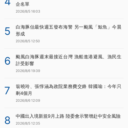
4
企名單
2026/8/5 16:03
白海豚估最快週五發布海警 另一颱風「鯨魚」今晨
5
形成
2026/8/5 12:50
颱風白海豚週末最接近台灣 漁船進港避風、漁民生
6
計受影響
2026/8/6 19:39
翁曉玲、張惇涵為政院業務費交鋒 韓國瑜：今年只
7
剩4個月
2026/8/6 12:09
中國出入境新規9月上路 陸委會示警增赴中安全風險
8
2026/8/5 12:35