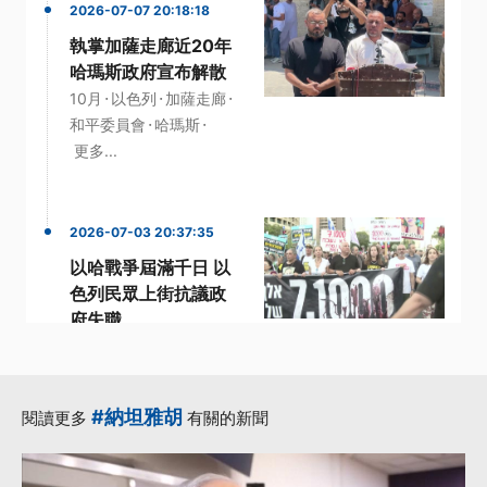
2026-07-07 20:18:18
執掌加薩走廊近20年
哈瑪斯政府宣布解散
·
·
·
10月
以色列
加薩走廊
·
·
和平委員會
哈瑪斯
更多...
2026-07-03 20:37:35
以哈戰爭屆滿千日 以
色列民眾上街抗議政
府失職
·
·
·
10月
以哈戰爭
以色列
·
·
民眾
獨立調查
更多...
#納坦雅胡
閱讀更多
有關的新聞