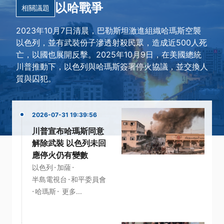
以哈戰爭
相關議題
2023年10月7日清晨，巴勒斯坦激進組織哈瑪斯空襲
以色列，並有武裝份子滲透射殺民眾，造成近500人死
亡，以國也展開反擊。2025年10月9日，在美國總統
川普推動下，以色列與哈瑪斯簽署停火協議，並交換人
質與囚犯。
2026-07-31 19:39:56
川普宣布哈瑪斯同意
解除武裝 以色列未回
應停火仍有變數
·
·
以色列
加薩
·
半島電視台
和平委員會
·
·
哈瑪斯
更多...