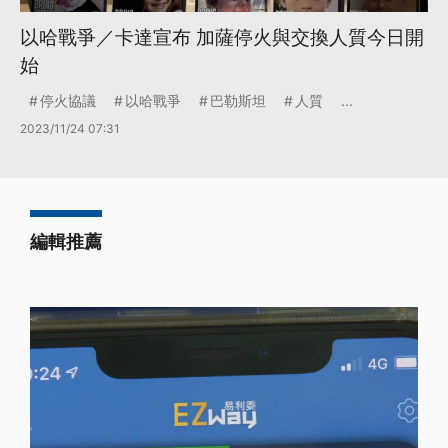
以哈戰爭／卡達宣布 加薩停火與交換人質今日開
始
停火協議
以哈戰爭
巴勒斯坦
人質
...
2023/11/24 07:31
編輯推薦