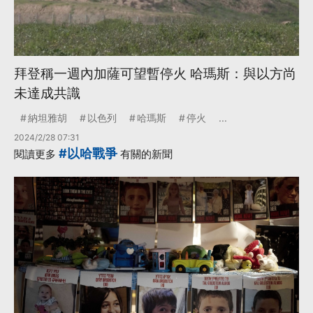
拜登稱一週內加薩可望暫停火 哈瑪斯：與以方尚
未達成共識
納坦雅胡
以色列
哈瑪斯
停火
...
2024/2/28 07:31
#以哈戰爭
閱讀更多
有關的新聞