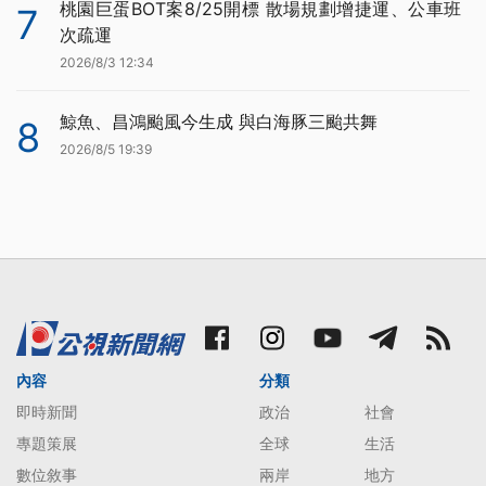
桃園巨蛋BOT案8/25開標 散場規劃增捷運、公車班
7
次疏運
2026/8/3 12:34
鯨魚、昌鴻颱風今生成 與白海豚三颱共舞
8
2026/8/5 19:39
內容
分類
即時新聞
政治
社會
專題策展
全球
生活
數位敘事
兩岸
地方