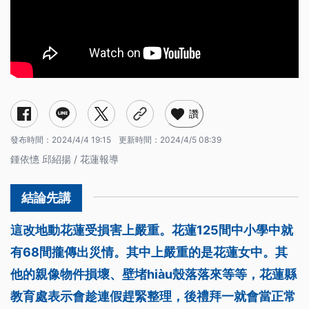
讚
發布時間：
2024/4/4 19:15
更新時間：
2024/4/5 08:39
鍾依憓 邱紹揚 / 花蓮報導
這改地動花蓮受損害上嚴重。花蓮125間中小學中就
有68間攏傳出災情。其中上嚴重的是花蓮女中。其
他的親像物件損壞、壁堵hiàu殼落落來等等，花蓮縣
教育處表示會趁連假趕緊整理，後禮拜一就會當正常