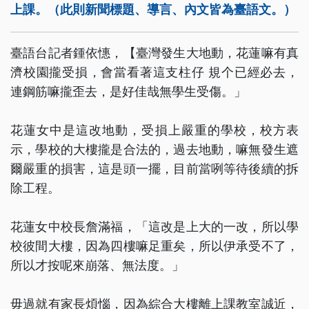
上課。（此則新聞標題、導言、內文皆為臺語文。）
臺語台記者鍾依憓，【臺灣發生大地動，花蓮嘛有真
濟校園攏受損，會當看著這支柱仔 規个已經必去，
連鋼筋嘛攏歪去，是好佳哉無學生受傷。」
花蓮女中是這改地動，受損上嚴重的學校，校方表
示，學校的大樓攏是合法的，過去地動，嘛無發生遮
爾嚴重的損害，這是頭一擺，目前當咧等待後續的拆
除工程。
花蓮女中校長詹滿福，「這改是上大的一改，所以學
校彼間大樓，因為四樓嘛足重矣，所以伊承受不了，
所以才按呢來崩落、無法度。」
毋過就有家長煩惱，因為綜合大樓離上課教室誠近，