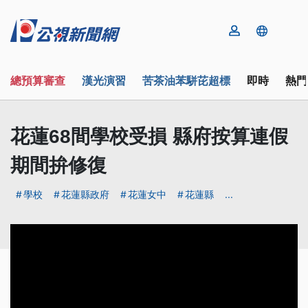
總預算審查
漢光演習
苦茶油苯駢芘超標
即時
熱門
花蓮68間學校受損 縣府按算連假
期間拚修復
學校
花蓮縣政府
花蓮女中
花蓮縣
...