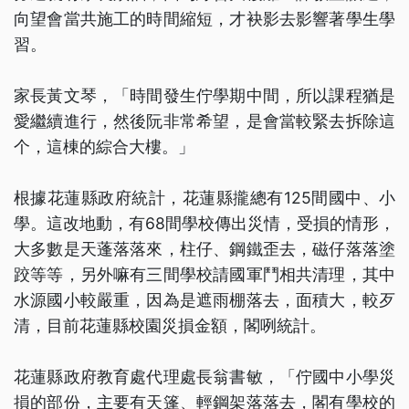
向望會當共施工的時間縮短，才袂影去影響著學生學
習。
家長黃文琴，「時間發生佇學期中間，所以課程猶是
愛繼續進行，然後阮非常希望，是會當較緊去拆除這
个，這棟的綜合大樓。」
根據花蓮縣政府統計，花蓮縣攏總有125間國中、小
學。這改地動，有68間學校傳出災情，受損的情形，
大多數是天蓬落落來，柱仔、鋼鐵歪去，磁仔落落塗
跤等等，另外嘛有三間學校請國軍鬥相共清理，其中
水源國小較嚴重，因為是遮雨棚落去，面積大，較歹
清，目前花蓮縣校園災損金額，閣咧統計。
花蓮縣政府教育處代理處長翁書敏，「佇國中小學災
損的部份，主要有天篷、輕鋼架落落去，閣有學校的