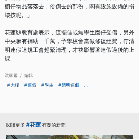
櫥仔物品落落去，佮倒去的部份，閣有設施設備的損
壞按呢。」
花蓮縣教育處表示，這擺佳哉無學生囡仔受傷，另外
中央嘛有補助一千萬，予學校會當做修復經費，佇清
明連假這規工會趕緊清理，才袂影響著連假過後的上
課。
洪家馨
/
編輯
大樓
連假
學生
清明連假
...
#花蓮
閱讀更多
有關的新聞