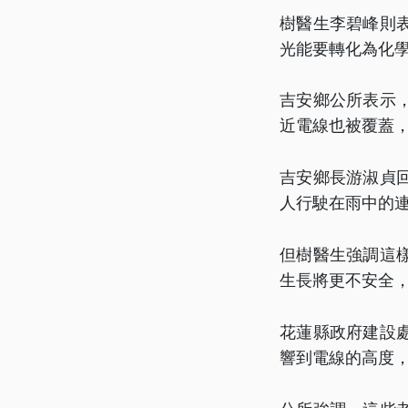
樹醫生李碧峰則
光能要轉化為化
吉安鄉公所表示
近電線也被覆蓋
吉安鄉長游淑貞
人行駛在雨中的
但樹醫生強調這
生長將更不安全
花蓮縣政府建設
響到電線的高度