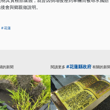
老樹其實根部腐蝕，就曾因倒塌後壓到車輛而被尋求國賠
估後會與鄉親做說明。
花蓮
#花蓮縣政府
關的新聞
閱讀更多
有關的新