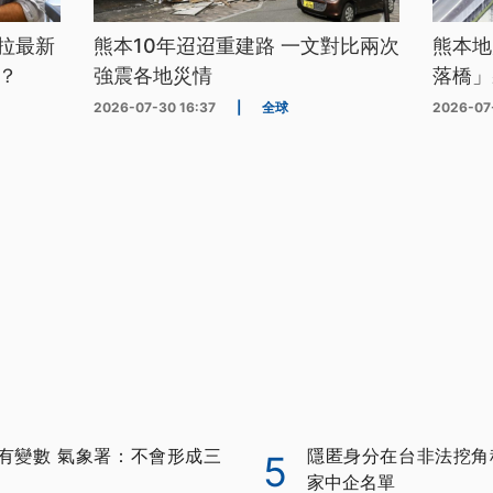
拉最新
熊本10年迢迢重建路 一文對比兩次
熊本地
？
強震各地災情
落橋」
2026-07-30 16:37
|
全球
2026-07
有變數 氣象署：不會形成三
隱匿身分在台非法挖角科
5
家中企名單