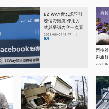
EZ WAY實名認證引
發個資疑慮 使用方
式與爭議內容一次看
2026-08-04 16:47
|
生活
西拉雅
與族群
2026-07