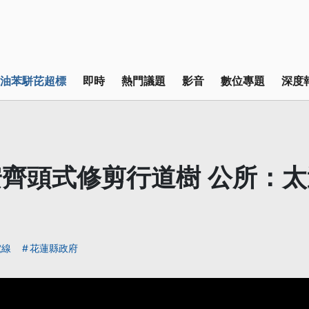
油苯駢芘超標
即時
熱門議題
影音
數位專題
深度
齊頭式修剪行道樹 公所：
電線
花蓮縣政府