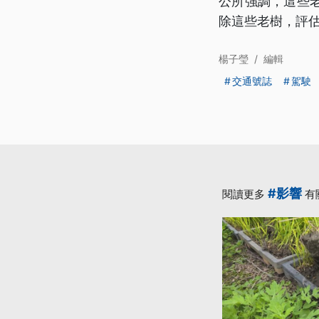
公所強調，這些
除這些老樹，評
楊子瑩
/
編輯
交通號誌
駕駛
#影響
閱讀更多
有