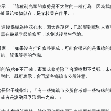
表示，「這種剃光頭的修剪是不太對的一種行為，因為我
學能量給植物儲存，是靠枝葉在作用。」
，這幾棵樹為桃花心木，因太過茂密，已影響到駕駛人查
，需在颱風季節前修剪，以免以後發生危險。
回應，「如果沒有把它修整完成，可能會帶來的是電線的
連結、觸電等等的危機。」
樣的論點並不正確，齊頭式修剪除了會讓樹型不美觀，未
，對此，縣府表示，會再請各鄉鎮市公所注意。
處長鄧子榆指出，「有一些鄉鎮市公所會考慮一些特殊的
，或者是說颱風季汛期來之前。」