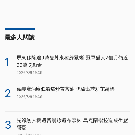
最多人閱讀
屏東移除逾9萬隻外來種綠鬣蜥 冠軍獵人7個月領近
1
99萬獎勵金
2026/8/6 19:39
嘉義麻油廠低溫焙炒苦茶油 仍驗出苯駢芘超標
2
2026/8/6 19:39
光纖無人機遺留纜線遍布森林 烏克蘭指控造成生態
3
隱憂