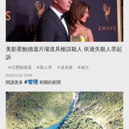
美影星鮑德溫片場道具槍誤殺人 依過失殺人罪起
訴
亞歷鮑德溫
殺人罪
道具槍
檢方
2023/1/20 19:26
#管理
閱讀更多
有關的新聞