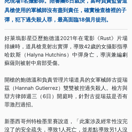
死現場1名攝影師。陪審團6日裁決，當時負責監督道
具槍使用的軍械師沒有盡到責任，確實檢查槍裡的子
彈，犯下過失殺人罪，最高面臨18個月徒刑。
好萊塢影星亞歷鮑德溫2021年在電影《Rust》片場
排練時，道具槍竟射出實彈，導致42歲的女攝影指導
哈欽斯（Halyna Hutchins）中彈身亡，導演兼編劇
蘇薩則被射中肩部受傷。
開槍的鮑德溫和負責管理片場道具的女軍械師古提瑞
茲（Hannah Gutierrez）雙雙被控過失殺人。檢方與
辯方律師週三（6日）開庭時，針對古提瑞茲是否有
罪激烈過招。
新墨西哥州特檢墨里賽說道，「此案涉及經常性沒完
沒了的安全疏失，導致1人死亡，並差點導致另1人沒