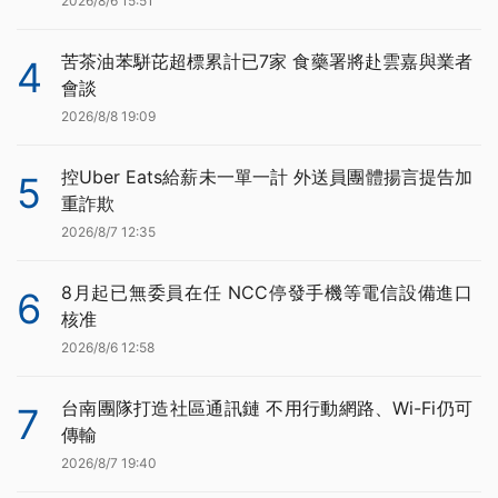
2026/8/6 15:51
苦茶油苯駢芘超標累計已7家 食藥署將赴雲嘉與業者
4
會談
2026/8/8 19:09
控Uber Eats給薪未一單一計 外送員團體揚言提告加
5
重詐欺
2026/8/7 12:35
8月起已無委員在任 NCC停發手機等電信設備進口
6
核准
2026/8/6 12:58
台南團隊打造社區通訊鏈 不用行動網路、Wi-Fi仍可
7
傳輸
2026/8/7 19:40