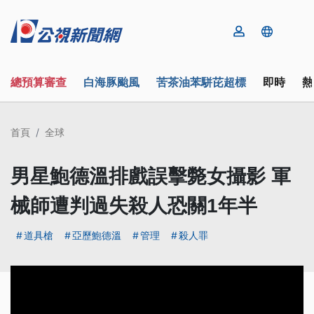
總預算審查
白海豚颱風
苦茶油苯駢芘超標
即時
熱
首頁
全球
男星鮑德溫排戲誤擊斃女攝影 軍
械師遭判過失殺人恐關1年半
道具槍
亞歷鮑德溫
管理
殺人罪