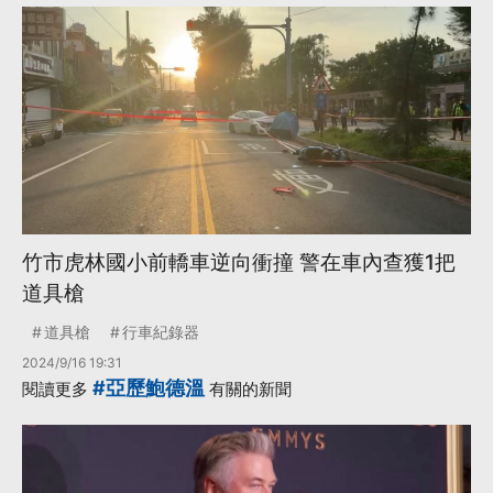
竹市虎林國小前轎車逆向衝撞 警在車內查獲1把
道具槍
道具槍
行車紀錄器
2024/9/16 19:31
#亞歷鮑德溫
閱讀更多
有關的新聞