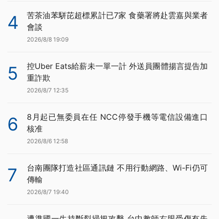
苦茶油苯駢芘超標累計已7家 食藥署將赴雲嘉與業者
4
會談
2026/8/8 19:09
控Uber Eats給薪未一單一計 外送員團體揚言提告加
5
重詐欺
2026/8/7 12:35
8月起已無委員在任 NCC停發手機等電信設備進口
6
核准
2026/8/6 12:58
台南團隊打造社區通訊鏈 不用行動網路、Wi-Fi仍可
7
傳輸
2026/8/7 19:40
遭準國一生持斷裂掃把攻擊 台中教師右眼受傷有失