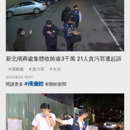
新北殯葬處集體收賄逾3千萬 21人貪污罪遭起訴
殯葬處
貪污罪
火化
2023/8/23 19:31
#殯儀館
閱讀更多
有關的新聞