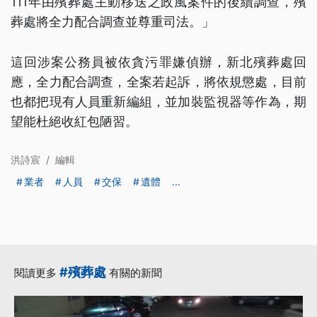
111年由殯葬處主動移送之政風案件的後續調查，殯
葬處將全力配合調查並尊重司法。」
這回涉案公務員被依貪污罪嫌偵辦，新北殯葬處回
應，全力配合調查，全案若起訴，將依規懲處，目前
也都把現有人員重新編組，並加裝監視器等作為，期
望能杜絕收紅包陋習。
洪詩宸
/
編輯
業者
人員
交保
遺體
...
#殯葬處
閱讀更多
有關的新聞