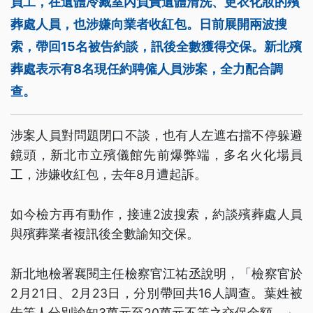
員工，在遺體冷藏室內負責遺體清洗、更衣化妝的殯
葬處人員，也涉嫌向業者收紅包。日前展開兩波搜
索，帶回15名被告約談，訊後全數獲得交保。新北殯
葬處表示有8名現任約聘僱人員涉案，全力配合調
查。
涉案人員對問題閉口不談，也有人左遮右擋不停躲避
鏡頭，新北市立殯儀館先前爆弊端，多名火化場員
工，涉嫌收紅包，去年8月遭起訴。
如今檢方再有動作，接連2波搜索，約談殯葬處人員
與殯葬業者複訊後全數諭知交保。
新北地檢署襄閱主任檢察官江祐丞說明，「檢察官於
2月21日、2月23日，分別帶回共16人調查。葉姓被
告等人分別諭知3萬元至20萬元不等之交保金額。」