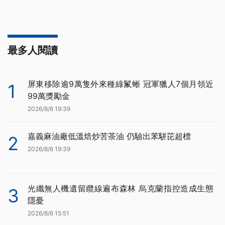
最多人閱讀
屏東移除逾9萬隻外來種綠鬣蜥 冠軍獵人7個月領近
1
99萬獎勵金
2026/8/6 19:39
嘉義麻油廠低溫焙炒苦茶油 仍驗出苯駢芘超標
2
2026/8/6 19:39
光纖無人機遺留纜線遍布森林 烏克蘭指控造成生態
3
隱憂
2026/8/6 15:51