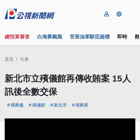
總預算審查
白海豚颱風
苦茶油苯駢芘超標
即時
熱
首頁
社會
新北市立殯儀館再傳收賄案 15人
訊後全數交保
殯葬處
殯儀館
新北市
殯葬業