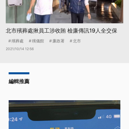
北市殯葬處揪員工涉收賄 檢廉傳訊19人全交保
殯葬處
殯儀館
廉政署
北市
2021/10/14 12:56
編輯推薦