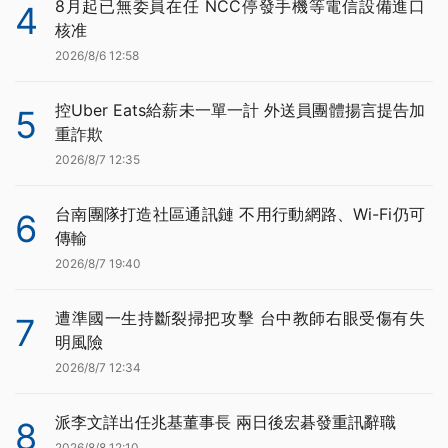
8月起已無委員在任 NCC停發手機等電信設備進口
4
核准
2026/8/6 12:58
控Uber Eats給薪未一單一計 外送員團體揚言提告加
5
重詐欺
2026/8/7 12:35
台南團隊打造社區通訊鏈 不用行動網路、Wi-Fi仍可
6
傳輸
2026/8/7 19:40
遭準國一生持斷裂掃把攻擊 台中教師右眼受傷有失
7
明風險
2026/8/7 12:34
派李文詳出任兆基董事長 兩日後宏碁發重訊辭職
8
2026/8/8 12:10