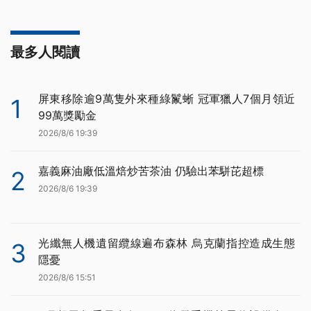
最多人閱讀
屏東移除逾9萬隻外來種綠鬣蜥 冠軍獵人7個月領近
1
99萬獎勵金
2026/8/6 19:39
嘉義麻油廠低溫焙炒苦茶油 仍驗出苯駢芘超標
2
2026/8/6 19:39
光纖無人機遺留纜線遍布森林 烏克蘭指控造成生態
3
隱憂
2026/8/6 15:51