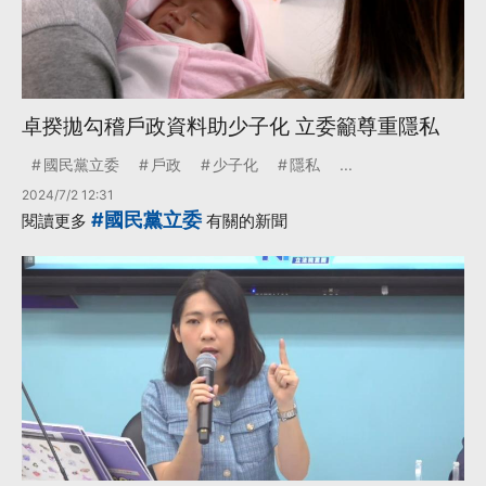
卓揆拋勾稽戶政資料助少子化 立委籲尊重隱私
國民黨立委
戶政
少子化
隱私
...
2024/7/2 12:31
#國民黨立委
閱讀更多
有關的新聞