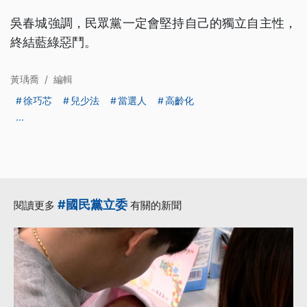
吳春城強調，民眾黨一定會堅持自己的獨立自主性，
終結藍綠惡鬥。
黃瑀喬
/
編輯
徐巧芯
兒少法
當選人
高齡化
...
#國民黨立委
閱讀更多
有關的新聞