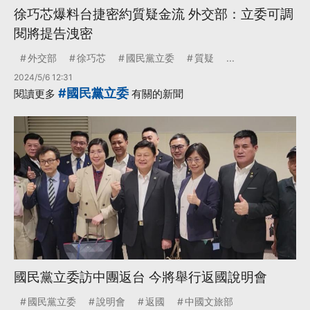
徐巧芯爆料台捷密約質疑金流 外交部：立委可調
閱將提告洩密
外交部
徐巧芯
國民黨立委
質疑
...
2024/5/6 12:31
#國民黨立委
閱讀更多
有關的新聞
國民黨立委訪中團返台 今將舉行返國說明會
國民黨立委
說明會
返國
中國文旅部