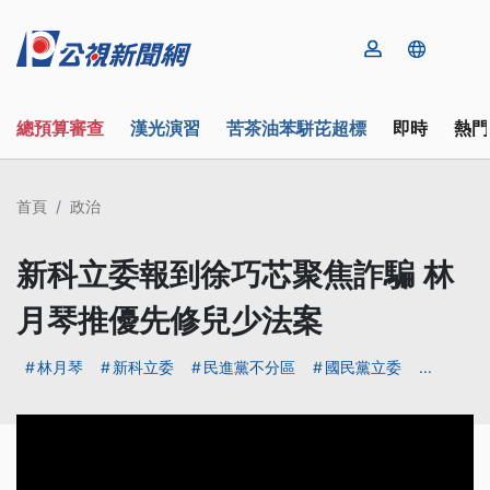
總預算審查
漢光演習
苦茶油苯駢芘超標
即時
熱門
首頁
政治
新科立委報到徐巧芯聚焦詐騙 林
月琴推優先修兒少法案
林月琴
新科立委
民進黨不分區
國民黨立委
...