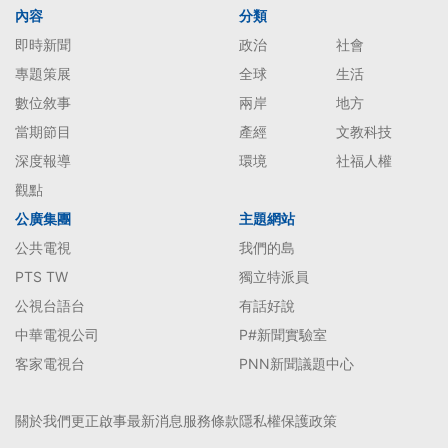
內容
分類
即時新聞
政治
社會
專題策展
全球
生活
數位敘事
兩岸
地方
當期節目
產經
文教科技
深度報導
環境
社福人權
觀點
公廣集團
主題網站
公共電視
我們的島
PTS TW
獨立特派員
公視台語台
有話好說
中華電視公司
P#新聞實驗室
客家電視台
PNN新聞議題中心
關於我們
更正啟事
最新消息
服務條款
隱私權保護政策