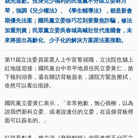
就先道歉。投身兒少福利的民進黨不分區立委林月
琴，強調《兒少權法》、《學生輔導法》，都是新會
期優先法案；國民黨立委徐巧芯則要聚焦詐騙，修法
加重刑責；民眾黨立委吳春城高喊壯世代進國會，未
來將提出高齡化、少子化的解決方案跟法案推動。
第11屆立法委員當選人上午宣誓就職，立法院也舖上
紅地毯迎接；國民黨台中市平地原住民立委黃仁，搶
下報到頭香，還在聯訪背板簽名，讓院方緊急擦拭，
依然可以看出痕跡。
國民黨立委黃仁表示，「非常抱歉，無心插柳，以為
說我們新科立委、或者說連任的立委，在這個背板裡
面可以簽名的。」
紅毯亮點多，曾主演《麻辣鮮師》的民進黨不分區立